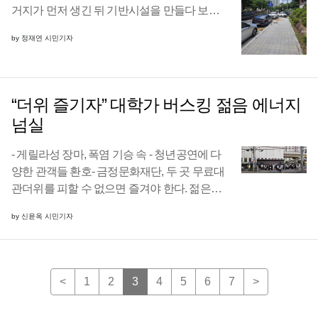
거지가 먼저 생긴 뒤 기반시설을 만들다 보니
공간이 부족하다. 그로 인한 교통체증과 안전
by 정재연 시민기자
사고 위험이 크다. 해운대구 반여로 132에 ‘해
운대인문학도서관’이 있다. 2018년 개관한 ...
“더위 즐기자” 대학가 버스킹 젊음 에너지
넘실
- 게릴라성 장마, 폭염 기승 속 - 청년공연에 다
양한 관객들 환호- 금정문화재단, 두 곳 무료대
관더위를 피할 수 없으면 즐겨야 한다. 젊은이
들이 부산 금정구 야외공연장에서 에너지를
by 신윤옥 시민기자
발산, 열정으로 더위도 삼켜버리고 있다.인공
지능(AI·Artificial Intelli ...
<
1
2
3
4
5
6
7
>