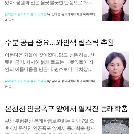
있다. 공원과 산은 울긋불긋한 단풍으로 화려
하게 물들어가는 모습을 보면, 자연스럽게 자
김태영 시민기자의 뷰티 스타일
by 김태영 동의과학대학교 헤어뷰티
신을 가꾸고 싶어지는 마음이 든다.사람의 이
과 교수
미지 형성에 있어 헤어스타일은 약 60의 비중
을 차지할 ...
수분 공급 중요…와인색 립스틱 추천
아름다운 가을이 찾아왔다. 맑고 높은 하늘, 산
뜻한 공기, 서서히 붉게 물드는 나뭇잎들이 자
연의 아름다움을 만든다. 평소보다 더 치장을
하고, 선명한 립스틱으로 멋을 내고 싶어지기
김태영 시민기자의 뷰티 스타일
by 김태영 동의과학대학교 헤어뷰티
마련이다. 하지만 가을은 그리 쉽게 아름다움
과 교수
을 허락하지 않는다. 건조한 대기와 찬바람은
...
온천천 인공폭포 앞에서 펼쳐진 동래학춤
부산 무형유산 동래학춤보존회는 지난 7일 오
후 4시 온천천 인공폭포 앞에서 동래학춤 행사