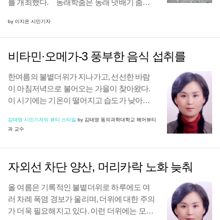
를 개최했다. 동래학춤은 동래 덧배기 춤의
유형에서 발전하여 자연미와 예술미가 결합된
by 이지은 시민기자
기품 있는 민속춤이다. 춤은 단순히 학의 모습
을 묘사하는 것이 아니라, 학의 이미지를 상징
적으 ...
비타민·오메가-3 풍부한 음식 섭취를
한여름의 불볕더위가 지나가고, 선선한 바람
이 아침저녁으로 불어오는 가을이 찾아왔다.
이 시기에는 기온이 떨어지고 습도가 낮아지
면서 모발 관리에 더욱 신경 써야 한다. 여름철
김태영 시민기자의 뷰티 스타일
by 김태영 동의과학대학교 헤어뷰티
강한 자외선과 바닷물의 염분으로 손상된 모
과 교수
발을 회복하고, 건조한 가을 공기로부터 모발
을 보호해야 ...
자외선 차단 양산, 머리카락 노화 늦춰
올 여름은 기록적인 불볕더위로 하루에도 여
러 차례 폭염 경보가 울리며, 더위에 대한 주의
가 더욱 필요해지고 있다. 이런 더위에는 모발