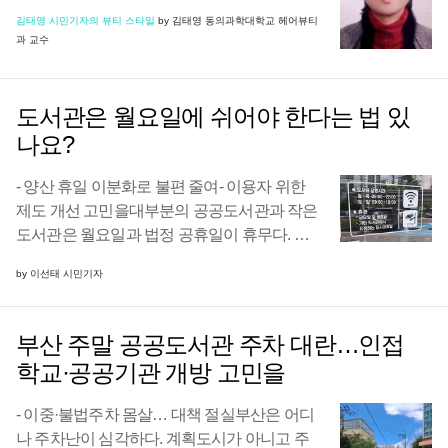
과 두피 건강도 당연히 위협을 받는다. 특히 여
김태영 시민기자의 뷰티 스타일
by 김태영 동의과학대학교 헤어뷰티
름철 강하게 내리쬐는 자외선은 모발과 두피
과 교수
의 영양소를 빠르게 손실시켜 노화를 촉진한
다. 아 ...
도서관은 월요일에 쉬어야 한다는 법 있
나요?
- 양산 휴일 이분화로 불편 줄여- 이용자 위한
제도 개선 고민을대부분의 공공도서관과 작은
도서관은 월요일과 법정 공휴일이 휴무다. 휴
무일을 다양화하는 것이 쉬운 일은 아니다. 하
by 이선태 시민기자
지만 공공도서관 이용자의 편익을 높이기 위
해 관계기관의 협의와 검토가 필요하다.부산
시 관계자 ...
부산 주말 공공도서관 주차 대란…인접
학교·공공기관 개방 고민을
- 이중·불법주차 몸살… 대책 절실부산은 어디
나 주차난이 심각하다. 계획도시가 아니고 주