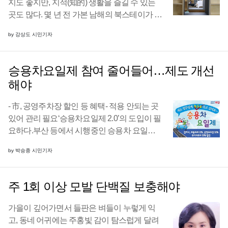
지도 좋지만, 지적(知的) 생활을 즐길 수 있는
곳도 많다. 몇 년 전 가본 남해의 북스테이가 좋
았고 어느 시골 책방에서 즐기는 소소한 하룻
by 강상도 시민기자
밤은 잊을 수 없는 여름 시절의 추억으로 남아
있다. 철학자 몽테뉴는 “세계에서 가장 위대 ...
승용차요일제 참여 줄어들어…제도 개선
해야
- 市, 공영주차장 할인 등 혜택- 적용 안되는 곳
있어 관리 필요‘승용차요일제 2.0’의 도입이 필
요하다.부산 등에서 시행중인 승용차 요일제
는 월 화 수 목 금요일 중 운전자 스스로가 지정
by 박승종 시민기자
한 특정 요일의 오전 7시부터 오후 8시까지 승
용차를 운행하지 않는 시민실천운동 ...
주 1회 이상 모발 단백질 보충해야
가을이 깊어가면서 들판은 벼들이 누렇게 익
고, 동네 어귀에는 주홍빛 감이 탐스럽게 달려