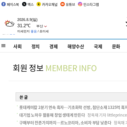
페이스북
엑스
카카오채널
유튜브
인스타그램
사회
정치
경제
해양수산
국제
문화
회원 정보
MEMBER INFO
쓴 글
롯데케미칼 2분기 연속 흑자…기초화학 선방, 첨단소재 1325억 흑
대기업 노하우 활용해 창업 생태계 만든다
정옥재 기자 littleprince
구매부터 잔존가치까지…르노코리아, 소비자 부담 낮춘다
정옥재 기자 