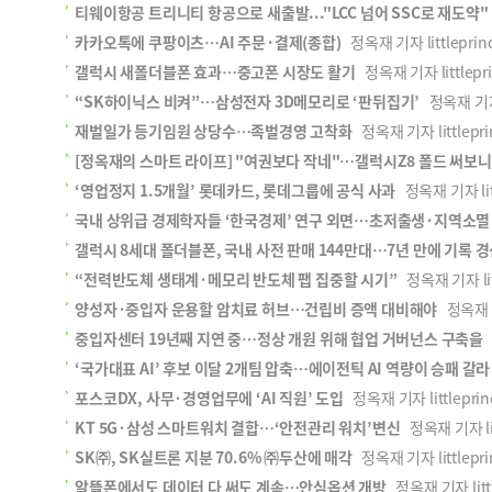
티웨이항공 트리니티 항공으로 새출발..."LCC 넘어 SSC로 재도약"
카카오톡에 쿠팡이츠…AI 주문·결제(종합)
정옥재 기자 littleprinc
갤럭시 새폴더블폰 효과…중고폰 시장도 활기
정옥재 기자 littlepri
“SK하이닉스 비켜”…삼성전자 3D메모리로 ‘판뒤집기’
정옥재 기자 l
재벌일가 등기임원 상당수…족벌경영 고착화
정옥재 기자 littleprin
[정옥재의 스마트 라이프] "여권보다 작네"…갤럭시Z8 폴드 써보니
‘영업정지 1.5개월’ 롯데카드, 롯데그룹에 공식 사과
정옥재 기자 litt
국내 상위급 경제학자들 ‘한국경제’ 연구 외면…초저출생·지역소멸 
갤럭시 8세대 폴더블폰, 국내 사전 판매 144만대…7년 만에 기록 
“전력반도체 생태계·메모리 반도체 팹 집중할 시기”
정옥재 기자 litt
양성자·중입자 운용할 암치료 허브…건립비 증액 대비해야
정옥재 기자
중입자센터 19년째 지연 중…정상 개원 위해 협업 거버넌스 구축을
정
‘국가대표 AI’ 후보 이달 2개팀 압축…에이전틱 AI 역량이 승패 갈라
포스코DX, 사무·경영업무에 ‘AI 직원’ 도입
정옥재 기자 littleprinc
KT 5G·삼성 스마트워치 결합…‘안전관리 워치’변신
정옥재 기자 litt
SK㈜, SK실트론 지분 70.6% ㈜두산에 매각
정옥재 기자 littleprin
알뜰폰에서도 데이터 다 써도 계속…안심옵션 개방
정옥재 기자 littl