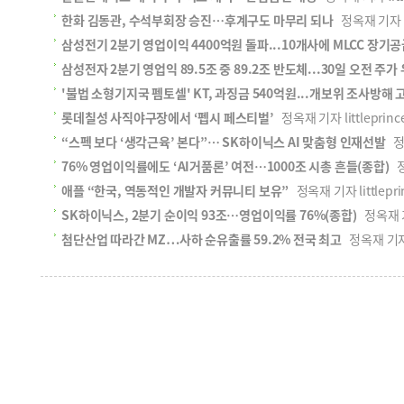
한화 김동관, 수석부회장 승진…후계구도 마무리 되나
정옥재 기자 lit
삼성전기 2분기 영업이익 4400억원 돌파...10개사에 MLCC 장기
삼성전자 2분기 영업익 89.5조 중 89.2조 반도체...30일 오전 주가
'불법 소형기지국 펨토셀' KT, 과징금 540억원...개보위 조사방해 
롯데칠성 사직야구장에서 ‘펩시 페스티벌’
정옥재 기자 littleprince
“스펙 보다 ‘생각근육’ 본다”… SK하이닉스 AI 맞춤형 인재선발
정옥
76% 영업이익률에도 ‘AI거품론’ 여전…1000조 시총 흔들(종합)
정옥
애플 “한국, 역동적인 개발자 커뮤니티 보유”
정옥재 기자 littleprin
SK하이닉스, 2분기 순이익 93조…영업이익률 76%(종합)
정옥재 기자 
첨단산업 따라간 MZ…사하 순유출률 59.2% 전국 최고
정옥재 기자 li