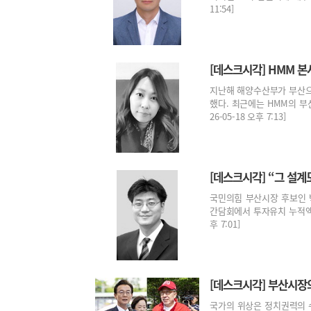
11:54]
[데스크시각] HMM 본
지난해 해양수산부가 부산으
했다. 최근에는 HMM의 부
26-05-18 오후 7:13]
[데스크시각] “그 설
국민의힘 부산시장 후보인 
간담회에서 투자유치 누적액 약 
후 7:01]
[데스크시각] 부산시장
국가의 위상은 정치권력의 