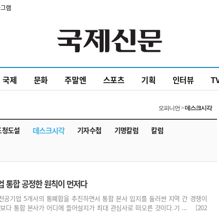
타그램
국제
문화
주말엔
스포츠
기획
인터뷰
T
오피니언 >
데스크시각
도청도설
데스크시각
기자수첩
기명칼럼
칼럼
업 통합 공정한 원칙이 먼저다
전공기업 5개사의 통폐합을 추진하면서 통합 본사 입지를 둘러싼 지역 간 경쟁이
보다 통합 본사가 어디에 들어설지가 최대 관심사로 떠오른 것이다.기 ... [202