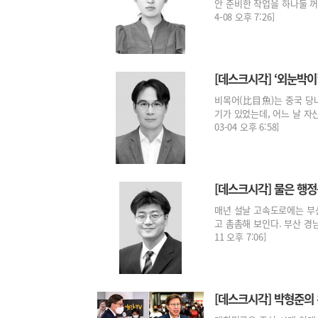
안 준비한 작업을 하나둘 꺼내
4-08 오후 7:26]
[데스크시각] ‘외눈박이
비목어(比目魚)는 중국 당
기가 있었는데, 어느 날 자신
03-04 오후 6:58]
[데스크시각] 물은 행
매년 설날 고속도로에는 부
고 촘촘해 보인다. 부산 경남은
11 오후 7:06]
[데스크시각] 박형준의