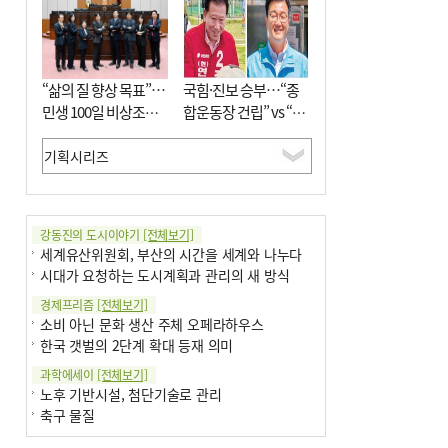
미초 통폐합 기로
9
외국인 선원 ‘인신매매 경유지’ 된 부산…
우려가 현실로
10
“삶의 질 향상 목표”…
수사독점 책임 커진 경찰, 방치사건 해결
국힘·진보 승부…“종
부랴부랴 속도전
민생 100일 비상조치
합운동장 건립” vs “출
면밀 심사
근 공공버스 도입”
강동진의 도시이야기
[전체보기]
세계유산위원회, 부산의 시간을 세계와 나누다
시대가 요청하는 도시계획과 관리의 새 방식
경제프리즘
[전체보기]
소비 아닌 문화 생산 주체 오페라하우스
한국 갯벌의 2단계 확대 등재 의미
과학에세이
[전체보기]
노후 기반시설, 첨단기술로 관리
축구 물질
국제칼럼
[전체보기]