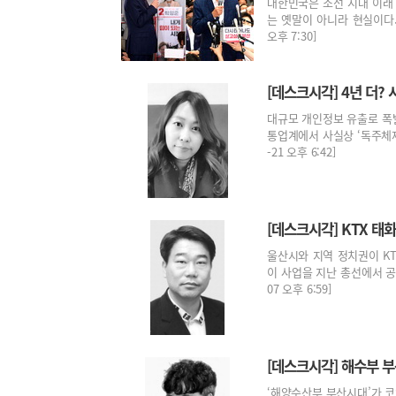
대한민국은 조선 시대 이래 
는 옛말이 아니라 현실이다. 
오후 7:30]
[데스크시각] 4년 더?
대규모 개인정보 유출로 폭발
통업계에서 사실상 ‘독주체제’
-21 오후 6:42]
[데스크시각] KTX 태
울산시와 지역 정치권이 KT
이 사업을 지난 총선에서 공약
07 오후 6:59]
[데스크시각] 해수부 부
‘해양수산부 부산시대’가 코