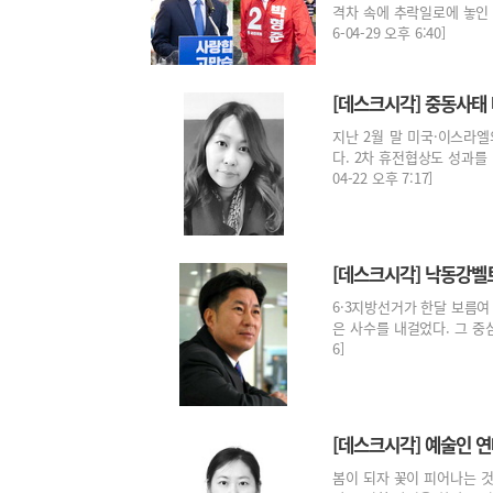
격차 속에 추락일로에 놓인 
6-04-29 오후 6:40]
[데스크시각] 중동사태
지난 2월 말 미국·이스라엘
다. 2차 휴전협상도 성과를
04-22 오후 7:17]
[데스크시각] 낙동강벨
6·3지방선거가 한달 보름여 
은 사수를 내걸었다. 그 중심에
6]
[데스크시각] 예술인 
봄이 되자 꽃이 피어나는 