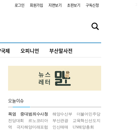
2
로그인
회원가입
지면보기
초판보기
구독신청
V국제
오피니언
부산말사전
오늘
이슈
폭염
중대범죄수사청
해양수산부
더불어민주당
전당대회
르노코리아
부산관광
교육혁신선도지
역
극지해양미래포럼
인신매매
UN해양총회