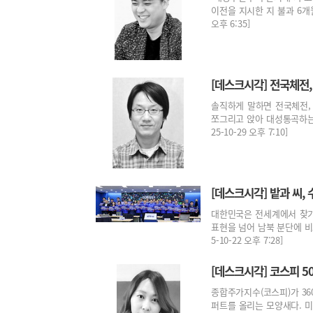
이전을 지시한 지 불과 6개월
오후 6:35]
[데스크시각] 전국체전
솔직하게 말하면 전국체전,
쪼그리고 앉아 대성통곡하는 
25-10-29 오후 7:10]
[데스크시각] 밭과 씨,
대한민국은 전세계에서 찾기
표현을 넘어 남북 분단에 비
5-10-22 오후 7:28]
[데스크시각] 코스피 5
종합주가지수(코스피)가 36
퍼트를 올리는 모양새다. 미국 