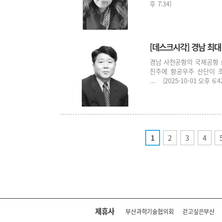
후 7:34]
[데스크시각] 경남 최
경남 사천공항의 국제공항 
진주에 항공우주 산단이 
... [2025-10-01 오후 6:4
1
2
3
4
제휴사
부산과학기술협의회
걷고싶은부산