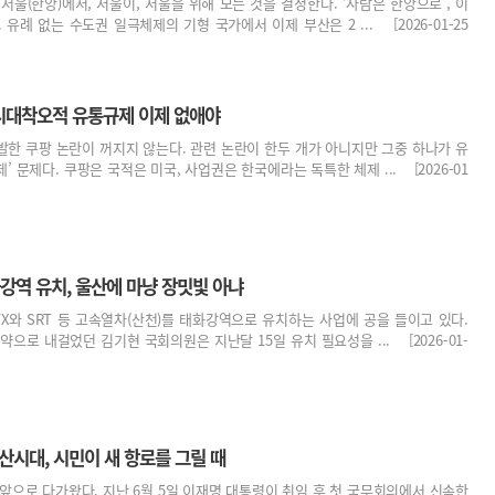
서울(한양)에서, 서울이, 서울을 위해 모든 것을 결정한다. ‘사람은 한양으로’, 이
유례 없는 수도권 일극체제의 기형 국가에서 이제 부산은 2 ... [2026-01-25
 시대착오적 유통규제 이제 없애야
한 쿠팡 논란이 꺼지지 않는다. 관련 논란이 한두 개가 아니지만 그중 하나가 유
 문제다. 쿠팡은 국적은 미국, 사업권은 한국에라는 독특한 체제 ... [2026-01
화강역 유치, 울산에 마냥 장밋빛 아냐
X와 SRT 등 고속열차(산천)를 태화강역으로 유치하는 사업에 공을 들이고 있다.
으로 내걸었던 김기현 국회의원은 지난달 15일 유치 필요성을 ... [2026-01-
산시대, 시민이 새 항로를 그릴 때
앞으로 다가왔다. 지난 6월 5일 이재명 대통령이 취임 후 첫 국무회의에서 신속한