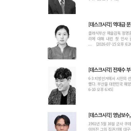
[데스크시각] 역대급 
클래식부산 예술감독 정명훈
리에 대해 내린 첫 인사
... [2026-07-15 오후 6:2
[데스크시각] 전재수 
6·3 지방선거에서 시민의 
했다. 부산을 대한민국 해양
6-10 오후 6:45]
[데스크시각] 영남보수,
1961년 5월 16일 군사
이어진 그의 집권기에 대구·경