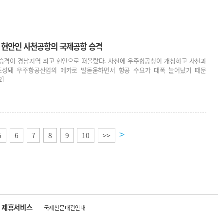
대 현안인 사천공항의 국제공항 승격
승격이 경남지역 최고 현안으로 떠올랐다. 사천에 우주항공청이 개청하고 사천과
조성돼 우주항공산업의 메카로 발돋움하면서 항공 수요가 대폭 늘어났기 때문
2]
>
5
6
7
8
9
10
>>
제휴서비스
국제신문대관안내