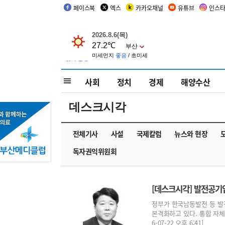
페이스북
엑스
카카오채널
유튜브
인스
사회
정치
경제
해양수산
데스크시각
전체기사
사설
국제칼럼
뉴스와 현장
독자권익위원회
[데스크시각] 발전공기
정부가 한국남동발전 등 발
본격화하고 있다. 통합 자체
6-07-22 오후 6:41]