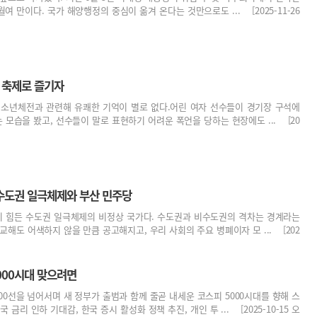
여 만이다. 국가 해양행정의 중심이 옮겨 온다는 것만으로도 ... [2025-11-26
, 축제로 즐기자
 소년체전과 관련해 유쾌한 기억이 별로 없다.어린 여자 선수들이 경기장 구석에
모습을 봤고, 선수들이 말로 표현하기 어려운 폭언을 당하는 현장에도 ... [20
 수도권 일극체제와 부산 민주당
 힘든 수도권 일극체제의 비정상 국가다. 수도권과 비수도권의 격차는 경계라는
교해도 어색하지 않을 만큼 공고해지고, 우리 사회의 주요 병폐이자 모 ... [202
000시대 맞으려면
00선을 넘어서며 새 정부가 출범과 함께 줄곧 내세운 코스피 5000시대를 향해 스
금리 인하 기대감, 한국 증시 활성화 정책 추진, 개인 투 ... [2025-10-15 오