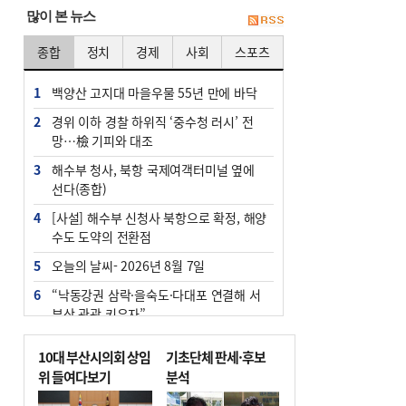
많이 본 뉴스
종합
정치
경제
사회
스포츠
1
백양산 고지대 마을우물 55년 만에 바닥
2
경위 이하 경찰 하위직 ‘중수청 러시’ 전
망…檢 기피와 대조
3
해수부 청사, 북항 국제여객터미널 옆에
선다(종합)
4
[사설] 해수부 신청사 북항으로 확정, 해양
수도 도약의 전환점
5
오늘의 날씨- 2026년 8월 7일
6
“낙동강권 삼락·을숙도·다대포 연결해 서
부산 관광 키우자”
7
부울경 주말부터 비소식…‘극한 폭염’ 한
10대 부산시의회 상임
기초단체 판세·후보
풀 꺾일 듯
위 들여다보기
분석
8
피란마을 67년 역사인데…전교생 24명 아