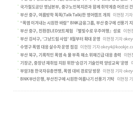
국가철도공단 영남본부, 중구노인복지관과 함께 취약계층 어르신 건
부산 중구, 여름방학 똑똑(Talk Talk)한 영어캠프 개최
이현정 기자 ok
“폭염 이겨내는 시원한 바람” BNK금융그룹, 부산 중구에 선풍기 
부산 중구, 친환경LED보트체험 『별빛수로 우주여행』성료
이현정 
부산 강서구, ‘그냥드림 사업’ 8월부터 확대 운영
이현정 기자 okey4@
수영구 폭염 대응 살수차 운영 점검
이현정 기자 okey4@kookje.co
부산 북구, 기록적인 폭염 속 물 부족 해소 위해긴급 대응 총력
이현정 
기장군, 중장년 재취업 지원 위한‘승강기 기술인력 양성교육’운영
이
부암3동 한국자유총연맹, 폭염 대비 경로당 방문
이현정 기자 okey4@
BNK부산은행, 부산진구에 시원한 여름나기 선풍기 기탁
이현정 기자 