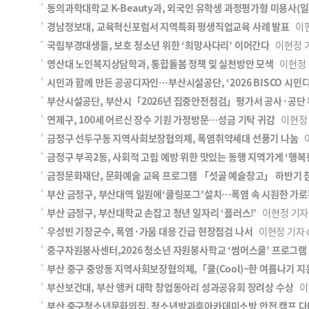
동의과학대학교 K-Beauty과, 외국인 유학생 과정평가형 미용사(일
경남정보대, 교육혁신포럼서 지역특화 평생직업교육 사례 발표
이현정
국립부경대생들, 보호 청소년 위한 ‘희망사다리’ 이어간다
이현정 기자
영산대 노인복지상담학과, 통합돌봄 정책 및 실천방안 모색
이현정 기자
시민과 함께 만든 공공디자인…부산시설공단, ‘2026 BISCO 시
부산시설공단, 부산시「2026년 집중안전점검」평가서 공사·공단 부
연제구, 100세 어르신 장수 기원 가정방문…성금 기탁 귀감
이현정 기
금정구 선두구동 지역사회보장협의체, 폭염취약세대 선풍기 나눔
이
금정구 부곡2동, 사회적 고립 예방 위한 맛있는 동행 지역가게 ‘행복
금정문화재단, 문화예술 교육 프로그램 「섯골 예술창고」 하반기 
부산 금정구, 부산대역 일원에‘쿨링포그’설치…폭염 속 시원한 가로
부산 금정구, 부산대학교 손잡고 청년 일자리 ‘플러스!’
이현정 기자 ok
우성빈 기장군수, 폭염·가뭄 대응 긴급 현장점검 나서
이현정 기자 ok
중구자원봉사센터,2026 청소년 자원봉사학교 ‘썸머스쿨’ 프로그램
부산 중구 중앙동 지역사회보장협의체,「쿨(Cool)~한 여름나기 
부산보건대, 부산 앵커 대학 창업동아리 성과공유회 장려상 수상
이현
부산 중구청소년문화의집, 청소년방과후아카데미소방 안전 캠프 다녀