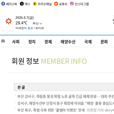
페이스북
엑스
카카오채널
유튜브
인스타그램
사회
정치
경제
해양수산
국제
문화
회원 정보
MEMBER INFO
쓴 글
부산 강서구, 죽림동 붕괴 위험 노후 굴뚝 긴급 해체 완료… 대피 주
강서구, 해양수산부 신청사 동구 확정에 아쉬움 “해양·물류 중심도시
부산 북구, 폭염 극복 위한 ‘쿨썸머 이벤트’ 전개
이현정 기자 okey4@