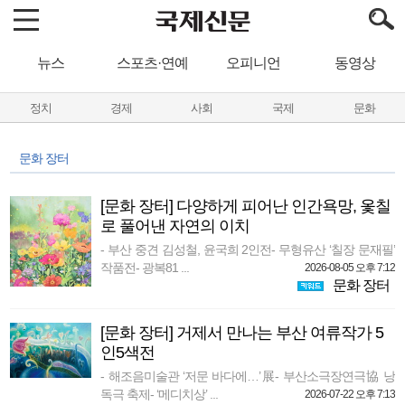
뉴스
스포츠·연예
오피니언
동영상
정치
경제
사회
국제
문화
문화 장터
[문화 장터] 다양하게 피어난 인간욕망, 옻칠
로 풀어낸 자연의 이치
- 부산 중견 김성철, 윤국희 2인전- 무형유산 ‘칠장 문재필’
작품전- 광복81 ...
2026-08-05 오후 7:12
문화 장터
[문화 장터] 거제서 만나는 부산 여류작가 5
인5색전
- 해조음미술관 ‘저문 바다에…’展- 부산소극장연극協 낭
독극 축제- ‘메디치상’ ...
2026-07-22 오후 7:13