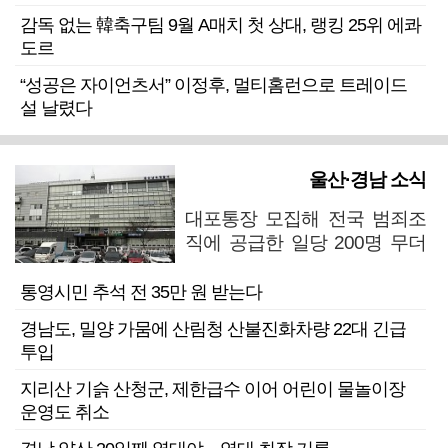
감독 없는 韓축구팀 9월 A매치 첫 상대, 랭킹 25위 에콰
도르
“성공은 자이언츠서” 이정후, 멀티홈런으로 트레이드
설 날렸다
울산·경남 소식
대포통장 모집해 전국 범죄조
직에 공급한 일당 200명 무더
기 검거
통영시민 추석 전 35만 원 받는다
경남도, 밀양 가뭄에 산림청 산불진화차량 22대 긴급
투입
지리산 기슭 산청군, 제한급수 이어 어린이 물놀이장
운영도 취소