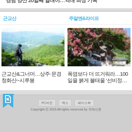
경남 양산 20일째 열대야…역대 최장 기록
근교산
주말엔&라이프
근교산&그너머…상주·문경
폭염보다 더 뜨거워라…100
청화산~시루봉
일을 붉게 불태울 ‘선비정신’
피었네
PC버전
엑스
페이스북
Copyright ⓒ 2015 All rights reserved by 국제신문