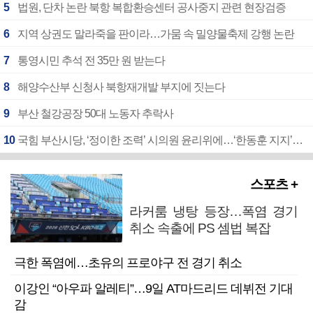
5
법원, 단차 논란 북항 복합환승센터 공사중지 관련 현장검증
6
지역 상권도 말라죽을 판이라…가뭄 속 밀양물축제 강행 논란
7
통영시민 추석 전 35만 원 받는다
8
해양수산부 신청사 북항재개발 부지에 짓는다
9
부산 철강공장 50대 노동자 추락사
10
국힘 부산시당, ‘정이한 조력’ 시의원 윤리위에…‘한동훈 지지’도 신고접수
스포츠 +
라커룸 냉탕 등장…폭염 경기
취소 속출에 PS 셈법 복잡
극한 폭염에…초유의 프로야구 전 경기 취소
이강인 “아우파 알레티”…9일 AT마드리드 데뷔전 기대
감