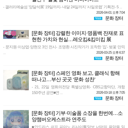
- 갤러리예술섬 ‘양달석展’ 19일까지- 내달 24일까지 ‘사일로랩’ 기획전- 5 ...
2026-04-01 오후 7:04
문화 장터
[문화 장터] 강렬한 이미지·명품백 잔재로 표
현한 가치와 현실…레오킴&킴미킴 展
- 문지원·이상엽·양현모 3인 전시- 조명환 사진작가가 포착한 ‘집’- 벚꽃 만끽
...
2026-03-25 오후 6:37
문화 장터
[문화 장터] 스페인 영화 보고, 클래식 항해
떠나고…부산 곳곳 ‘문화 성찬’
- 21, 22일 영화의전당 특별상영회- CBS교향악단, 개항
150주년 공연■연 ...
2026-03-18 오후 7:05
문화 장터
[문화 장터] 기부·미술품 소장을 한번에…소
양챔버오케스트라 연주도
■안드라스 쉬프 피아노 리사이틀‘악보 너머의 음악을 읽