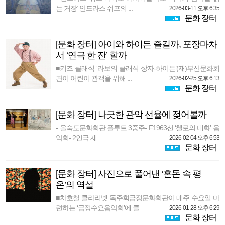
는 거장’ 안드라스 쉬프의 ...
2026-03-11 오후 6:35
문화 장터
[문화 장터] 아이와 하이든 즐길까, 포장마차
서 ‘연극 한 잔’ 할까
■키즈 클래식 ‘라보의 클래식 상자-하이든’(재)부산문화회
관이 어린이 관객을 위해 ...
2026-02-25 오후 6:13
문화 장터
[문화 장터] 나긋한 관악 선율에 젖어볼까
- 을숙도문화회관 플루트 3중주- F1963선 ‘첼로의 대화’ 음
악회- 2인극 재 ...
2026-02-04 오후 6:53
문화 장터
[문화 장터] 사진으로 풀어낸 ‘혼돈 속 평
온’의 역설
■차호철 클라리넷 독주회금정문화회관이 매주 수요일 마
련하는 ‘금정수요음악회’에 클 ...
2026-01-28 오후 6:29
문화 장터