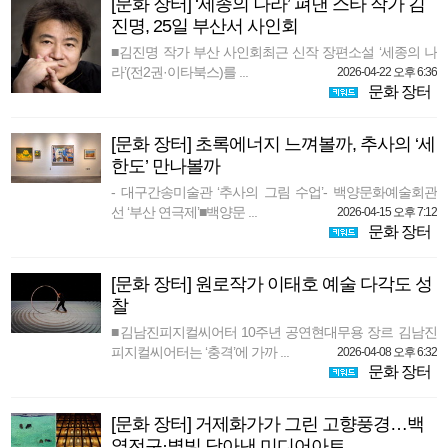
[문화 장터] ‘세종의 나라’ 펴낸 스타 작가 김
진명, 25일 부산서 사인회
■김진명 작가 부산 사인회최근 신작 장편소설 ‘세종의 나
라’(전2권·이타북스)를 ...
2026-04-22 오후 6:36
문화 장터
[문화 장터] 초록에너지 느껴볼까, 추사의 ‘세
한도’ 만나볼까
- 대구간송미술관 ‘추사의 그림 수업’- 백양문화예술회관
선 ‘부산 연극제’■백양문 ...
2026-04-15 오후 7:12
문화 장터
[문화 장터] 원로작가 이태호 예술 다각도 성
찰
■김남진피지컬씨어터 10주년 공연현대무용 장르 김남진
피지컬씨어터는 ‘충격’에 가까 ...
2026-04-08 오후 6:32
문화 장터
[문화 장터] 거제화가가 그린 고향풍경…백
열전구·별빛 담아낸 미디어아트