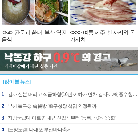
<84> 관문과 환대, 부산 역전
<83> 여름 제주, 벤자리와 독
음식
가시치
[많이 본 뉴스]
1
검사 신분 버리고 직급하향(10년 이하 저연차 검사)…檢 중수청행 기피
2
부산 북구청 쑥뜸방, 前구청장 책임 인정될까
3
지방국립대 이르면 내년 신입생부터 ‘등록금 0원’(종합)
4
[도청도설] 다대포 부산바다축제