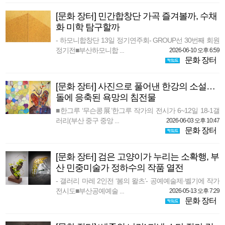
[문화 장터] 민간합창단 가곡 즐겨볼까, 수채
화 미학 탐구할까
- 하모니합창단 13일 정기연주회- GROUP선 30번째 회원
정기전■부산하모니합 ...
2026-06-10 오후 6:59
문화 장터
[문화 장터] 사진으로 풀어낸 한강의 소설…
돌에 응축된 욕망의 침전물
■한그루 ‘무슨콩展’한그루 작가의 전시가 6~12일 18-1갤
러리(부산 중구 중앙 ...
2026-06-03 오후 10:47
문화 장터
[문화 장터] 검은 고양이가 누리는 소확행, 부
산 민중미술가 정하수의 작품 열전
- 갤러리 마레 2인전 ‘봄의 왈츠’- 공예예술제·벨기에 작가
전시도■부산공예예술 ...
2026-05-13 오후 7:29
문화 장터