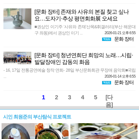
[문화 장터] 존재와 사유의 본질 찾고 싶나
요…도자기·추상 평면회화展 오세요
■권상인 이기주 ‘사유와 존재’산목&휘갤러리(부산 해운대
구 좌동)에서 권상인 이기 ...
2026-01-21 오후 6:55
문화 장터
[문화 장터] 청년연희단 희망의 노래…시립·
발달장애인 감동의 화음
- 16, 17일 전통공연예술 창작 연희- 28일 부산문화회관 무장애 음악회■국립
...
2026-01-14 오후 6:55
문화 장터
1
2
3
4
5
[다
음]
시인 최원준의 부산탐식 프로젝트