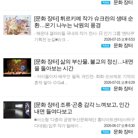
문화 장터
[문화 장터] 튀르키예 작가 슈크란의 생태 순
환…온기 나누는 낙원의 풍경
- 해운대 갤러리들 국내외 작가 전시- 日 인기 그룹 ‘엔타쿠’
기획전 눈길■슈크 ...
2026-07-15 오후 6:53
문화 장터
[문화 장터] 삶의 부산물, 불교의 정신…내면
을 돌아보는 시간
- 아이돌이자 배우인 필독 개인전- 회화·오브제로 기억의
흔적 쌓아- O Gall ...
2026-07-01 오후 6:29
문화 장터
[문화 장터] 조류·곤충 감각 느껴보고, 인간
내면 들여다보고
■서소형 ‘다종의 공명’부산문화재단 홍티아트센터(사하구
다대동) 입주 작가 릴레이 ...
2026-06-17 오후 6:30
문화 장터