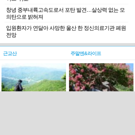
창녕 중부내륙고속도로서 포탄 발견…살상력 없는 모
의탄으로 밝혀져
입원환자가 연달아 사망한 울산 한 정신의료기관 폐원
전망
근교산
주말엔&라이프
근교산&그너머…상주·문경
폭염보다 더 뜨거워라…100
청화산~시루봉
일을 붉게 불태울 ‘선비정신’
피었네