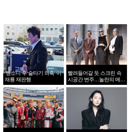
‘뺑소니 후 술타기 의혹’ 이
빨려들어갈 듯 스크린 속
재룡 재판행
시공간 변주…놀란의 메시
지는 ‘전쟁 속죄’