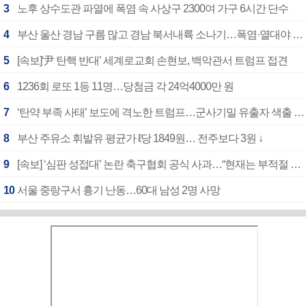
3
노후 상수도관 파열에 폭염 속 사상구 2300여 가구 6시간 단수
4
부산 울산 경남 구름 많고 경남 북서내륙 소나기…폭염·열대야 계속
5
[속보]‘尹 탄핵 반대’ 세계로교회 손현보, 백악관서 트럼프 접견
6
1236회 로또 1등 11명…당첨금 각 24억4000만 원
7
‘탄약 부족 사태’ 보도에 격노한 트럼프…군사기밀 유출자 색출 지시
8
부산 주유소 휘발유 평균가 ℓ당 1849원… 전주보다 3원 ↓
9
[속보] ‘심판 성접대’ 논란 축구협회 공식 사과…“현재는 부적절 행위 없어”
10
서울 중랑구서 흉기 난동…60대 남성 2명 사망