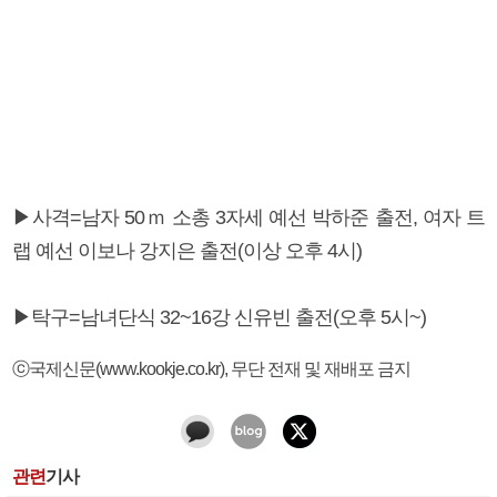
▶사격=남자 50ｍ 소총 3자세 예선 박하준 출전, 여자 트
랩 예선 이보나 강지은 출전(이상 오후 4시)
▶탁구=남녀단식 32~16강 신유빈 출전(오후 5시~)
ⓒ국제신문(www.kookje.co.kr), 무단 전재 및 재배포 금지
관련
기사