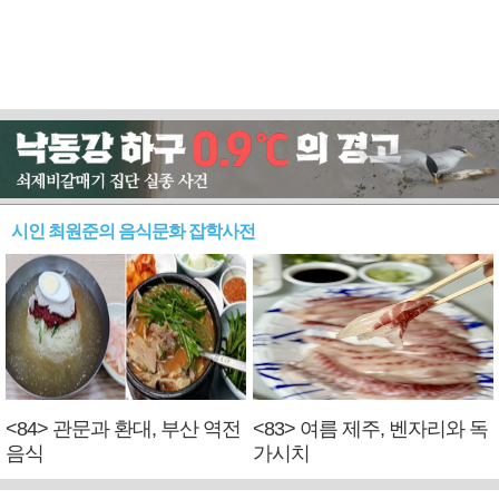
시인 최원준의 음식문화 잡학사전
<84> 관문과 환대, 부산 역전
<83> 여름 제주, 벤자리와 독
음식
가시치