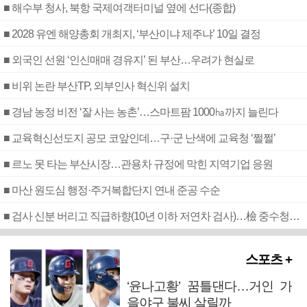
■ 해수부 청사, 북항 국제여객터미널 옆에 선다(종합)
■ 2028 유엔 해양총회 개최지, ‘부산이냐 제주냐’ 10일 결정
■ 외국인 선원 ‘인신매매 경유지’ 된 부산…우려가 현실로
■ 비위 논란 부산TP, 외부인사 혁신위 설치
■ 경남 농정 비전 ‘잘 사는 농촌’…스마트팜 1000㏊까지 늘린다
■ 교육혁신선도지 공모 코앞인데…구·군 난색에 교육청 ‘쩔쩔’
■ 르노 못 타는 부산시장…관용차 규정에 막힌 지역기업 응원
■ 마산 원도심 행정·주거복합단지 연내 준공 수순
■ 검사 신분 버리고 직급하향(10년 이하 저연차 검사)…檢 중수청행 기피
스포츠 +
‘윤나고황’ 꿈틀댄다…거인 가
을야구 불씨 살릴까