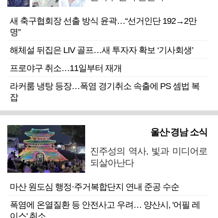
새 축구협회장 선출 방식 윤곽…“선거인단 192→2만
명”
해체설 뒤집은 LIV 골프…새 투자자 확보 ‘기사회생’
프로야구 취소…11일부터 재개
라커룸 냉탕 등장…폭염 경기취소 속출에 PS 셈법 복
잡
울산·경남 소식
진주성의 역사, 빛과 미디어로
되살아난다
마산 원도심 행정·주거복합단지 연내 준공 수순
폭염에 온열질환 등 안전사고 우려… 양산시, '어필 레
이스' 취소