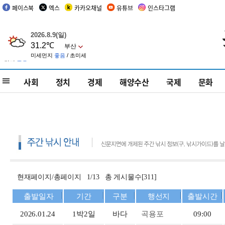
페이스북
엑스
카카오채널
유튜브
인스타그램
사회
정치
경제
해양수산
국제
문화
현재페이지/총페이지 1/13 총 게시물수[311]
출발일자
기간
구분
행선지
출발시간
2026.01.24
1박2일
바다
곡용포
09:00