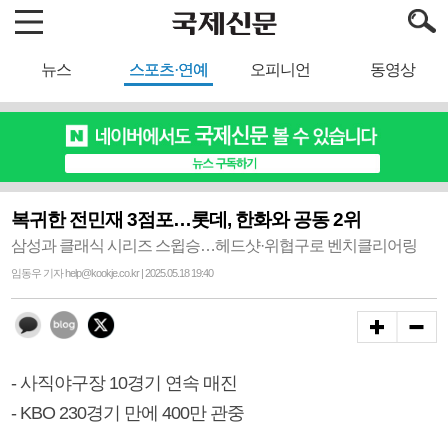
뉴스
스포츠·연예
오피니언
동영상
복귀한 전민재 3점포…롯데, 한화와 공동 2위
삼성과 클래식 시리즈 스윕승…헤드샷·위협구로 벤치클리어링
임동우 기자 help@kookje.co.kr | 2025.05.18 19:40
- 사직야구장 10경기 연속 매진
- KBO 230경기 만에 400만 관중