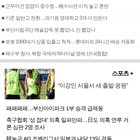
■ 근무여건 깜깜이 중수청…檢수사관 이직 놓고 혼란
■ 기존 일반고 전환…과기원 영재학교 3개 더 만든다
■ 부산시립극단 예술감독 못 뽑았나, 안 뽑았나
■ 로봇 1000대가 상품 입출고 척척…롯데마트 24시간 배송 자동화
■ 해수부 청사, 북항 국제여객터미널 옆에 선다(종합)
스포츠 +
“이강인 서울서 새 출발 응원”
패패패패…부산아이파크 1부 승격 급제동
축구협회 ‘성 접대’ 의혹 일파만파…日도 의혹 연루 거
론 심판 2명 조사
韓농구 AG 조별리그서 일본과 내달 13일 격돌