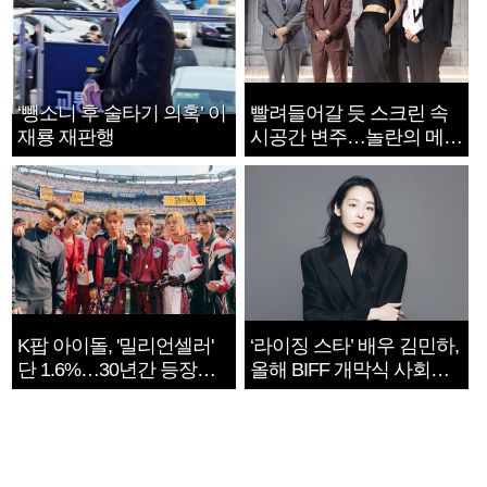
‘뺑소니 후 술타기 의혹’ 이
빨려들어갈 듯 스크린 속
재룡 재판행
시공간 변주…놀란의 메시
지는 ‘전쟁 속죄’
K팝 아이돌, '밀리언셀러'
‘라이징 스타’ 배우 김민하,
단 1.6%…30년간 등장
올해 BIFF 개막식 사회자
1182개팀 전수조사
확정