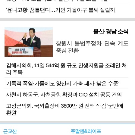
‘윤나고황’ 꿈틀댄다…거인 가을야구 불씨 살릴까
울산·경남 소식
창원시 불법주정차 단속 계도
중심 전환
김해시의회, 11일 544억 원 규모 민생지원금 조례안 처
리 주목
기록적 폭염·가뭄에도 양산시 가축 폐사 ‘낮은 수준’
사천시 하동군, 사천공항 확장과 CIQ 설치 공동 건의
고성군의회, 국외출장비 3800만 원 전액 삭감 '군민에
환원'
근교산
주말엔&라이프