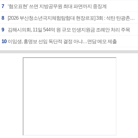
7
‘혐오표현’ 쓰면 지방공무원 최대 파면까지 중징계
8
[2026 부산청소년극지체험탐험대 현장르포] 3회 : 석탄 탄광촌에서 북극 연구의 중심지로
9
김해시의회, 11일 544억 원 규모 민생지원금 조례안 처리 주목
10
이임생, 홍명보 선임 독단적 결정 아냐…면담 메모 제출