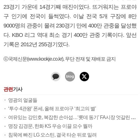
23경기 가운데 14경기째 매진이었다. 뜨거워지는 프로야
구 인기에 전국이 들썩였다. 이날 전국 5개 구장에 8만
9000명의 관중이 몰려 230경기 만에 400만 관중을 달성했
다. KBO 리그 역대 최소 경기 400만 관중 기록이다. 앞선
기록은 2012년 255경기였다.
ⓒ국제신문(www.kookje.co.kr), 무단 전재 및 재배포 금지
관련
기사
영광의 얼굴들
‘투수 4관왕’ 폰세, 올해 프로야구 ‘최고의 별’
여유있는 강민호, 복잡한 손아섭…‘롯데 동기’ FA시장 엇갈린 희비
명장 김경문, 한화 KS 우승 이끌 묘수 뭘까
침묵에 빠진 LG 오스틴, 결국 타순 뒤로 밀려