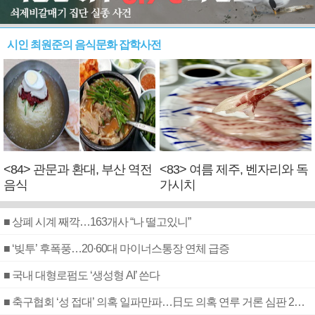
시인 최원준의 음식문화 잡학사전
<84> 관문과 환대, 부산 역전
<83> 여름 제주, 벤자리와 독
음식
가시치
■ 상폐 시계 째깍…163개사 “나 떨고있니”
■ ‘빚투’ 후폭풍…20·60대 마이너스통장 연체 급증
■ 국내 대형로펌도 ‘생성형 AI’ 쓴다
■ 축구협회 ‘성 접대’ 의혹 일파만파…日도 의혹 연루 거론 심판 2명 조사