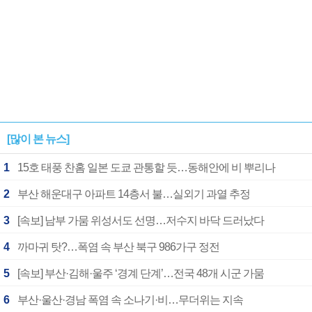
[많이 본 뉴스]
1
15호 태풍 찬홈 일본 도쿄 관통할 듯…동해안에 비 뿌리나
2
부산 해운대구 아파트 14층서 불…실외기 과열 추정
3
[속보] 남부 가뭄 위성서도 선명…저수지 바닥 드러났다
4
까마귀 탓?…폭염 속 부산 북구 986가구 정전
5
[속보] 부산·김해·울주 ‘경계 단계’…전국 48개 시군 가뭄
6
부산·울산·경남 폭염 속 소나기·비…무더위는 지속