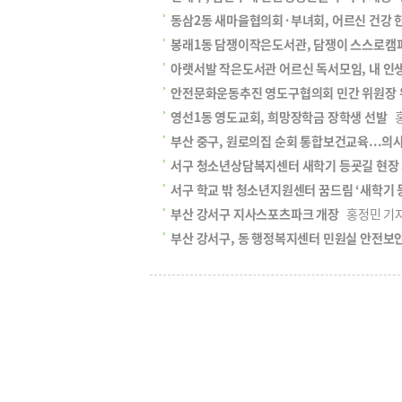
동삼2동 새마을협의회·부녀회, 어르신 건강 한
봉래1동 담쟁이작은도서관, 담쟁이 스스로캠퍼
아랫서발 작은도서관 어르신 독서모임, 내 인
안전문화운동추진 영도구협의회 민간 위원장 
영선1동 영도교회, 희망장학금 장학생 선발
홍
부산 중구, 원로의집 순회 통합보건교육...의사
서구 청소년상담복지센터 새학기 등굣길 현장 지
서구 학교 밖 청소년지원센터 꿈드림 ‘새학기 
부산 강서구 지사스포츠파크 개장
홍정민 기자 h
부산 강서구, 동 행정복지센터 민원실 안전보