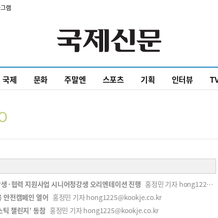
타그램
국제
문화
주말엔
스포츠
기획
인터뷰
T
O
 상생·협력 지원사업 시니어청강생 오리엔테이션 진행
홍정민 기자 hong1225@kookje.co.kr
용 안전캠페인 열어
홍정민 기자 hong1225@kookje.co.kr
스틱 챌린지’ 동참
홍정민 기자 hong1225@kookje.co.kr