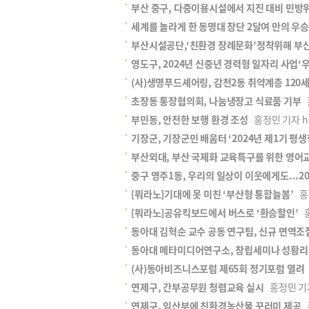
부산 중구, 다중이용시설에서 지진 대비 민방
세계를 놀라게 한 동명대 창단 2달여 만의 우
부산시설공단,‘친환경 장례문화’정착위해 부
영도구, 2024년 신중년 경력형 일자리 사업
(사)생명푸드셰어링, 감천2동 취약계층 120
초장동 통장협의회, 나눔냉장고 식료품 기부
홍
부민동, 안전한 보행 환경 조성
홍정민 기자 hon
기장군, 기장군민 배움터 ‘2024년 제1기 평
부산외대, 부산 국제화 교육특구를 위한 영어
중구 영주1동, 우리의 일상이 이웃에게도...
[뭐라노]기대에 못 미친 ‘부산형 통합늘봄’
홍정
[뭐라노]공유킥보드에서 버스로 ‘환승할인’
홍
동아대 김혁순 교수 공동 연구팀, 신규 면역조
동아대 메타미디어연구소, 창립세미나 성황리
(사)동아비즈니스포럼 제65회 정기포럼 열려
연제구, 간부공무원 청렴교육 실시
홍정민 기자 
연제구, 임산부에 친환경농산물 꾸러미 제공
홍