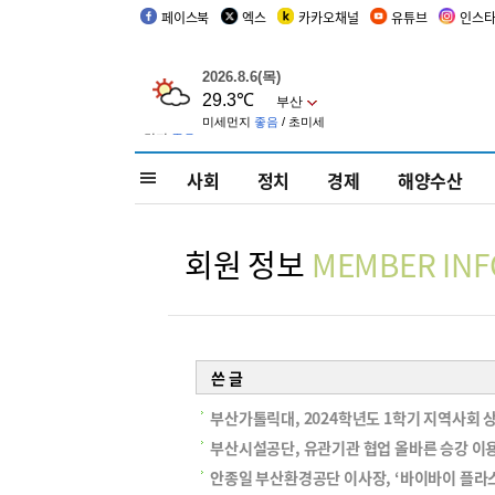
페이스북
엑스
카카오채널
유튜브
인스
사회
정치
경제
해양수산
회원 정보
MEMBER INF
쓴 글
부산가톨릭대, 2024학년도 1학기 지역사회
부산시설공단, 유관기관 협업 올바른 승강 이
안종일 부산환경공단 이사장, ‘바이바이 플라