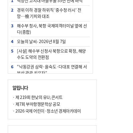
1
백양산 고지대 마을우물 55년 만에 바닥
2
경위 이하 경찰 하위직 ‘중수청 러시’ 전
망…檢 기피와 대조
3
해수부 청사, 북항 국제여객터미널 옆에 선
다(종합)
4
오늘의 날씨- 2026년 8월 7일
5
[사설] 해수부 신청사 북항으로 확정, 해양
수도 도약의 전환점
6
“낙동강권 삼락·을숙도·다대포 연결해 서
부산 관광 키우자”
7
부울경 주말부터 비소식…‘극한 폭염’ 한풀
알립니다
꺾일 듯
· 제 219회 한낮의 유U; 콘서트
8
피란마을 67년 역사인데…전교생 24명 아
· 제7회 부마항쟁문학상 공모
미초 통폐합 기로
· 2026 국제 어린이·청소년 경제아카데미
9
외국인 선원 ‘인신매매 경유지’ 된 부산…
우려가 현실로
10
수사독점 책임 커진 경찰, 방치사건 해결 부