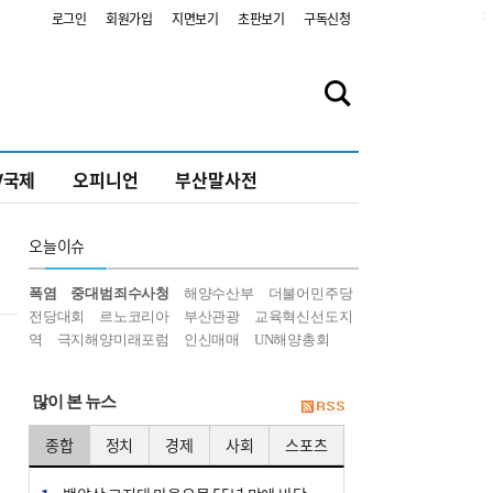
2
로그인
회원가입
지면보기
초판보기
구독신청
V국제
오피니언
부산말사전
오늘
이슈
폭염
중대범죄수사청
해양수산부
더불어민주당
전당대회
르노코리아
부산관광
교육혁신선도지
역
극지해양미래포럼
인신매매
UN해양총회
많이 본 뉴스
종합
정치
경제
사회
스포츠