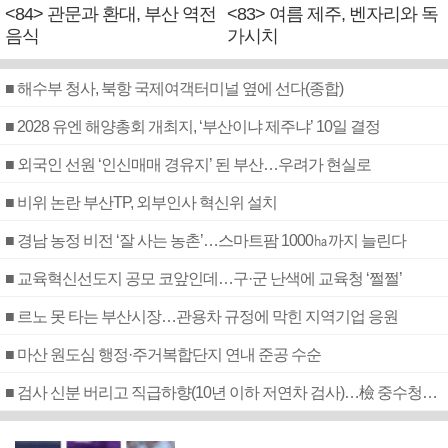
<84> 관문과 환대, 부산 역전
<83> 여름 제주, 벤자리와 독
음식
가시치
■ 해수부 청사, 북항 국제여객터미널 옆에 선다(종합)
■ 2028 유엔 해양총회 개최지, ‘부산이냐 제주냐’ 10일 결정
■ 외국인 선원 ‘인신매매 경유지’ 된 부산…우려가 현실로
■ 비위 논란 부산TP, 외부인사 혁신위 설치
■ 경남 농정 비전 ‘잘 사는 농촌’…스마트팜 1000㏊까지 늘린다
■ 교육혁신선도지 공모 코앞인데…구·군 난색에 교육청 ‘쩔쩔’
■ 르노 못 타는 부산시장…관용차 규정에 막힌 지역기업 응원
■ 마산 원도심 행정·주거복합단지 연내 준공 수순
■ 검사 신분 버리고 직급하향(10년 이하 저연차 검사)…檢 중수청행 기피