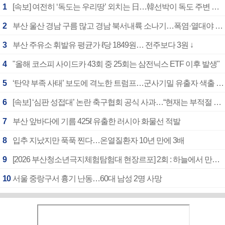
1
[속보] 여전히 ‘독도는 우리땅’ 외치는 日…韓선박이 독도 주변 해양조사 활동하자 반발
2
부산 울산 경남 구름 많고 경남 북서내륙 소나기…폭염·열대야 계속
3
부산 주유소 휘발유 평균가 ℓ당 1849원… 전주보다 3원 ↓
4
"올해 코스피 사이드카 43회 중 25회는 삼전닉스 ETF 이후 발생"
5
‘탄약 부족 사태’ 보도에 격노한 트럼프…군사기밀 유출자 색출 지시
6
[속보] ‘심판 성접대’ 논란 축구협회 공식 사과…“현재는 부적절 행위 없어”
7
부산 앞바다에 기름 425ℓ 유출한 러시아 화물선 적발
8
입추 지났지만 푹푹 찐다…온열질환자 10년 만에 3배
9
[2026 부산청소년극지체험탐험대 현장르포] 2회 : 하늘에서 만난 얼음의 나라
10
서울 중랑구서 흉기 난동…60대 남성 2명 사망