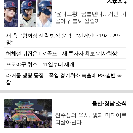
스포츠 +
‘윤나고황’ 꿈틀댄다…거인 가
을야구 불씨 살릴까
새 축구협회장 선출 방식 윤곽…“선거인단 192→2만
명”
해체설 뒤집은 LIV 골프…새 투자자 확보 ‘기사회생’
프로야구 취소…11일부터 재개
라커룸 냉탕 등장…폭염 경기취소 속출에 PS 셈법 복
잡
울산·경남 소식
진주성의 역사, 빛과 미디어로
되살아난다