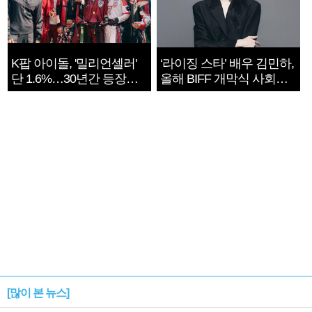
K팝 아이돌, '밀리언셀러'
‘라이징 스타’ 배우 김민하,
단 1.6%…30년간 등장
올해 BIFF 개막식 사회자
1182개팀 전수조사
확정
[많이 본 뉴스]