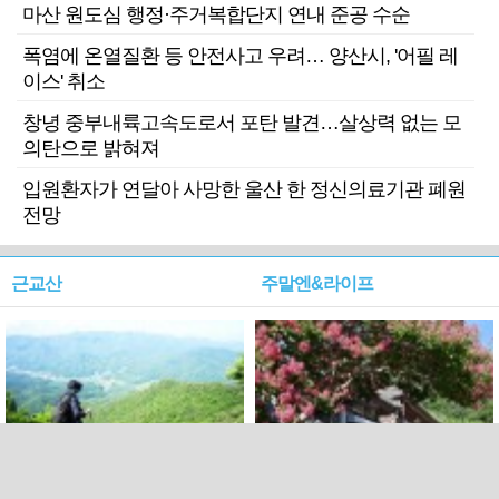
마산 원도심 행정·주거복합단지 연내 준공 수순
폭염에 온열질환 등 안전사고 우려… 양산시, '어필 레
이스' 취소
창녕 중부내륙고속도로서 포탄 발견…살상력 없는 모
의탄으로 밝혀져
입원환자가 연달아 사망한 울산 한 정신의료기관 폐원
전망
근교산
주말엔&라이프
근교산&그너머…상주·문경
폭염보다 더 뜨거워라…100