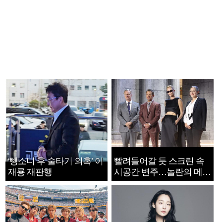
‘뺑소니 후 술타기 의혹’ 이
빨려들어갈 듯 스크린 속
재룡 재판행
시공간 변주…놀란의 메시
지는 ‘전쟁 속죄’