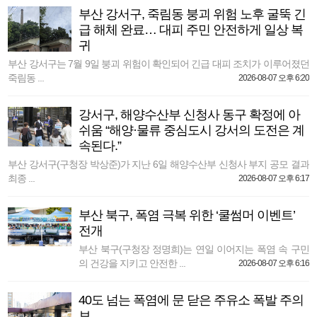
부산 강서구, 죽림동 붕괴 위험 노후 굴뚝 긴
급 해체 완료… 대피 주민 안전하게 일상 복
귀
부산 강서구는 7월 9일 붕괴 위험이 확인되어 긴급 대피 조치가 이루어졌던
죽림동 ...
2026-08-07 오후 6:20
강서구, 해양수산부 신청사 동구 확정에 아
쉬움 “해양·물류 중심도시 강서의 도전은 계
속된다.”
부산 강서구(구청장 박상준)가 지난 6일 해양수산부 신청사 부지 공모 결과
최종 ...
2026-08-07 오후 6:17
부산 북구, 폭염 극복 위한 ‘쿨썸머 이벤트’
전개
부산 북구(구청장 정명희)는 연일 이어지는 폭염 속 구민
의 건강을 지키고 안전한 ...
2026-08-07 오후 6:16
40도 넘는 폭염에 문 닫은 주유소 폭발 주의
보