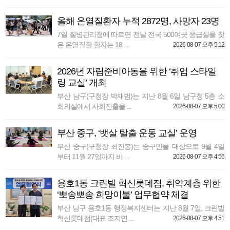
올해 온열질환자 누적 2872명, 사망자 23명
7일 질병관리청에 따르면 전날 전국 500여곳 응급실을 찾
은 온열질환 환자는 18 ...
2026-08-07 오후 5:12
2026년 자립준비아동을 위한 ‘취업 스타일
링 교실’ 개최
부산 남구(구청장 박재범)는 지난 8월 6일 남구청 5층 소
회의실에서 사회진출을 ...
2026-08-07 오후 5:00
부산 중구, ‘뱃살 탈출 운동 교실’ 운영
부산 중구(구청장 최진봉)는 중구민을 대상으로 9월 4일
부터 11월 27일까지 비 ...
2026-08-07 오후 4:56
용호1동 크린빌 혁신롯데점, 취약계층 위한
‘뽀송뽀송 희망이불’ 업무협약 체결
부산 남구 용호1동 행정복지센터는 지난 8월 7일, 크린빌
혁신롯데점(대표 조지연 ...
2026-08-07 오후 4:51