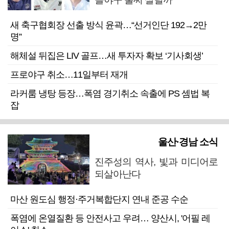
새 축구협회장 선출 방식 윤곽…“선거인단 192→2만
명”
해체설 뒤집은 LIV 골프…새 투자자 확보 ‘기사회생’
프로야구 취소…11일부터 재개
라커룸 냉탕 등장…폭염 경기취소 속출에 PS 셈법 복
잡
울산·경남 소식
진주성의 역사, 빛과 미디어로
되살아난다
마산 원도심 행정·주거복합단지 연내 준공 수순
폭염에 온열질환 등 안전사고 우려… 양산시, '어필 레