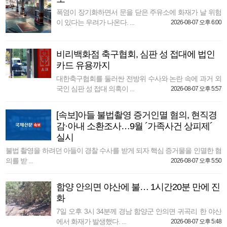
폭염이 장기화하면서 문을 닫은 주유소에 화재가 날 위험
이 있다는 우려가 나온다. ...
2026-08-07 오후 6:00
비리백화점 축구협회, 심판 성 접대에 법인
카드 유용까지
대한축구협회를 둘러싼 전방위 수사와 논란 속에 과거 외
국인 심판 성 접대 의혹이 ...
2026-08-07 오후 5:57
[속보]아들 불법촬영 증거인멸 혐의, 현직경
감·아내 소환조사…9월 ´가족사건 상피제´
실시
불법 촬영을 하려던 아들이 경찰 수사를 받게 되자 핵심 증거물을 인멸한 혐
의를 받 ...
2026-08-07 오후 5:50
함양 안의면 야산에 불… 1시간20분 만에 진
화
7일 오후 3시 34분께 경남 함양군 안의면 귀곡리 한 야산
에서 화재가 발생했다. ...
2026-08-07 오후 5:48