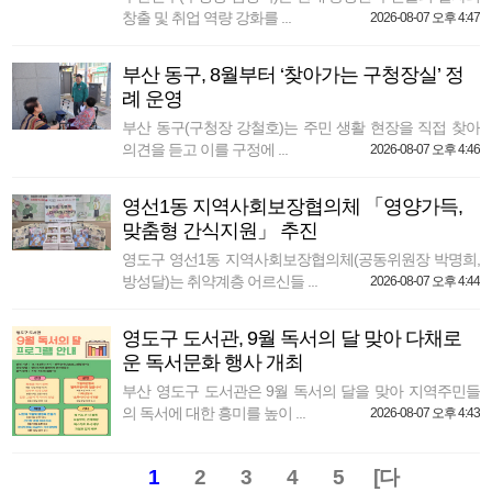
창출 및 취업 역량 강화를 ...
2026-08-07 오후 4:47
부산 동구, 8월부터 ‘찾아가는 구청장실’ 정
례 운영
부산 동구(구청장 강철호)는 주민 생활 현장을 직접 찾아
의견을 듣고 이를 구정에 ...
2026-08-07 오후 4:46
영선1동 지역사회보장협의체 「영양가득,
맞춤형 간식지원」 추진
영도구 영선1동 지역사회보장협의체(공동위원장 박명희,
방성달)는 취약계층 어르신들 ...
2026-08-07 오후 4:44
영도구 도서관, 9월 독서의 달 맞아 다채로
운 독서문화 행사 개최
부산 영도구 도서관은 9월 독서의 달을 맞아 지역주민들
의 독서에 대한 흥미를 높이 ...
2026-08-07 오후 4:43
1
2
3
4
5
[다