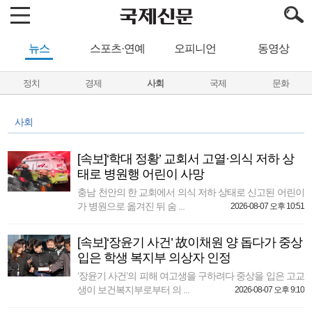
뉴스
스포츠·연예
오피니언
동영상
정치
경제
사회
국제
문화
사회
[속보]‘학대 정황’ 교회서 고열·의식 저하 상
태로 병원행 어린이 사망
충남 천안의 한 교회에서 의식 저하 상태로 신고된 어린이
가 병원으로 옮겨진 뒤 숨 ...
2026-08-07 오후 10:51
[속보]‘장윤기 사건’ 故이채원 양 돕다가 중상
입은 학생 복지부 의상자 인정
‘장윤기 사건’의 피해 여고생을 구하려다 중상을 입은 고교
생이 보건복지부로부터 의 ...
2026-08-07 오후 9:10