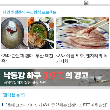
음]
시인 최원준의 부산탐식 프로젝트
<84> 관문과 환대, 부산 역전
<83> 여름 제주, 벤자리와 독
음식
가시치
[많이 본 뉴스]
1
"올해 코스피 사이드카 43회 중 25회는 삼전닉스 ETF 이후 발생"