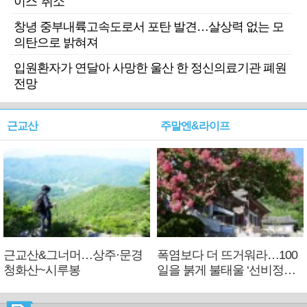
이스' 취소
창녕 중부내륙고속도로서 포탄 발견…살상력 없는 모
의탄으로 밝혀져
입원환자가 연달아 사망한 울산 한 정신의료기관 폐원
전망
근교산
주말엔&라이프
근교산&그너머…상주·문경
폭염보다 더 뜨거워라…100
청화산~시루봉
일을 붉게 불태울 ‘선비정신’
피었네