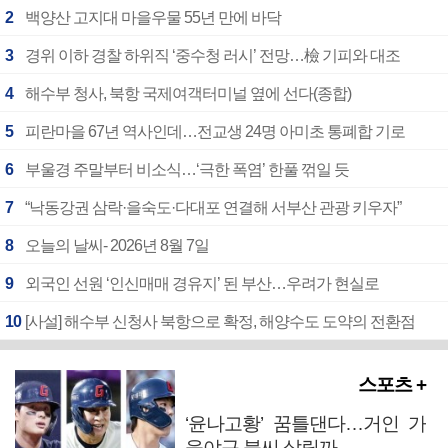
2
백양산 고지대 마을우물 55년 만에 바닥
3
경위 이하 경찰 하위직 ‘중수청 러시’ 전망…檢 기피와 대조
4
해수부 청사, 북항 국제여객터미널 옆에 선다(종합)
5
피란마을 67년 역사인데…전교생 24명 아미초 통폐합 기로
6
부울경 주말부터 비소식…‘극한 폭염’ 한풀 꺾일 듯
7
“낙동강권 삼락·을숙도·다대포 연결해 서부산 관광 키우자”
8
오늘의 날씨- 2026년 8월 7일
9
외국인 선원 ‘인신매매 경유지’ 된 부산…우려가 현실로
10
[사설] 해수부 신청사 북항으로 확정, 해양수도 도약의 전환점
스포츠 +
‘윤나고황’ 꿈틀댄다…거인 가
을야구 불씨 살릴까