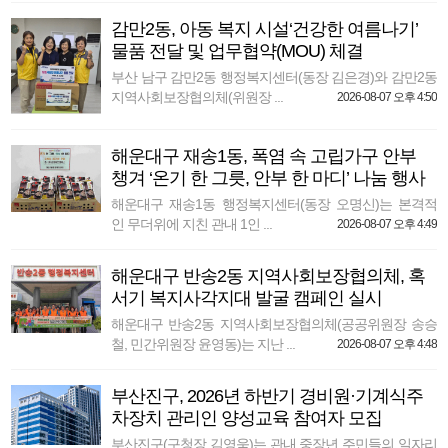
감만2동, 아동 복지 시설‘건강한 여름나기’
물품 전달 및 업무협약(MOU) 체결
부산 남구 감만2동 행정복지센터(동장 김은경)와 감만2동
지역사회보장협의체(위원장 ...
2026-08-07 오후 4:50
해운대구 재송1동, 폭염 속 고립가구 안부
챙겨 ‘온기 한 그릇, 안부 한 마디’ 나눔 행사
해운대구 재송1동 행정복지센터(동장 오명신)는 본격적
인 무더위에 지친 관내 1인 ...
2026-08-07 오후 4:49
해운대구 반송2동 지역사회보장협의체, 혹
서기 복지사각지대 발굴 캠페인 실시
해운대구 반송2동 지역사회보장협의체(공공위원장 송승
철, 민간위원장 윤영동)는 지난 ...
2026-08-07 오후 4:48
부산진구, 2026년 하반기 경비원·기계식주
차장치 관리인 양성교육 참여자 모집
부산진구(구청장 김영욱)는 관내 중장년 주민들의 일자리