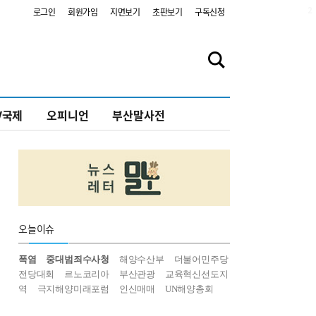
2
로그인
회원가입
지면보기
초판보기
구독신청
V국제
오피니언
부산말사전
오늘
이슈
폭염
중대범죄수사청
해양수산부
더불어민주당
전당대회
르노코리아
부산관광
교육혁신선도지
역
극지해양미래포럼
인신매매
UN해양총회