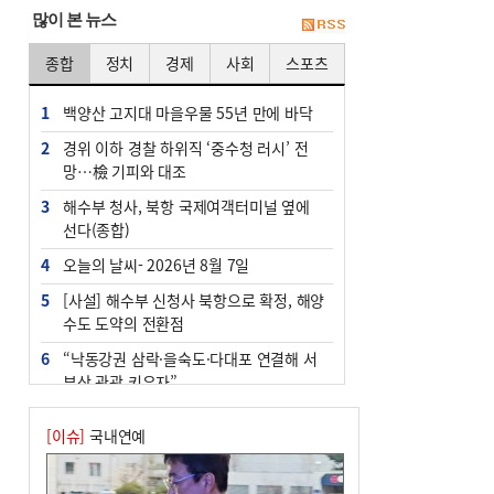
많이 본 뉴스
종합
정치
경제
사회
스포츠
1
백양산 고지대 마을우물 55년 만에 바닥
2
경위 이하 경찰 하위직 ‘중수청 러시’ 전
망…檢 기피와 대조
3
해수부 청사, 북항 국제여객터미널 옆에
선다(종합)
4
오늘의 날씨- 2026년 8월 7일
5
[사설] 해수부 신청사 북항으로 확정, 해양
수도 도약의 전환점
6
“낙동강권 삼락·을숙도·다대포 연결해 서
부산 관광 키우자”
7
부울경 주말부터 비소식…‘극한 폭염’ 한
[이슈]
국내연예
풀 꺾일 듯
8
피란마을 67년 역사인데…전교생 24명 아