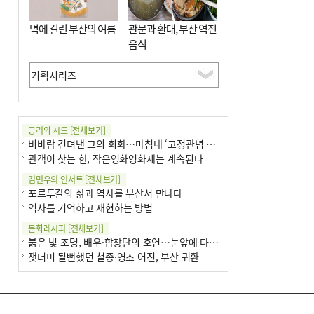
벽에 걸린 부산의 여름
관문과 환대, 부산 역전
음식
궁리와 시도
[전체보기]
비바람 견뎌낸 그의 회화…마침내 ‘고정관념 감옥’서 해방
관객이 찾는 한, 작은영화영화제는 계속된다
김민우의 인서트
[전체보기]
포르투갈의 삶과 역사를 부산서 만나다
역사를 기억하고 재현하는 방법
문화레시피
[전체보기]
붉은 빛 조명, 배우·합창단의 호연…눈앞에 다가온 부산오페라하우스
잿더미 될뻔했던 철종·영조 어진, 부산 귀환
박현주의 신간돋보기
[전체보기]
현실의 고통, 은유의 詩로 담다 外
달구비·여우비…다양한 비 이름 外