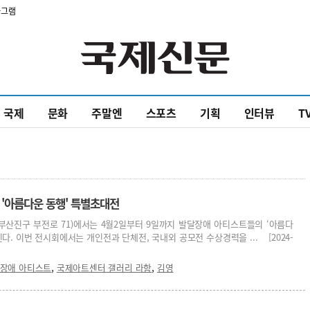
타그램
국제
문화
주말엔
스포츠
기획
인터뷰
T
'아름다운 동행' 특별초대전
부산진구 부전로 71)에서는 4월2일부터 9일까지 발달장애 아티스트들의 ‘아름다
다. 이번 전시회에서는 개인전과 단체전, 국내외 공모전 수상경력을 ... [2024-
,
,
장애 아티스트
국제아트센터 갤러리 라함
김영