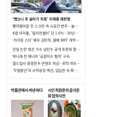
미초 통폐합 기로
9
외국인 선원 ‘인신매매 경유지’ 된 부산…
우려가 현실로
‘뺑소니 후 술타기 의혹’ 이재룡 재판행
10
수사독점 책임 커진 경찰, 방치사건 해결
빨려들어갈 듯 스크린 속 시공간 변주…놀란의 메시지는 ‘전쟁 속죄’
부랴부랴 속도전
K팝 아이돌, '밀리언셀러' 단 1.6%…30년간 등장 1182개팀 전수조사
‘라이징 스타’ 배우 김민하, 올해 BIFF 개막식 사회자 확정
친일 논란 빚은 가수 남인수 공개 토론회 열린다.
박나래 전 매니저 ‘공갈미수 혐의’ 구속
월드컵서 증명한 K-콘텐츠 위상…BTS 하프타임쇼·정호연 트로피 세리머니
‘무법중년’의 사적응징 액션, 답답한 속 확 뚫어주네
박물관에서 꺼낸 바다
시인 최원준의 음식문
화 잡학사전