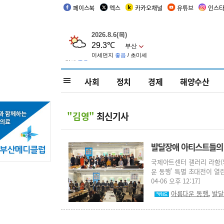
페이스북
엑스
카카오채널
유튜브
인스
사회
정치
경제
해양수산
"김영"
최신기사
발달장애 아티스트들의 
국제아트센터 갤러리 라함(
운 동행’ 특별 초대전이 열린
04-06 오후 12:17]
,
아름다운 동행
발달