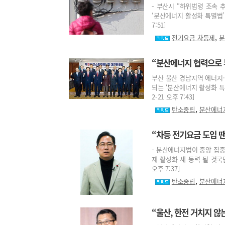
- 부산시 “하위법령 조속 
‘분산에너지 활성화 특별법’(
7:51]
,
전기요금 차등제
분
“분산에너지 협력으로 
부산 울산 경남지역 에너지
되는 ‘분산에너지 활성화 특별
2-21 오후 7:43]
,
탄소중립
분산에너
“차등 전기요금 도입 
- 분산에너지법이 중앙 집중
제 활성화 새 동력 될 것국민
오후 7:37]
,
탄소중립
분산에너
“울산, 한전 거치지 않