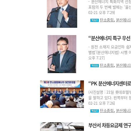
- 분산에너지 특화지역 선
포럼의 두 번째 발제는 ‘울산
02-21 오후 7:29]
,
탄소중립
분산에너
“분산에너지 특구 우선
- 원전 소재지 요금인하 쉽
별법’(분산에너지법) 시행 이
오후 7:27]
,
탄소중립
분산에너
“PK 분산에너지센터로
(사진설명 : 21일 롯데호
을 말하고 있다. 왼쪽부터 
02-21 오후 7:26]
,
탄소중립
분산에너
부산서 차등요금제 연구