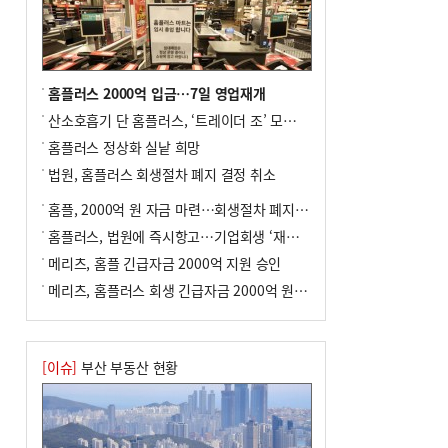
8
통영시민 추석 전 35만 원 받는다
9
부산 철강공장 50대 노동자 추락사
10
국힘 부산시당, ‘정이한 조력’ 시의원 윤리
홈플러스 2000억 입금…7일 영업재개
위에…‘한동훈 지지’도 신고접수
산소호흡기 단 홈플러스, ‘트레이더 조’ 모델로 살아날까
홈플러스 정상화 실낱 희망
법원, 홈플러스 회생절차 폐지 결정 취소
홈플, 2000억 원 자금 마련…회생절차 폐지에 즉시항고(종합)
홈플러스, 법원에 즉시항고…기업회생 ‘재도전’
메리츠, 홈플 긴급자금 2000억 지원 승인
메리츠, 홈플러스 회생 긴급자금 2000억 원 지원 승인
[이슈]
부산 부동산 현황