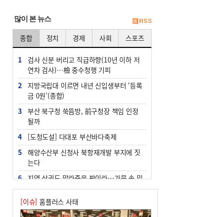
많이 본 뉴스
종합
정치
경제
사회
스포츠
1
검사 신분 버리고 직급하향(10년 이하 저
연차 검사)…檢 중수청행 기피
2
지방국립대 이르면 내년 신입생부터 ‘등록
금 0원’(종합)
3
부산 북구청 쑥뜸방, 前구청장 책임 인정
될까
4
[도청도설] 다대포 부산바다축제
5
해양수산부 신청사 북항재개발 부지에 짓
는다
6
지역 상권도 말라죽을 판이라…가뭄 속 밀
양물축제 강행 논란
[이슈]
홈플러스 사태
7
법원, 단차 논란 북항 복합환승센터 공사
중지 관련 현장검증