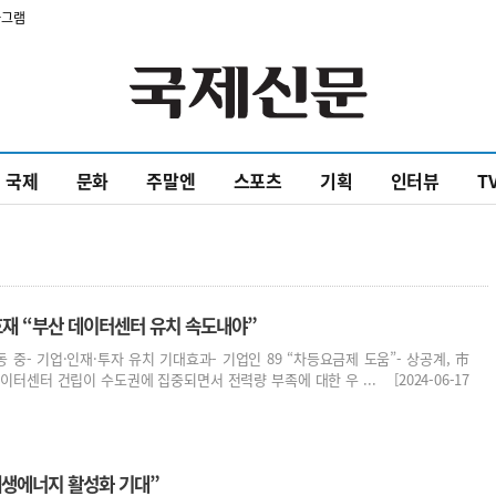
타그램
국제
문화
주말엔
스포츠
기획
인터뷰
T
재 “부산 데이터센터 유치 속도내야”
 중- 기업·인재·투자 유치 기대효과- 기업인 89 “차등요금제 도움”- 상공계, 市
터센터 건립이 수도권에 집중되면서 전력량 부족에 대한 우 ... [2024-06-17
재생에너지 활성화 기대”