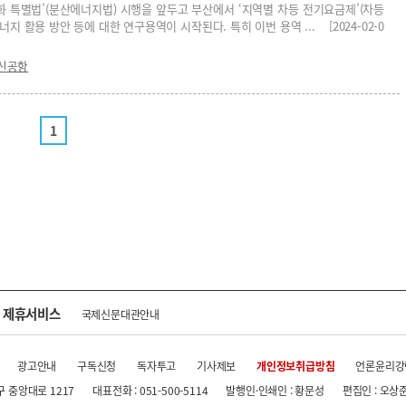
화 특별법’(분산에너지법) 시행을 앞두고 부산에서 ‘지역별 차등 전기요금제’(차등
지 활용 방안 등에 대한 연구용역이 시작된다. 특히 이번 용역 ... [2024-02-0
신공항
1
제휴서비스
국제신문대관안내
광고안내
구독신청
독자투고
기사제보
개인정보취급방침
언론윤리강
구 중앙대로 1217
대표전화 : 051-500-5114
발행인·인쇄인 : 황문성
편집인 : 오상