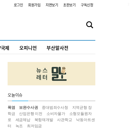
2
로그인
회원가입
지면보기
초판보기
구독신청
V국제
오피니언
부산말사전
오늘
이슈
폭염
보완수사권
중대범죄수사청
지역균형 장
학금
산업은행 이전
소비자물가
소형모듈원자
로
세금체납
북항재개발
사관학교
낙동아트센
터
녹조
최저임금