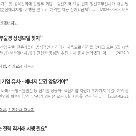
추가”- 첫 공식건의에 산업부 화답 - 원전지역 요금 인하 청신호부산시가 다음 달
분산에너지법) 시행을 앞두고 ‘지역별 차등 전기요금제’( ... [2024-05-08 오후
산에너지법
부울경 상생모델 찾자”
·산업 관련 전문가들이 공식적인 자리에서 처음으로 머리를 맞대고 오는 6월 시행
법’(분산에너지법)과 관련한 동남권 추진 과제 등을 논의했다. 이 ... [2024-0
,
지법
전기요금 차등제
땐 기업 유치…에너지 분권 앞당겨야”
 타파- 소형모듈원전 등 신기술 상용화- 혁신기업 지원해 부가가치 유발- 지역 경
의힘 박수영(부산 남구갑) 의원은 오는 6월 시행을 앞둔 ‘분 ... [2024-02-21
,
지법
전기요금 차등제
는 전력 직거래 시행 필요”