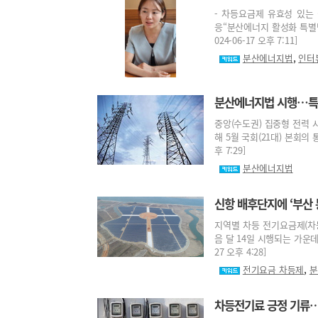
- 차등요금제 유효성 있는
응“분산에너지 활성화 특별법
024-06-17 오후 7:11]
,
분산에너지법
인터
분산에너지법 시행…특화
중앙(수도권) 집중형 전력 
해 5월 국회(21대) 본회의 
후 7:29]
분산에너지법
신항 배후단지에 ‘부산
지역별 차등 전기요금제(차
음 달 14일 시행되는 가운데
27 오후 4:28]
,
전기요금 차등제
분
차등전기료 긍정 기류…