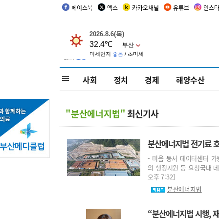
페이스북
엑스
카카오채널
유튜브
인스
사회
정치
경제
해양수산
"분산에너지법"
최신기사
분산에너지법 전기료 호
- 미음 등서 데이터센터 가동
의 행정지원 등 요청국내 데이
오후 7:32]
분산에너지법
“분산에너지법 시행, 