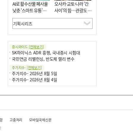
AI로 활수산물 폐사율
오사카·교토·나라 ‘간
낮춘 ‘스마트 유통’…
사이’의 힘…관광도 뭉
사막·산악지대 수출
쳐야 흥한다
도전
증시와이드
[전체보기]
SK하이닉스 ADR 흥행, 국내증시 시험대
국민연금 리밸런싱, 반도체 랠리 변수
주가지수-
[전체보기]
주가지수- 2026년 8월 5일
주가지수- 2026년 8월 4일
령
고충처리
모바일국제신문
준