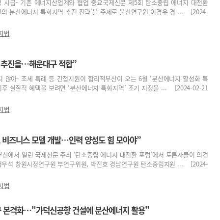
정 시급- 기존 에너지산업계와 협업 중요국제신문 제5회 탄소중립 에너지 대전환
의 분산에너지 특화지역 추진 전략’을 주제로 울산연구원 이경우 경 ... [2024-
지법
 추진을…해운대구 적합”
지 않아- 조세 특례 등 간접지원이 합리적부산이 오는 6월 ‘분산에너지 활성화 특
후 실질적 혜택을 보려면 ‘분산에너지 특화지역’ 조기 지정을 ... [2024-02-21
지법
 비즈니스 모델 개발…인력 양성도 힘 모아야”
텔부산에서 열린 국제신문 주최 ‘탄소중립 에너지 대전환 포럼’에서 토론자들이 의견
정우석 창원시정연구원 부연구위원, 박진호 경남연구원 탄소중립지원 ... [2024-
지법
 본격화…"가덕신공항 건설에 분산에너지 활용"