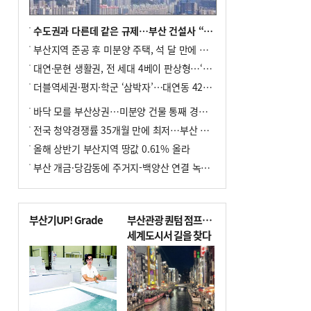
수도권과 다른데 같은 규제…부산 건설사 “쓰러지기 직전”
부산지역 준공 후 미분양 주택, 석 달 만에 다시 3000가구 넘어서
대연·문현 생활권, 전 세대 4베이 판상형…‘더샵 트리센트’ 내달 분양
더블역세권·평지·학군 ‘삼박자’…대연동 42층 브랜드 단지
바닥 모를 부산상권…미분양 건물 통째 경매도
전국 청약경쟁률 35개월 만에 최저…부산 미분양 ‘적체’ 심화
올해 상반기 부산지역 땅값 0.61% 올라
부산 개금·당감동에 주거지-백양산 연결 녹지 조성
부산기UP! Grade
부산관광 퀀텀 점프…
세계도시서 길을 찾다