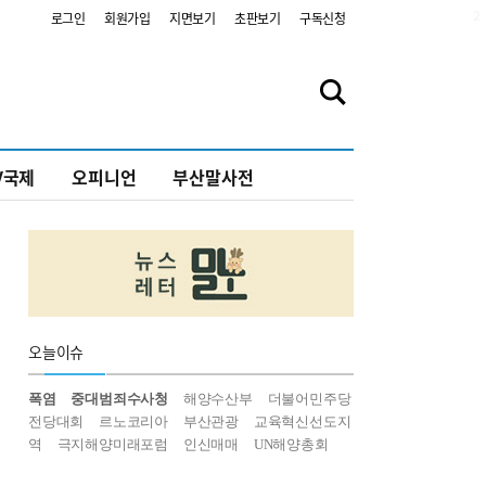
2
로그인
회원가입
지면보기
초판보기
구독신청
V국제
오피니언
부산말사전
오늘
이슈
폭염
중대범죄수사청
해양수산부
더불어민주당
전당대회
르노코리아
부산관광
교육혁신선도지
역
극지해양미래포럼
인신매매
UN해양총회