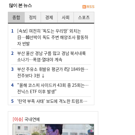
많이 본 뉴스
종합
정치
경제
사회
스포츠
1
[속보] 여전히 ‘독도는 우리땅’ 외치는
日…韓선박이 독도 주변 해양조사 활동하
자 반발
2
부산 울산 경남 구름 많고 경남 북서내륙
소나기…폭염·열대야 계속
3
부산 주유소 휘발유 평균가 ℓ당 1849원…
전주보다 3원 ↓
4
"올해 코스피 사이드카 43회 중 25회는 삼
전닉스 ETF 이후 발생"
5
‘탄약 부족 사태’ 보도에 격노한 트럼프…
군사기밀 유출자 색출 지시
6
[속보] ‘심판 성접대’ 논란 축구협회 공식
[이슈]
국내연예
사과…“현재는 부적절 행위 없어”
7
부산 앞바다에 기름 425ℓ 유출한 러시아