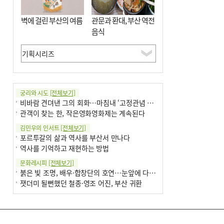
벽에 걸린 부산의 여름
관문과 환대, 부산 역전
음식
궁리와 시도
[전체보기]
비바람 견뎌낸 그의 회화…마침내 ‘고정관념 감옥’서 해방
관객이 찾는 한, 작은영화영화제는 계속된다
김민우의 인서트
[전체보기]
포르투갈의 삶과 역사를 부산서 만나다
역사를 기억하고 재현하는 방법
문화레시피
[전체보기]
붉은 빛 조명, 배우·합창단의 호연…눈앞에 다가온 부산오페라하우스
잿더미 될뻔했던 철종·영조 어진, 부산 귀환
박현주의 신간돋보기
[전체보기]
현실의 고통, 은유의 詩로 담다 外
달구비·여우비…다양한 비 이름 外