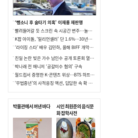
화물선 적발
8
서울 중랑구서 흉기 난동…60대 남성 2명
사망
‘뺑소니 후 술타기 의혹’ 이재룡 재판행
9
입추 지났지만 푹푹 찐다…온열질환자 10
빨려들어갈 듯 스크린 속 시공간 변주…놀란의 메시지는 ‘전쟁 속죄’
년 만에 3배
K팝 아이돌, '밀리언셀러' 단 1.6%…30년간 등장 1182개팀 전수조사
10
[2026 부산청소년극지체험탐험대 현장르
‘라이징 스타’ 배우 김민하, 올해 BIFF 개막식 사회자 확정
포] 2회 : 하늘에서 만난 얼음의 나라
친일 논란 빚은 가수 남인수 공개 토론회 열린다.
박나래 전 매니저 ‘공갈미수 혐의’ 구속
월드컵서 증명한 K-콘텐츠 위상…BTS 하프타임쇼·정호연 트로피 세리머니
‘무법중년’의 사적응징 액션, 답답한 속 확 뚫어주네
박물관에서 꺼낸 바다
시인 최원준의 음식문
화 잡학사전