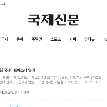
타그램
국제
문화
주말엔
스포츠
기획
인터뷰
T
회 국제아트페스타 열려
‘제1회 국제아트페스타’가 오는 4월 21일부터 5월 9일까지, 부산 서면 롯데호텔
 갤러리 라함에서 열린다. 이번 행사는 예술을 매개로 한 ... [2025-04-23
,
아트페스타
갤러리라함