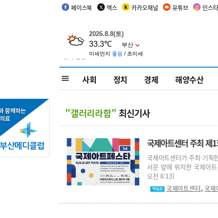
페이스북
엑스
카카오채널
유튜브
인스
사회
정치
경제
해양수산
"갤러리라함"
최신기사
국제아트센터 주최 제1
국제아트센터가 주최·기획한 
서문 앞에 위치한 국제아트센터
오전 8:13]
,
국제아트센터
국제