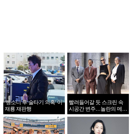
‘뺑소니 후 술타기 의혹’ 이
빨려들어갈 듯 스크린 속
재룡 재판행
시공간 변주…놀란의 메시
지는 ‘전쟁 속죄’