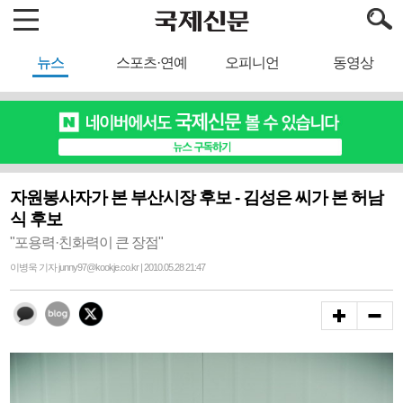
뉴스
스포츠·연예
오피니언
동영상
자원봉사자가 본 부산시장 후보 - 김성은 씨가 본 허남
식 후보
"포용력·친화력이 큰 장점"
이병욱 기자 junny97@kookje.co.kr | 2010.05.28 21:47