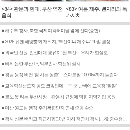
<84> 관문과 환대, 부산 역전
<83> 여름 제주, 벤자리와 독
음식
가시치
■ 해수부 청사, 북항 국제여객터미널 옆에 선다(종합)
■ 2028 유엔 해양총회 개최지, ‘부산이냐 제주냐’ 10일 결정
■ 외국인 선원 ‘인신매매 경유지’ 된 부산…우려가 현실로
■ 비위 논란 부산TP, 외부인사 혁신위 설치
■ 경남 농정 비전 ‘잘 사는 농촌’…스마트팜 1000㏊까지 늘린다
■ 교육혁신선도지 공모 코앞인데…구·군 난색에 교육청 ‘쩔쩔’
■ 르노 못 타는 부산시장…관용차 규정에 막힌 지역기업 응원
■ 마산 원도심 행정·주거복합단지 연내 준공 수순
■ 검사 신분 버리고 직급하향(10년 이하 저연차 검사)…檢 중수청행 기피