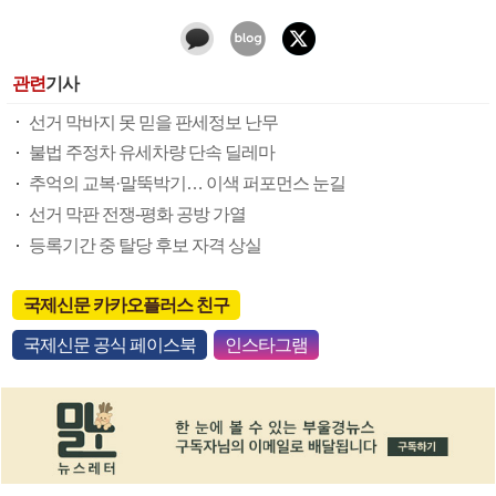
관련
기사
선거 막바지 못 믿을 판세정보 난무
불법 주정차 유세차량 단속 딜레마
추억의 교복·말뚝박기… 이색 퍼포먼스 눈길
선거 막판 전쟁-평화 공방 가열
등록기간 중 탈당 후보 자격 상실
국제신문 카카오플러스 친구
국제신문 공식 페이스북
인스타그램