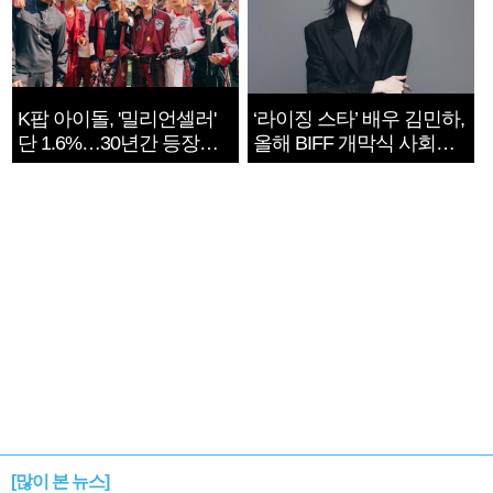
K팝 아이돌, '밀리언셀러'
‘라이징 스타’ 배우 김민하,
단 1.6%…30년간 등장
올해 BIFF 개막식 사회자
1182개팀 전수조사
확정
[많이 본 뉴스]