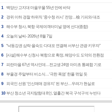
1
백양산 고지대 마을우물 55년 만에 바닥
2
경위 이하 경찰 하위직 ‘중수청 러시’ 전망…檢 기피와 대조
3
해수부 청사, 북항 국제여객터미널 옆에 선다(종합)
4
오늘의 날씨- 2026년 8월 7일
5
“낙동강권 삼락·을숙도·다대포 연결해 서부산 관광 키우자”
6
[사설] 해수부 신청사 북항으로 확정, 해양수도 도약의 전환점
7
피란마을 67년 역사인데…전교생 24명 아미초 통폐합 기로
8
부울경 주말부터 비소식…‘극한 폭염’ 한풀 꺾일 듯
9
외국인 선원 ‘인신매매 경유지’ 된 부산…우려가 현실로
10
부산 청소년 극지탐험대 8인, 열흘간 북극 구석구석 누빈다