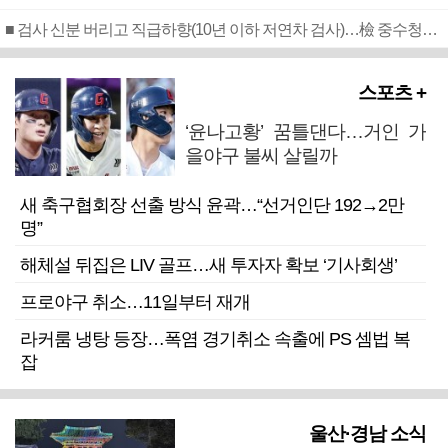
■ 검사 신분 버리고 직급하향(10년 이하 저연차 검사)…檢 중수청행 기피
스포츠 +
‘윤나고황’ 꿈틀댄다…거인 가
을야구 불씨 살릴까
새 축구협회장 선출 방식 윤곽…“선거인단 192→2만
명”
해체설 뒤집은 LIV 골프…새 투자자 확보 ‘기사회생’
프로야구 취소…11일부터 재개
라커룸 냉탕 등장…폭염 경기취소 속출에 PS 셈법 복
잡
울산·경남 소식