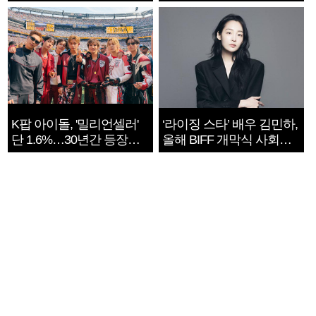
지는 ‘전쟁 속죄’
K팝 아이돌, '밀리언셀러'
‘라이징 스타’ 배우 김민하,
단 1.6%…30년간 등장
올해 BIFF 개막식 사회자
1182개팀 전수조사
확정