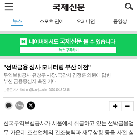
뉴스
스포츠·연예
오피니언
동영상
"선박금융 심사·모니터링 부산 이전"
무역보험공사 유창무 사장, 국감서 김정훈 의원에 답변
부산 금융중심지 촉진 기대
손균근 기자 kkshon@kookje.co.kr | 2010.10.18 22:18
한국무역보험공사가 서울에서 취급하고 있는 선박금융업
무 가운데 조선업체의 건조능력과 재무상황 등을 사전 심