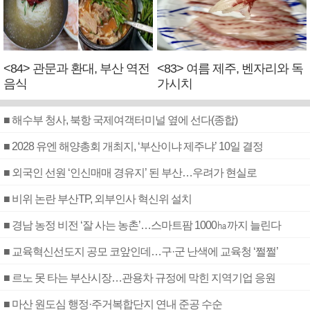
<84> 관문과 환대, 부산 역전
<83> 여름 제주, 벤자리와 독
음식
가시치
■ 해수부 청사, 북항 국제여객터미널 옆에 선다(종합)
■ 2028 유엔 해양총회 개최지, ‘부산이냐 제주냐’ 10일 결정
■ 외국인 선원 ‘인신매매 경유지’ 된 부산…우려가 현실로
■ 비위 논란 부산TP, 외부인사 혁신위 설치
■ 경남 농정 비전 ‘잘 사는 농촌’…스마트팜 1000㏊까지 늘린다
■ 교육혁신선도지 공모 코앞인데…구·군 난색에 교육청 ‘쩔쩔’
■ 르노 못 타는 부산시장…관용차 규정에 막힌 지역기업 응원
■ 마산 원도심 행정·주거복합단지 연내 준공 수순