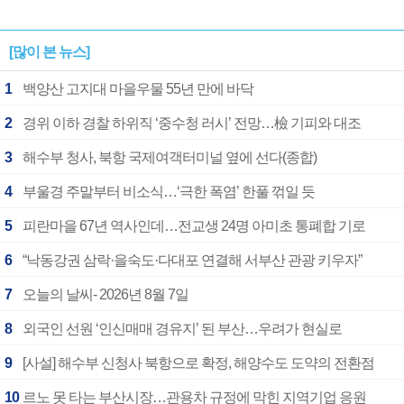
[많이 본 뉴스]
1
백양산 고지대 마을우물 55년 만에 바닥
2
경위 이하 경찰 하위직 ‘중수청 러시’ 전망…檢 기피와 대조
3
해수부 청사, 북항 국제여객터미널 옆에 선다(종합)
4
부울경 주말부터 비소식…‘극한 폭염’ 한풀 꺾일 듯
5
피란마을 67년 역사인데…전교생 24명 아미초 통폐합 기로
6
“낙동강권 삼락·을숙도·다대포 연결해 서부산 관광 키우자”
7
오늘의 날씨- 2026년 8월 7일
8
외국인 선원 ‘인신매매 경유지’ 된 부산…우려가 현실로
9
[사설] 해수부 신청사 북항으로 확정, 해양수도 도약의 전환점
10
르노 못 타는 부산시장…관용차 규정에 막힌 지역기업 응원