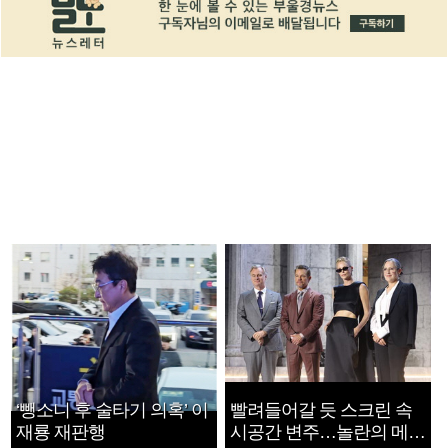
‘뺑소니 후 술타기 의혹’ 이
빨려들어갈 듯 스크린 속
재룡 재판행
시공간 변주…놀란의 메시