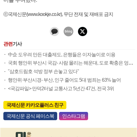
ⓒ국제신문(www.kookje.co.kr), 무단 전재 및 재배포 금지
관련
기사
中企 도우려 만든 대출제도, 은행들은 이자놀이로 이용
국회 행안위 부산시 국감- 사람 몰리는 해운대, 도로 확충은 엉금엉금
"삼호드림호 석방 정부 손놓고 있다"
행안위·부산시경- 부산, 인구 줄어도 5대 범죄는 63% 늘어
<국감파일> 만덕2터널 교통사고 5년간 47건, 전국 3위
국제신문 카카오플러스 친구
국제신문 공식 페이스북
인스타그램