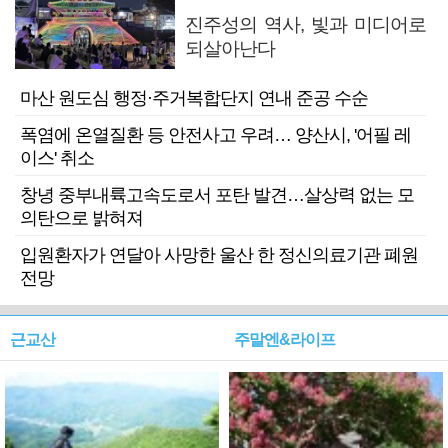
진주성의 역사, 빛과 미디어로
되살아난다
마산 원도심 행정·주거복합단지 연내 준공 수순
폭염에 온열질환 등 안전사고 우려… 양산시, '어필 레
이스' 취소
창녕 중부내륙고속도로서 포탄 발견…살상력 없는 모
의탄으로 밝혀져
입원환자가 연달아 사망한 울산 한 정신의료기관 폐원
전망
근교산
주말엔&라이프