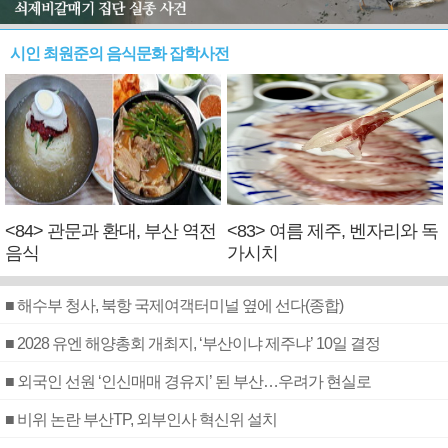
시인 최원준의 음식문화 잡학사전
<84> 관문과 환대, 부산 역전
<83> 여름 제주, 벤자리와 독
음식
가시치
■ 해수부 청사, 북항 국제여객터미널 옆에 선다(종합)
■ 2028 유엔 해양총회 개최지, ‘부산이냐 제주냐’ 10일 결정
■ 외국인 선원 ‘인신매매 경유지’ 된 부산…우려가 현실로
■ 비위 논란 부산TP, 외부인사 혁신위 설치