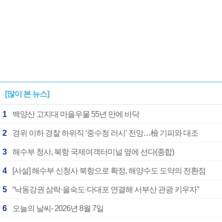
[많이 본 뉴스]
1
백양산 고지대 마을우물 55년 만에 바닥
2
경위 이하 경찰 하위직 ‘중수청 러시’ 전망…檢 기피와 대조
3
해수부 청사, 북항 국제여객터미널 옆에 선다(종합)
4
[사설] 해수부 신청사 북항으로 확정, 해양수도 도약의 전환점
5
“낙동강권 삼락·을숙도·다대포 연결해 서부산 관광 키우자”
6
오늘의 날씨- 2026년 8월 7일