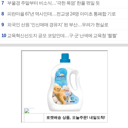
7
부울경 주말부터 비소식…‘극한 폭염’ 한풀 꺾일 듯
8
피란마을 67년 역사인데…전교생 24명 아미초 통폐합 기로
9
외국인 선원 ‘인신매매 경유지’ 된 부산…우려가 현실로
10
교육혁신선도지 공모 코앞인데…구·군 난색에 교육청 ‘쩔쩔’