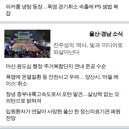
라커룸 냉탕 등장…폭염 경기취소 속출에 PS 셈법 복
잡
울산·경남 소식
진주성의 역사, 빛과 미디어로
되살아난다
마산 원도심 행정·주거복합단지 연내 준공 수순
폭염에 온열질환 등 안전사고 우려… 양산시, '어필 레
이스' 취소
창녕 중부내륙고속도로서 포탄 발견…살상력 없는 모
의탄으로 밝혀져
입원환자가 연달아 사망한 울산 한 정신의료기관 폐원
전망