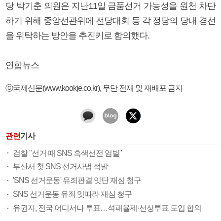
당 박기춘 의원은 지난11일 금품선거 가능성을 원천 차단
하기 위해 중앙선관위에 전당대회 등 각 정당의 당내 경선
을 위탁하는 방안을 추진키로 합의했다.
연합뉴스
ⓒ국제신문(www.kookje.co.kr), 무단 전재 및 재배포 금지
관련
기사
검찰 "선거 때 SNS 흑색선전 엄벌"
부산서 첫 SNS 선거사범 적발
'SNS 선거운동' 유죄판결 잇단 재심 청구
SNS 선거운동 유죄 잇따라 재심 청구
유권자, 전국 어디서나 투표…석패율제·선상투표 도입 합의