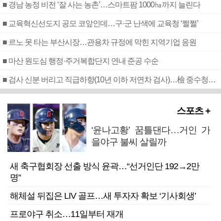
■ 경남 농정 비전 ‘잘 사는 농촌’…스마트팜 1000㏊까지 늘린다
■ 교육혁신선도지 공모 코앞인데…구·군 난색에 교육청 ‘쩔쩔’
■ 르노 못 타는 부산시장…관용차 규정에 막힌 지역기업 응원
■ 마산 원도심 행정·주거복합단지 연내 준공 수순
■ 검사 신분 버리고 직급하향(10년 이하 저연차 검사)…檢 중수청행 기피
스포츠 +
‘윤나고황’ 꿈틀댄다…거인 가
을야구 불씨 살릴까
새 축구협회장 선출 방식 윤곽…“선거인단 192→2만
명”
해체설 뒤집은 LIV 골프…새 투자자 확보 ‘기사회생’
프로야구 취소…11일부터 재개