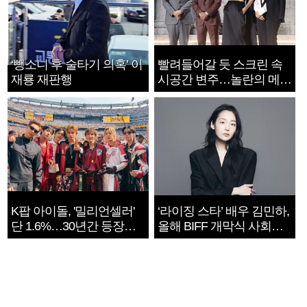
‘뺑소니 후 술타기 의혹’ 이
빨려들어갈 듯 스크린 속
재룡 재판행
시공간 변주…놀란의 메시
지는 ‘전쟁 속죄’
K팝 아이돌, '밀리언셀러'
‘라이징 스타’ 배우 김민하,
단 1.6%…30년간 등장
올해 BIFF 개막식 사회자
1182개팀 전수조사
확정