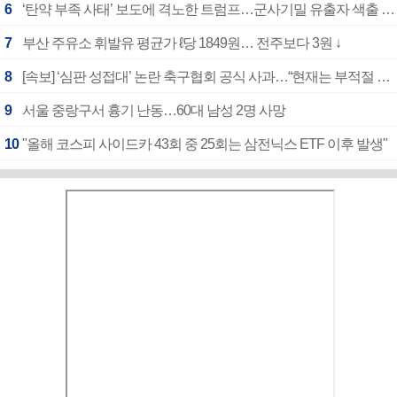
6
‘탄약 부족 사태’ 보도에 격노한 트럼프…군사기밀 유출자 색출 지시
7
부산 주유소 휘발유 평균가 ℓ당 1849원… 전주보다 3원 ↓
8
[속보] ‘심판 성접대’ 논란 축구협회 공식 사과…“현재는 부적절 행위 없어”
9
서울 중랑구서 흉기 난동…60대 남성 2명 사망
10
"올해 코스피 사이드카 43회 중 25회는 삼전닉스 ETF 이후 발생"