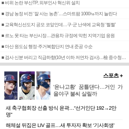
■ 비위 논란 부산TP, 외부인사 혁신위 설치
■ 경남 농정 비전 ‘잘 사는 농촌’…스마트팜 1000㏊까지 늘린다
■ 교육혁신선도지 공모 코앞인데…구·군 난색에 교육청 ‘쩔쩔’
■ 르노 못 타는 부산시장…관용차 규정에 막힌 지역기업 응원
■ 마산 원도심 행정·주거복합단지 연내 준공 수순
■ 검사 신분 버리고 직급하향(10년 이하 저연차 검사)…檢 중수청행 기피
스포츠 +
‘윤나고황’ 꿈틀댄다…거인 가
을야구 불씨 살릴까
새 축구협회장 선출 방식 윤곽…“선거인단 192→2만
명”
해체설 뒤집은 LIV 골프…새 투자자 확보 ‘기사회생’