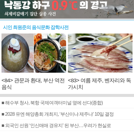
시인 최원준의 음식문화 잡학사전
<84> 관문과 환대, 부산 역전
<83> 여름 제주, 벤자리와 독
음식
가시치
■ 해수부 청사, 북항 국제여객터미널 옆에 선다(종합)
■ 2028 유엔 해양총회 개최지, ‘부산이냐 제주냐’ 10일 결정
■ 외국인 선원 ‘인신매매 경유지’ 된 부산…우려가 현실로