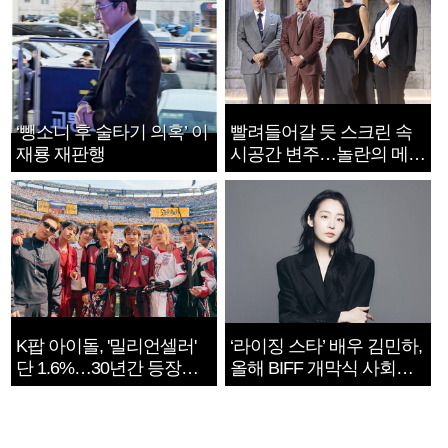
‘뺑소니 후 술타기 의혹’ 이
빨려들어갈 듯 스크린 속
재룡 재판행
시공간 변주…놀란의 메시
지는 ‘전쟁 속죄’
K팝 아이돌, '밀리언셀러'
‘라이징 스타’ 배우 김민하,
단 1.6%…30년간 등장
올해 BIFF 개막식 사회자
1182개팀 전수조사
확정