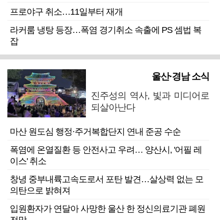
프로야구 취소…11일부터 재개
라커룸 냉탕 등장…폭염 경기취소 속출에 PS 셈법 복
잡
울산·경남 소식
진주성의 역사, 빛과 미디어로
되살아난다
마산 원도심 행정·주거복합단지 연내 준공 수순
폭염에 온열질환 등 안전사고 우려… 양산시, '어필 레
이스' 취소
창녕 중부내륙고속도로서 포탄 발견…살상력 없는 모
의탄으로 밝혀져
입원환자가 연달아 사망한 울산 한 정신의료기관 폐원