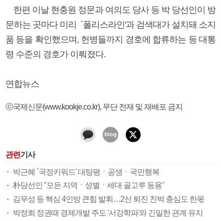
한편 이날 현충원 정문과 여의도 당사 등 박 당선인이 방
문하는 곳마다 미리 `폴리스라인'과 검색대가 설치돼 소지
품 등을 확인했으며, 헌병들까지 경호에 합류하는 등 대통
령 수준의 경호가 이뤄졌다.
연합뉴스
ⓒ국제신문(www.kookje.co.kr), 무단 전재 및 재배포 금지
관련
기사
박근혜 `국정키워드' 대탕평ㆍ공생ㆍ국민행복
朴당선인 "모든 지역ㆍ성별ㆍ세대 골고루 등용"
김무성 등 핵심 4인방 큰힘 발휘…2선 퇴진 친박 충심도 한몫
박정희 정권때 경제개발 주도 '서강학파'와 긴밀한 관계 유지