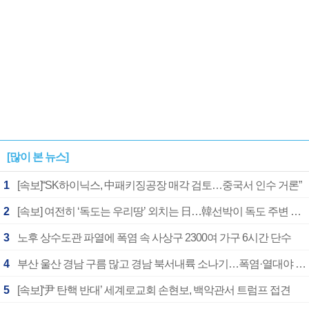
[많이 본 뉴스]
1
[속보]“SK하이닉스, 中패키징공장 매각 검토…중국서 인수 거론”
2
[속보] 여전히 ‘독도는 우리땅’ 외치는 日…韓선박이 독도 주변 해양조사 활동하자 반발
3
노후 상수도관 파열에 폭염 속 사상구 2300여 가구 6시간 단수
4
부산 울산 경남 구름 많고 경남 북서내륙 소나기…폭염·열대야 계속
5
[속보]‘尹 탄핵 반대’ 세계로교회 손현보, 백악관서 트럼프 접견