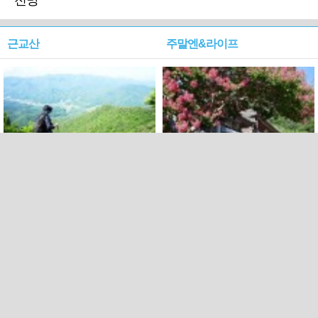
전망
근교산
주말엔&라이프
근교산&그너머…상주·문경
폭염보다 더 뜨거워라…100
청화산~시루봉
일을 붉게 불태울 ‘선비정신’
피었네
PC버전
엑스
페이스북
Copyright ⓒ 2015 All rights reserved by 국제신문