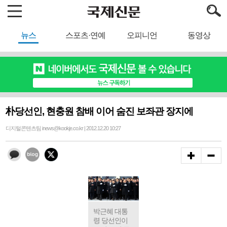
뉴스
스포츠·연예
오피니언
동영상
朴당선인, 현충원 참배 이어 숨진 보좌관 장지에
디지털콘텐츠팀 inews@kookje.co.kr | 2012.12.20 10:27
박근혜 대통
령 당선인이