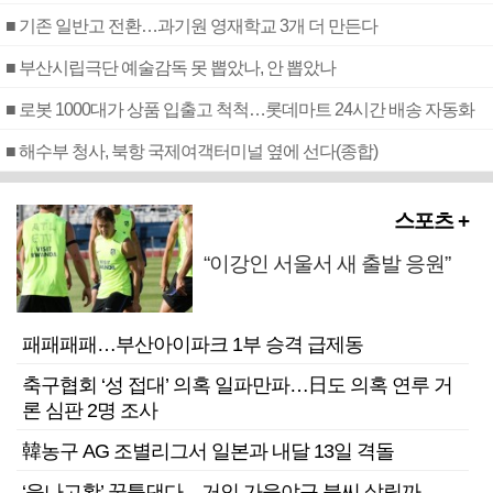
■ 기존 일반고 전환…과기원 영재학교 3개 더 만든다
■ 부산시립극단 예술감독 못 뽑았나, 안 뽑았나
■ 로봇 1000대가 상품 입출고 척척…롯데마트 24시간 배송 자동화
■ 해수부 청사, 북항 국제여객터미널 옆에 선다(종합)
스포츠 +
“이강인 서울서 새 출발 응원”
패패패패…부산아이파크 1부 승격 급제동
축구협회 ‘성 접대’ 의혹 일파만파…日도 의혹 연루 거
론 심판 2명 조사
韓농구 AG 조별리그서 일본과 내달 13일 격돌
‘윤나고황’ 꿈틀댄다…거인 가을야구 불씨 살릴까