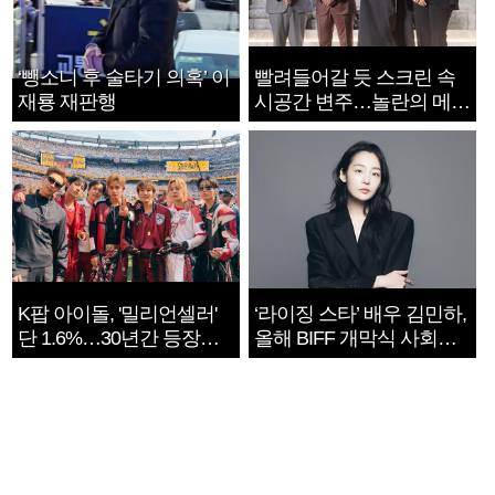
‘뺑소니 후 술타기 의혹’ 이
빨려들어갈 듯 스크린 속
재룡 재판행
시공간 변주…놀란의 메시
지는 ‘전쟁 속죄’
K팝 아이돌, '밀리언셀러'
‘라이징 스타’ 배우 김민하,
단 1.6%…30년간 등장
올해 BIFF 개막식 사회자
1182개팀 전수조사
확정