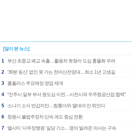
[많이 본 뉴스]
1
부산 초중교 폐교 속출…활용처 못찾아 도심 흉물화 우려
2
‘30분 등산’ 없인 못 가는 천마산전망대…최소 1년 고생길
3
홈플러스 주요매장 영업 재개
4
“진주시 일부 부서 원도심 이전…사천시와 우주항공산업 협력”
5
소나기 소식 반갑지만…찜통더위·열대야 안 꺾인다
6
창원시 불법주정차 단속 계도 중심 전환
7
엘시티 ‘사무장병원’ 일당 기소…명의 빌려준 의사는 구속