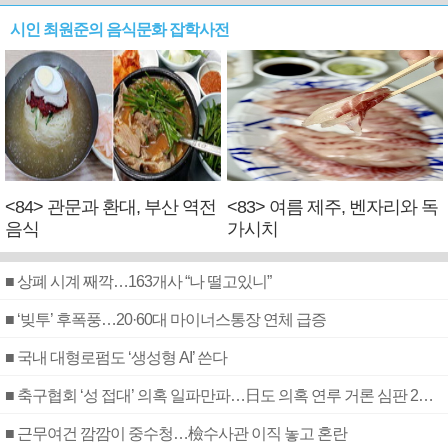
시인 최원준의 음식문화 잡학사전
<84> 관문과 환대, 부산 역전
<83> 여름 제주, 벤자리와 독
음식
가시치
■ 상폐 시계 째깍…163개사 “나 떨고있니”
■ ‘빚투’ 후폭풍…20·60대 마이너스통장 연체 급증
■ 국내 대형로펌도 ‘생성형 AI’ 쓴다
■ 축구협회 ‘성 접대’ 의혹 일파만파…日도 의혹 연루 거론 심판 2명 조사
■ 근무여건 깜깜이 중수청…檢수사관 이직 놓고 혼란