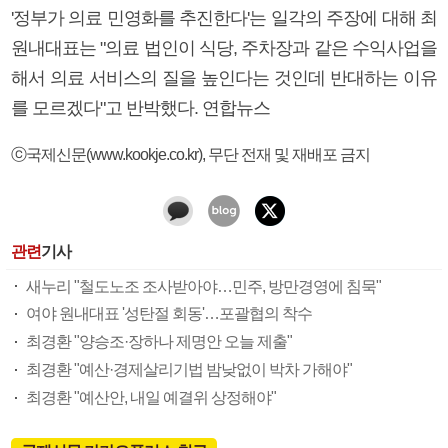
'정부가 의료 민영화를 추진한다'는 일각의 주장에 대해 최
원내대표는 "의료 법인이 식당, 주차장과 같은 수익사업을
해서 의료 서비스의 질을 높인다는 것인데 반대하는 이유
를 모르겠다"고 반박했다. 연합뉴스
ⓒ국제신문(www.kookje.co.kr), 무단 전재 및 재배포 금지
관련
기사
새누리 "철도노조 조사받아야…민주, 방만경영에 침묵"
여야 원내대표 '성탄절 회동'…포괄협의 착수
최경환 "양승조·장하나 제명안 오늘 제출"
최경환 "예산·경제살리기법 밤낮없이 박차 가해야"
최경환 "예산안, 내일 예결위 상정해야"