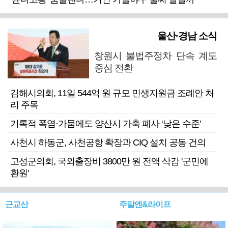
울산·경남 소식
창원시 불법주정차 단속 계도
중심 전환
김해시의회, 11일 544억 원 규모 민생지원금 조례안 처
리 주목
기록적 폭염·가뭄에도 양산시 가축 폐사 ‘낮은 수준’
사천시 하동군, 사천공항 확장과 CIQ 설치 공동 건의
고성군의회, 국외출장비 3800만 원 전액 삭감 '군민에
환원'
근교산
주말엔&라이프