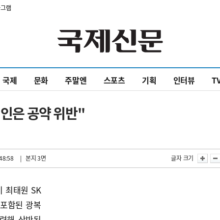
타그램
국제
문화
주말엔
스포츠
기획
인터뷰
T
제인은 공약 위반"
48:58
| 본지 3면
글자 크기
 최태원 SK
 포함된 광복
관련해 상반된