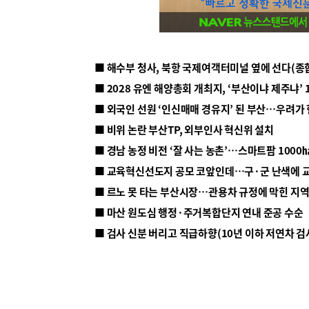
■ 해수부 청사, 북항 국제여객터미널 옆에 선다(종
■ 2028 유엔 해양총회 개최지, ‘부산이냐 제주냐’ 
■ 외국인 선원 ‘인신매매 경유지’ 된 부산…우려가
■ 비위 논란 부산TP, 외부인사 혁신위 설치
■ 르노 못 타는 부산시장…관용차 규정에 막힌 지
■ 마산 원도심 행정·주거복합단지 연내 준공 수순