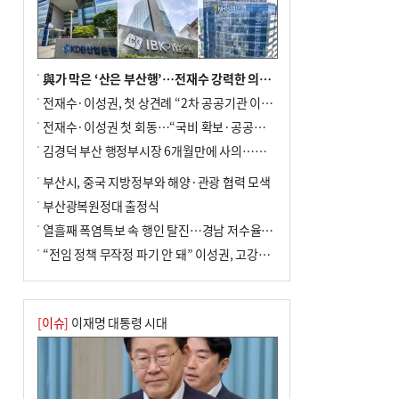
與가 막은 ‘산은 부산행’…전재수 강력한 의지 표명 없인 공염불
전재수·이성권, 첫 상견례 “2차 공공기관 이전 초당 협력”(종합)
전재수·이성권 첫 회동…“국비 확보·공공기관 이전 협력”
김경덕 부산 행정부시장 6개월만에 사의…후임 인선 촉각
부산시, 중국 지방정부와 해양·관광 협력 모색
부산광복원정대 출정식
열흘째 폭염특보 속 행인 탈진…경남 저수율 평년의 절반
“전임 정책 무작정 파기 안 돼” 이성권, 고강도 ‘전재수 견제’ 예고
[이슈]
이재명 대통령 시대