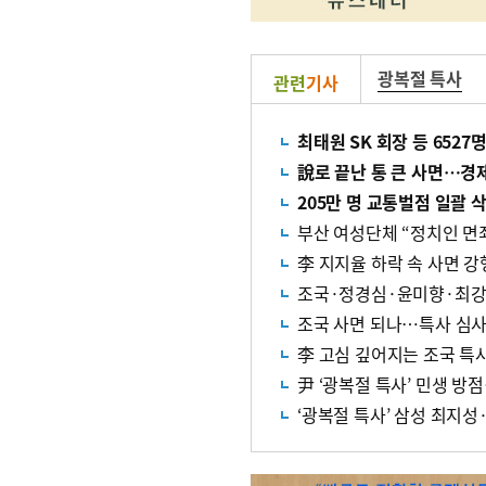
광복절 특사
관련
기사
최태원 SK 회장 등 6527
說로 끝난 통 큰 사면…경
205만 명 교통벌점 일괄 
부산 여성단체 “정치인 면
李 지지율 하락 속 사면 
조국·정경심·윤미향·최강
조국 사면 되나…특사 심사
李 고심 깊어지는 조국 특
尹 ‘광복절 특사’ 민생 
‘광복절 특사’ 삼성 최지