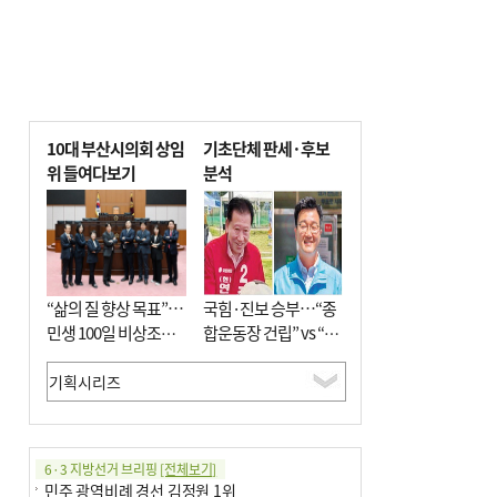
10대 부산시의회 상임
기초단체 판세·후보
위 들여다보기
분석
“삶의 질 향상 목표”…
국힘·진보 승부…“종
민생 100일 비상조치
합운동장 건립” vs “출
면밀 심사
근 공공버스 도입”
6·3 지방선거 브리핑
[전체보기]
민주 광역비례 경선 김정원 1위