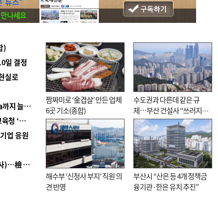
합)
10일 결정
 현실로
짬짜미로 ‘金겹살’ 만든 업체
수도권과 다른데 같은 규
■ 경남 농정 비전 ‘잘 사는 농촌’…스마트팜 1000㏊까지 늘린다
6곳 기소(종합)
제…부산 건설사 “쓰러지기
■ 교육혁신선도지 공모 코앞인데…구·군 난색에 교육청 ‘쩔쩔’
직전”
역기업 응원
■ 검사 신분 버리고 직급하향(10년 이하 저연차 검사)…檢 중수청행 기피
해수부 ‘신청사 부지’ 직원 의
부산시 “산은 등 4개 정책금
견 반영
융기관·한은 유치 추진”