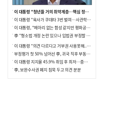
이 대통령 "청년들 거의 취약계층…핵심 정책 재편""
이 대통령 "육사가 쿠데타 3번 벌여…사관학교 통합 신속히 추진"
이 대통령, "메아리 없는 함성 같지만 평화공존책 계속해야"
李 “형소법 개정 논란 있으나 입법권 부정할 만큼은 아냐”(종합)
이 대통령 "의견 다르다고 거부권 사용못해.. 입법권 부정할 상황이라 보기 어려워"
부정평가 첫 50% 넘어선 李, 귀국 직후 부동산·증시 점검(종합)
이 대통령 지지율 45.9% 취임 후 최저…증시 폭락·연임 개헌 논란 영향
李, 보완수사권 폐지 침묵 두고 의견 분분