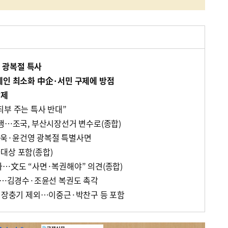
명 광복절 특사
제인 최소화 中企·서민 구제에 방점
삭제
죄부 주는 특사 반대”
강행…조국, 부산시장선거 변수로(종합)
욱·윤건영 광복절 특별사면
대상 포함(종합)
사…文도 “사면·복권해야” 의견(종합)
방점…김경수·조윤선 복권도 촉각
성·장충기 제외…이중근·박찬구 등 포함