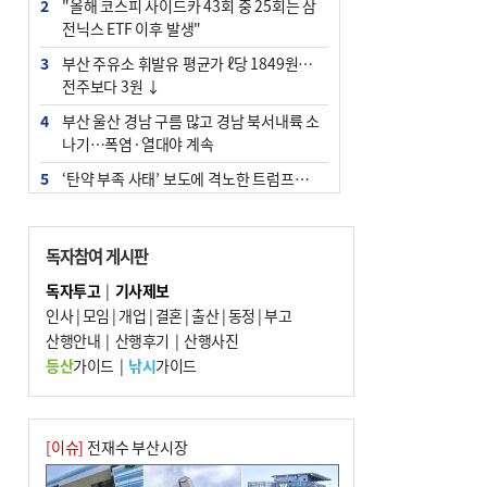
2
"올해 코스피 사이드카 43회 중 25회는 삼
전닉스 ETF 이후 발생"
3
부산 주유소 휘발유 평균가 ℓ당 1849원…
전주보다 3원 ↓
4
부산 울산 경남 구름 많고 경남 북서내륙 소
나기…폭염·열대야 계속
5
‘탄약 부족 사태’ 보도에 격노한 트럼프…
군사기밀 유출자 색출 지시
6
부산 앞바다에 기름 425ℓ 유출한 러시아 화
독자참여 게시판
물선 적발
독자투고
|
기사제보
7
[2026 부산청소년극지체험탐험대 현장르
인사
|
모임
|
개업
|
결혼
|
출산
|
동정
|
부고
포] 2회 : 하늘에서 만난 얼음의 나라
산행안내
|
산행후기
|
산행사진
8
입추 지났지만 푹푹 찐다…온열질환자 10
등산
가이드
|
낚시
가이드
년 만에 3배
9
백양산 고지대 마을우물 55년 만에 바닥
10
경위 이하 경찰 하위직 ‘중수청 러시’ 전
[이슈]
전재수 부산시장
망…檢 기피와 대조