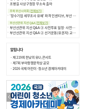
조병길 사상구청장 무소속 출마
주목 부산시의회
[전체보기]
‘장수기업 세무조사 유예’ 파격 인센티브, 부산 유출 막을까
부산선관위 지선 Q&A
[전체보기]
부산선관위 지선 Q&A ③ 사전투표 일정·사전투표함 보관
부산선관위 지선 Q&A ② 선거운동(유권자) 교육감투표용지
알립니다
· 제 219회 한낮의 유U; 콘서트
· 제7회 부마항쟁문학상 공모
· 2026 국제 어린이·청소년 경제아카데미