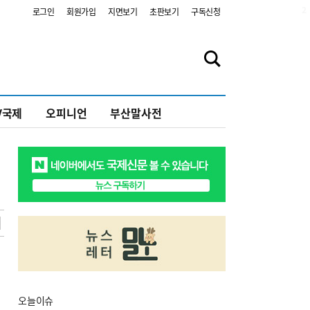
2
로그인
회원가입
지면보기
초판보기
구독신청
V국제
오피니언
부산말사전
오늘
이슈