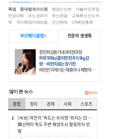
폭염
중대범죄수사청
해양수산부
더불어민주당
전당대회
르노코리아
부산관광
교육혁신선도지
역
극지해양미래포럼
인신매매
UN해양총회
부산메디클럽+
전문의 생생톡
장민희김용기내과의원과장
하루 500㎉ 줄이면 한주 0.5㎏ 감
량…비만치료는 장기전
비만은 이제 더는 체중이나 체형의 문
제가 아니다. 하나의 질병으로 인지
하고 치료와 관리를 해야 한다. 세계
보건기구(WHO)는 이미 1994년 비만
많이 본 뉴스
을 인류의 중요한
종합
정치
경제
사회
스포츠
1
[속보] 여전히 ‘독도는 우리땅’ 외치는 日…
韓선박이 독도 주변 해양조사 활동하자 반
발