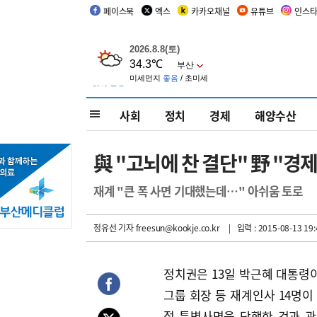
페이스북
엑스
카카오채널
유튜브
인스
사회
정치
경제
해양수산
與 "고뇌에 찬 결단" 野 "경
재계 "큰 폭 사면 기대했는데…" 아쉬움 토로
정유선 기자
freesun@kookje.co.kr
| 입력 : 2015-08-13 19:
정치권은 13일 박근혜 대통령이
그룹 회장 등 재계인사 14명이
절 특별사면을 단행한 것과 