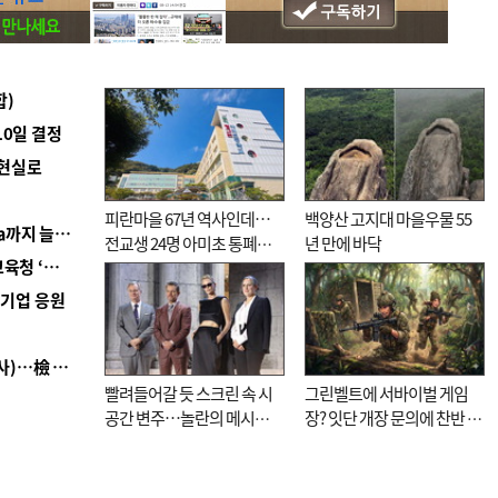
합)
10일 결정
 현실로
피란마을 67년 역사인데…
백양산 고지대 마을우물 55
■ 경남 농정 비전 ‘잘 사는 농촌’…스마트팜 1000㏊까지 늘린다
전교생 24명 아미초 통폐합
년 만에 바닥
■ 교육혁신선도지 공모 코앞인데…구·군 난색에 교육청 ‘쩔쩔’
기로
역기업 응원
■ 검사 신분 버리고 직급하향(10년 이하 저연차 검사)…檢 중수청행 기피
빨려들어갈 듯 스크린 속 시
그린벨트에 서바이벌 게임
공간 변주…놀란의 메시지
장? 잇단 개장 문의에 찬반 논
는 ‘전쟁 속죄’
쟁