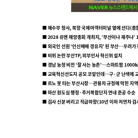
■ 해수부 청사, 북항 국제여객터미널 옆에 선다(종
■ 2028 유엔 해양총회 개최지, ‘부산이냐 제주냐’ 
■ 외국인 선원 ‘인신매매 경유지’ 된 부산…우려가
■ 비위 논란 부산TP, 외부인사 혁신위 설치
■ 르노 못 타는 부산시장…관용차 규정에 막힌 지
■ 마산 원도심 행정·주거복합단지 연내 준공 수순