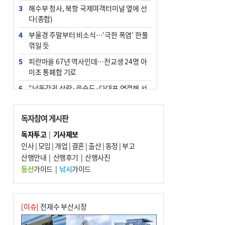
3
해수부 청사, 북항 국제여객터미널 옆에 선
다(종합)
4
부울경 주말부터 비소식…‘극한 폭염’ 한풀
꺾일 듯
5
피란마을 67년 역사인데…전교생 24명 아
미초 통폐합 기로
6
“낙동강권 삼락·을숙도·다대포 연결해 서
부산 관광 키우자”
7
오늘의 날씨- 2026년 8월 7일
독자참여 게시판
8
[사설] 해수부 신청사 북항으로 확정, 해양
독자투고
|
기사제보
수도 도약의 전환점
인사
|
모임
|
개업
|
결혼
|
출산
|
동정
|
부고
9
산행안내
외국인 선원 ‘인신매매 경유지’ 된 부산…
|
산행후기
|
산행사진
우려가 현실로
등산
가이드
|
낚시
가이드
10
르노 못 타는 부산시장…관용차 규정에 막
힌 지역기업 응원
[이슈]
전재수 부산시장