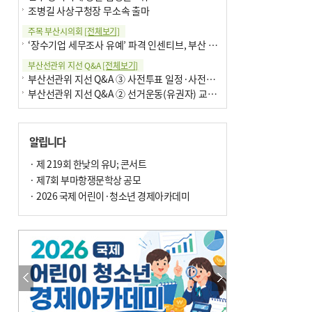
조병길 사상구청장 무소속 출마
주목 부산시의회
[전체보기]
‘장수기업 세무조사 유예’ 파격 인센티브, 부산 유출 막을까
부산선관위 지선 Q&A
[전체보기]
부산선관위 지선 Q&A ③ 사전투표 일정·사전투표함 보관
부산선관위 지선 Q&A ② 선거운동(유권자) 교육감투표용지
알립니다
· 제 219회 한낮의 유U; 콘서트
· 제7회 부마항쟁문학상 공모
· 2026 국제 어린이·청소년 경제아카데미