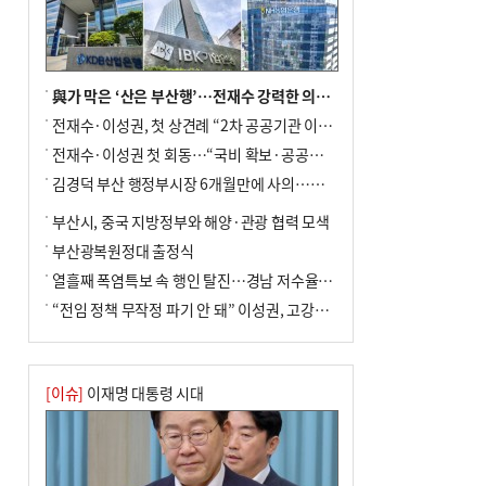
與가 막은 ‘산은 부산행’…전재수 강력한 의지 표명 없인 공염불
전재수·이성권, 첫 상견례 “2차 공공기관 이전 초당 협력”(종합)
전재수·이성권 첫 회동…“국비 확보·공공기관 이전 협력”
김경덕 부산 행정부시장 6개월만에 사의…후임 인선 촉각
부산시, 중국 지방정부와 해양·관광 협력 모색
부산광복원정대 출정식
열흘째 폭염특보 속 행인 탈진…경남 저수율 평년의 절반
“전임 정책 무작정 파기 안 돼” 이성권, 고강도 ‘전재수 견제’ 예고
[이슈]
이재명 대통령 시대