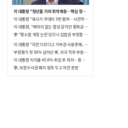
이 대통령 "청년들 거의 취약계층…핵심 정책 재편""
이 대통령 "육사가 쿠데타 3번 벌여…사관학교 통합 신속히 추진"
이 대통령, "메아리 없는 함성 같지만 평화공존책 계속해야"
李 “형소법 개정 논란 있으나 입법권 부정할 만큼은 아냐”(종합)
이 대통령 "의견 다르다고 거부권 사용못해.. 입법권 부정할 상황이라 보기 어려워"
부정평가 첫 50% 넘어선 李, 귀국 직후 부동산·증시 점검(종합)
이 대통령 지지율 45.9% 취임 후 최저…증시 폭락·연임 개헌 논란 영향
李, 보완수사권 폐지 침묵 두고 의견 분분