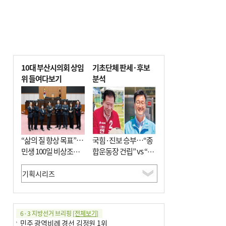
10대 부산시의회 상임
기초단체 판세·후보
위 들여다보기
분석
“삶의 질 향상 목표”…
국힘·진보 승부…“종
민생 100일 비상조치
합운동장 건립” vs “출
면밀 심사
근 공공버스 도입”
6·3 지방선거 브리핑
[전체보기]
민주 광역비례 경선 김정원 1위