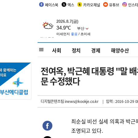
페이스북
엑스
카카오채널
유튜브
인스
사회
정치
경제
해양수산
전여옥, 박근혜 대통령 "말 배
문 수정했다
디지털콘텐츠팀 inews@kookje.co.kr
| 입력 : 2016-10-29 0
최순실 비선 실세 의혹과 박근
조명되고 있다.