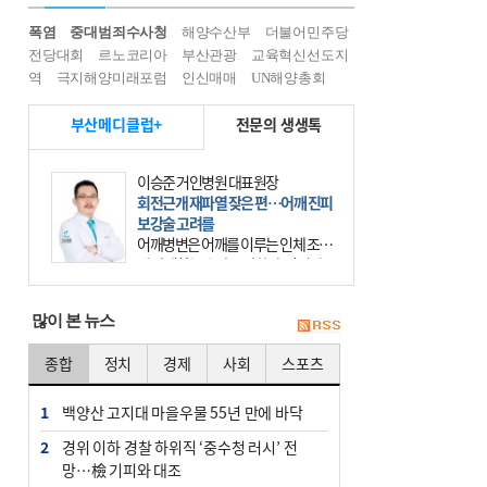
폭염
중대범죄수사청
해양수산부
더불어민주당
전당대회
르노코리아
부산관광
교육혁신선도지
역
극지해양미래포럼
인신매매
UN해양총회
부산메디클럽+
전문의 생생톡
이승준 거인병원 대표원장
회전근개 재파열 잦은 편…어깨 진피
보강술 고려를
어깨병변은 어깨를 이루는 인체 조직
에 발생하는 손상을 말한다. 여기에
는 오십견과 회전근개 증후군, 어깨
의 석회성 힘줄염 등이 있다. 국민건
많이 본 뉴스
강보험에 의하면 어깨병변
종합
정치
경제
사회
스포츠
1
백양산 고지대 마을우물 55년 만에 바닥
2
경위 이하 경찰 하위직 ‘중수청 러시’ 전
망…檢 기피와 대조