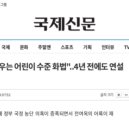
타그램
국제
문화
주말엔
스포츠
기획
인터뷰
T
우는 어린이 수준 화법"..4년 전에도 연설
8:07:52
글자 크기
혜 정부 국정 농단 의혹이 증폭되면서 전여옥의 어록이 재