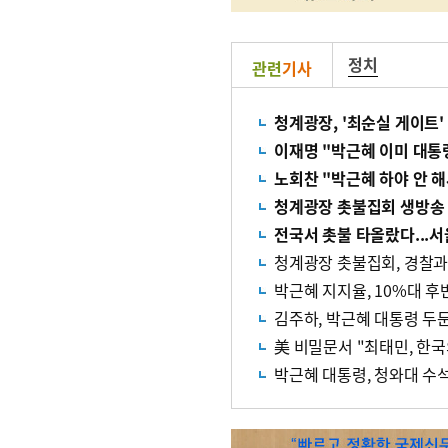
정치
관련
기사
청계광장, '최순실 게이트
이재명 "박근혜 이미 대통
노회찬 "박근혜 하야 안 
청계광장 촛불집회 생방송 
전국서 촛불 타올랐다...서
청계광장 촛불집회, 경찰과
박근혜 지지율, 10%대 후
김주하, 박근혜 대통령 두둔
美 비밀문서 "최태민, 한
박근혜 대통령, 청와대 수