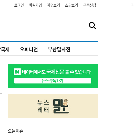
2
로그인
회원가입
지면보기
초판보기
구독신청
V국제
오피니언
부산말사전
오늘
이슈