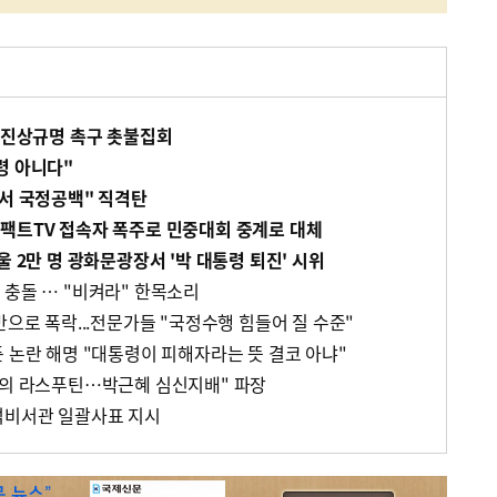
' 진상규명 촉구 촛불집회
령 아니다"
해서 국정공백" 직격탄
팩트TV 접속자 폭주로 민중대회 중계로 대체
울 2만 명 광화문광장서 '박 대통령 퇴진' 시위
 충돌 … "비켜라" 한목소리
반으로 폭락...전문가들 "국정수행 힘들어 질 수준"
 논란 해명 "대통령이 피해자라는 뜻 결코 아냐"
국의 라스푸틴…박근혜 심신지배" 파장
석비서관 일괄사표 지시