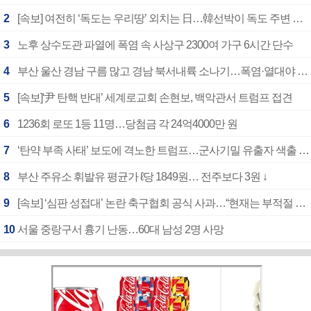
2
[속보] 여전히 ‘독도는 우리땅’ 외치는 日…韓선박이 독도 주변 해양조사 활동하자 반발
3
노후 상수도관 파열에 폭염 속 사상구 2300여 가구 6시간 단수
4
부산 울산 경남 구름 많고 경남 북서내륙 소나기…폭염·열대야 계속
5
[속보]‘尹 탄핵 반대’ 세계로교회 손현보, 백악관서 트럼프 접견
6
1236회 로또 1등 11명…당첨금 각 24억4000만 원
7
‘탄약 부족 사태’ 보도에 격노한 트럼프…군사기밀 유출자 색출 지시
8
부산 주유소 휘발유 평균가 ℓ당 1849원… 전주보다 3원 ↓
9
[속보] ‘심판 성접대’ 논란 축구협회 공식 사과…“현재는 부적절 행위 없어”
10
서울 중랑구서 흉기 난동…60대 남성 2명 사망