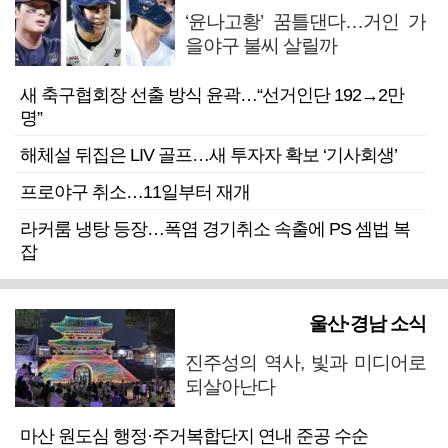
‘윤나고황’ 꿈틀댄다…거인 가
을야구 불씨 살릴까
새 축구협회장 선출 방식 윤곽…“선거인단 192→2만
명”
해체설 뒤집은 LIV 골프…새 투자자 확보 ‘기사회생’
프로야구 취소…11일부터 재개
라커룸 냉탕 등장…폭염 경기취소 속출에 PS 셈법 복
잡
울산·경남 소식
진주성의 역사, 빛과 미디어로
되살아난다
마산 원도심 행정·주거복합단지 연내 준공 수순