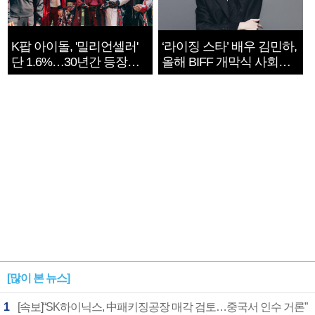
K팝 아이돌, '밀리언셀러'
‘라이징 스타’ 배우 김민하,
단 1.6%…30년간 등장
올해 BIFF 개막식 사회자
1182개팀 전수조사
확정
[많이 본 뉴스]
1
[속보]“SK하이닉스, 中패키징공장 매각 검토…중국서 인수 거론”