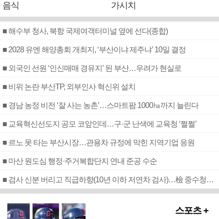
음식
가시치
■ 해수부 청사, 북항 국제여객터미널 옆에 선다(종합)
■ 2028 유엔 해양총회 개최지, ‘부산이냐 제주냐’ 10일 결정
■ 외국인 선원 ‘인신매매 경유지’ 된 부산…우려가 현실로
■ 비위 논란 부산TP, 외부인사 혁신위 설치
■ 경남 농정 비전 ‘잘 사는 농촌’…스마트팜 1000㏊까지 늘린다
■ 교육혁신선도지 공모 코앞인데…구·군 난색에 교육청 ‘쩔쩔’
■ 르노 못 타는 부산시장…관용차 규정에 막힌 지역기업 응원
■ 마산 원도심 행정·주거복합단지 연내 준공 수순
■ 검사 신분 버리고 직급하향(10년 이하 저연차 검사)…檢 중수청행 기피
스포츠 +