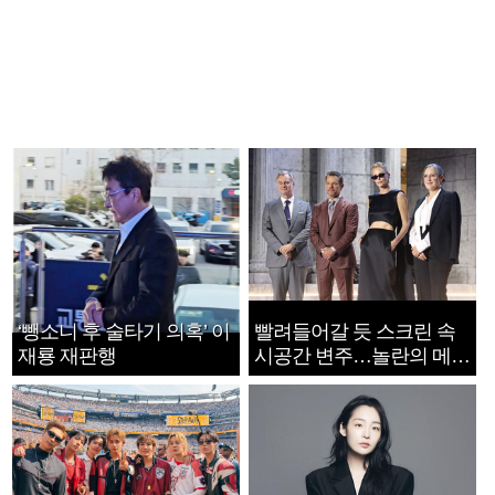
‘뺑소니 후 술타기 의혹’ 이
빨려들어갈 듯 스크린 속
재룡 재판행
시공간 변주…놀란의 메시
지는 ‘전쟁 속죄’