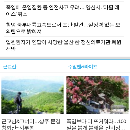
폭염에 온열질환 등 안전사고 우려… 양산시, '어필 레
이스' 취소
창녕 중부내륙고속도로서 포탄 발견…살상력 없는 모
의탄으로 밝혀져
입원환자가 연달아 사망한 울산 한 정신의료기관 폐원
전망
근교산
주말엔&라이프
근교산&그너머…상주·문경
폭염보다 더 뜨거워라…100
청화산~시루봉
일을 붉게 불태울 ‘선비정신’