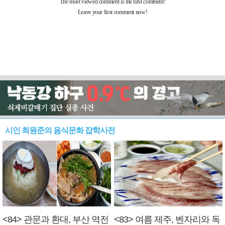
시인 최원준의 음식문화 잡학사전
<84> 관문과 환대, 부산 역전
<83> 여름 제주, 벤자리와 독