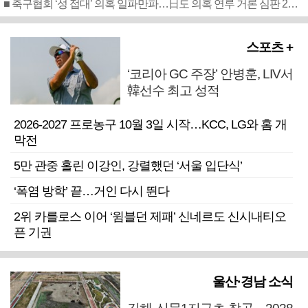
■ 축구협회 ‘성 접대’ 의혹 일파만파…日도 의혹 연루 거론 심판 2명 조사
스포츠 +
‘코리아 GC 주장’ 안병훈, LIV서
韓선수 최고 성적
2026-2027 프로농구 10월 3일 시작…KCC, LG와 홈 개
막전
5만 관중 홀린 이강인, 강렬했던 ‘서울 입단식’
‘폭염 방학’ 끝…거인 다시 뛴다
2위 카를로스 이어 ‘윔블던 제패’ 신네르도 신시내티오
픈 기권
울산·경남 소식