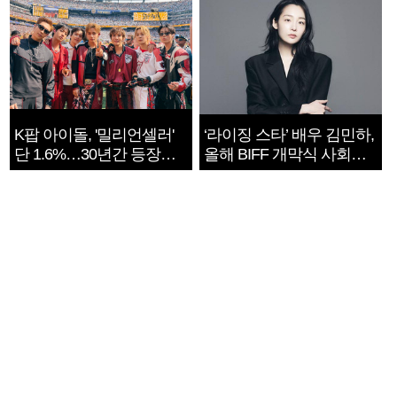
K팝 아이돌, '밀리언셀러'
‘라이징 스타’ 배우 김민하,
단 1.6%…30년간 등장
올해 BIFF 개막식 사회자
1182개팀 전수조사
확정