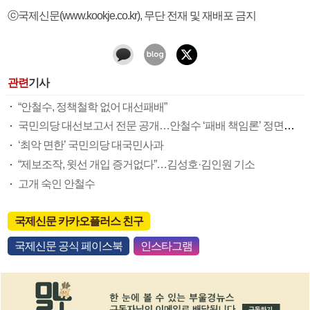
ⓒ국제신문(www.kookje.co.kr), 무단 전재 및 재배포 금지
관련
기사
“안철수, 정책철학 없어 대선패배”
국민의당 대선보고서 전문 공개…안철수 ‘패배 책임론’ 정면돌파
‘최악 면한’ 국민의당 대국민사과
“제보조작, 윗선 개입 증거없다”…김성호·김인원 기소
고개 숙인 안철수
국제신문 카카오플러스 친구
국제신문 공식 페이스북
인스타그램