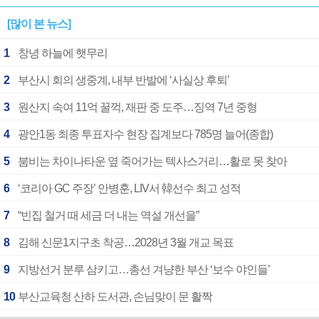
[많이 본 뉴스]
1
창녕 하늘에 햇무리
2
부산시 회의 생중계, 내부 반발에 ‘사실상 후퇴’
3
원산지 속여 11억 꿀꺽, 재판 중 도주…징역 7년 중형
4
광안1동 최종 투표자수 현장 집계보다 785명 늘어(종합)
5
붐비는 차이나타운 옆 죽어가는 텍사스거리…활로 못 찾아
6
‘코리아 GC 주장’ 안병훈, LIV서 韓선수 최고 성적
7
“빈집 철거 때 세금 더 내는 역설 개선을”
8
김해 신문1지구초 착공…2028년 3월 개교 목표
9
지방선거 분루 삼키고…총선 겨냥한 부산 ‘보수 야인들’
10
부산교육청 산하 도서관, 손님맞이 문 활짝