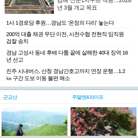
김해 신문1지구초 착공…2028
년 3월 개교 목표
1사 1경로당 후원…경남도 ‘온정의 다리’ 놓는다
200억 대출 채권 무단 이전, 사천수협 전현직 임직원
검찰 송치
경남 고성서 동네 후배 다툼 끝에 살해한 40대 징역 16
년 선고
진주 시내버스, 산청 경남간호고까지 연장 운행…1.2
㎞ 구간 도보 이동 불편 해소
근교산
주말엔&라이프