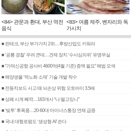
<84> 관문과 환대, 부산 역전
<83> 여름 제주, 벤자리와 독
음식
가시치
■ 핀테크, 부산 부가가치 2위…후방산업도 키워라
■ ‘공룡 경찰’ 우려 큰데…견제 장치 ‘수사심의위’ 유명무실
■ “가덕신공항 공사비 4600억(4월 기준) 증액 필요” 해법 모색
■ 해양생물 ‘역노화 소재’ 기술 개발 착수
■ 전동킥보드 사고 때 뇌손상 위험 오토바이 3.5배
■ 상폐 시계 째깍…163개사 “나 떨고있니”
■ ‘빚투’ 후폭풍…20·60대 마이너스통장 연체 급증
■ 국내 대형로펌도 ‘생성형 AI’ 쓴다