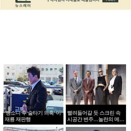
‘뺑소니 후 술타기 의혹’ 이
빨려들어갈 듯 스크린 속
재룡 재판행
시공간 변주…놀란의 메시
지는 ‘전쟁 속죄’