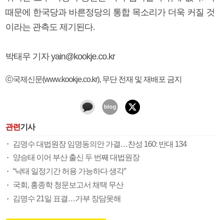
때문에 한국당과 바른정당의 통합 목소리가 더욱 커질 것
이라는 관측도 제기된다.
박태우 기자 yain@kookje.co.kr
ⓒ국제신문(www.kookje.co.kr), 무단 전재 및 재배포 금지
관련
기사
김명수 대법원장 임명동의안 가결…찬성 160: 반대 134
양승태 이어 부산 출신 두 번째 대법원장
“낙태 일정기간 허용 가능하다 생각”
국회, 홍종학 청문보고서 채택 무산
김명수 21일 표결…가부 장담못해