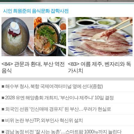
시인 최원준의 음식문화 잡학사전
<84> 관문과 환대, 부산 역전
<83> 여름 제주, 벤자리와 독
음식
가시치
■ 해수부 청사, 북항 국제여객터미널 옆에 선다(종합)
■ 2028 유엔 해양총회 개최지, ‘부산이냐 제주냐’ 10일 결정
■ 외국인 선원 ‘인신매매 경유지’ 된 부산…우려가 현실로
■ 비위 논란 부산TP, 외부인사 혁신위 설치
■ 경남 농정 비전 ‘잘 사는 농촌’…스마트팜 1000㏊까지 늘린다