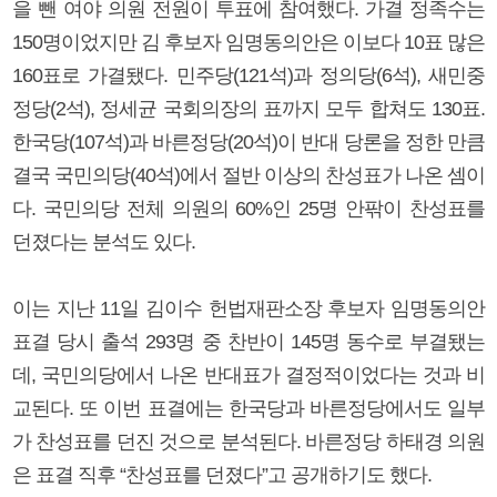
을 뺀 여야 의원 전원이 투표에 참여했다. 가결 정족수는
150명이었지만 김 후보자 임명동의안은 이보다 10표 많은
160표로 가결됐다. 민주당(121석)과 정의당(6석), 새민중
정당(2석), 정세균 국회의장의 표까지 모두 합쳐도 130표.
한국당(107석)과 바른정당(20석)이 반대 당론을 정한 만큼
결국 국민의당(40석)에서 절반 이상의 찬성표가 나온 셈이
다. 국민의당 전체 의원의 60%인 25명 안팎이 찬성표를
던졌다는 분석도 있다.
이는 지난 11일 김이수 헌법재판소장 후보자 임명동의안
표결 당시 출석 293명 중 찬반이 145명 동수로 부결됐는
데, 국민의당에서 나온 반대표가 결정적이었다는 것과 비
교된다. 또 이번 표결에는 한국당과 바른정당에서도 일부
가 찬성표를 던진 것으로 분석된다. 바른정당 하태경 의원
은 표결 직후 “찬성표를 던졌다”고 공개하기도 했다.