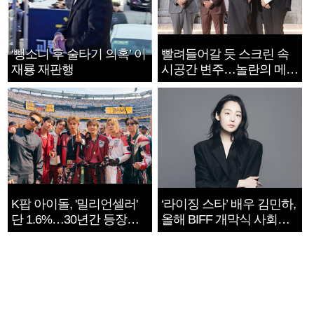
‘뺑소니 후 술타기 의혹’ 이
빨려들어갈 듯 스크린 속
재룡 재판행
시공간 변주…놀란의 메시
지는 ‘전쟁 속죄’
K팝 아이돌, '밀리언셀러'
‘라이징 스타’ 배우 김민하,
단 1.6%…30년간 등장
올해 BIFF 개막식 사회자
1182개팀 전수조사
확정