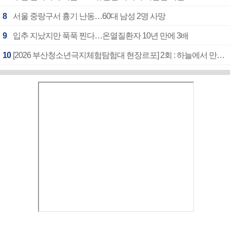
8
서울 중랑구서 흉기 난동…60대 남성 2명 사망
9
입추 지났지만 푹푹 찐다…온열질환자 10년 만에 3배
10
[2026 부산청소년극지체험탐험대 현장르포] 2회 : 하늘에서 만난 얼음의 나라