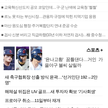
■ 교육혁신선도지 공모 코앞인데…구·군 난색에 교육청 ‘쩔쩔’
■ 르노 못 타는 부산시장…관용차 규정에 막힌 지역기업 응원
■ 마산 원도심 행정·주거복합단지 연내 준공 수순
■ 검사 신분 버리고 직급하향(10년 이하 저연차 검사)…檢 중수청행 기피
스포츠 +
‘윤나고황’ 꿈틀댄다…거인 가
을야구 불씨 살릴까
새 축구협회장 선출 방식 윤곽…“선거인단 192→2만
명”
해체설 뒤집은 LIV 골프…새 투자자 확보 ‘기사회생’
프로야구 취소…11일부터 재개