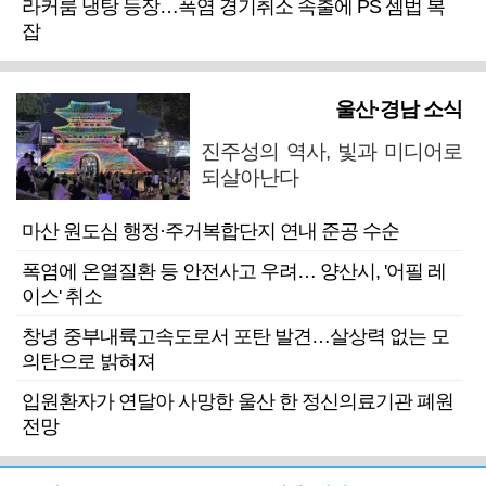
라커룸 냉탕 등장…폭염 경기취소 속출에 PS 셈법 복
잡
울산·경남 소식
진주성의 역사, 빛과 미디어로
되살아난다
마산 원도심 행정·주거복합단지 연내 준공 수순
폭염에 온열질환 등 안전사고 우려… 양산시, '어필 레
이스' 취소
창녕 중부내륙고속도로서 포탄 발견…살상력 없는 모
의탄으로 밝혀져
입원환자가 연달아 사망한 울산 한 정신의료기관 폐원
전망