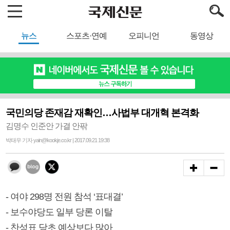
뉴스
스포츠·연예
오피니언
동영상
국민의당 존재감 재확인…사법부 대개혁 본격화
김명수 인준안 가결 안팎
박태우 기자 yain@kookje.co.kr | 2017.09.21 19:38
- 여야 298명 전원 참석 ‘표대결’
- 보수야당도 일부 당론 이탈
- 찬성표 당초 예상보다 많아