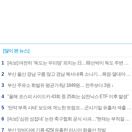
[많이 본 뉴스]
1
[속보] 여전히 ‘독도는 우리땅’ 외치는 日…韓선박이 독도 주변 해양조사 활동하자 반발
2
부산 울산 경남 구름 많고 경남 북서내륙 소나기…폭염·열대야 계속
3
부산 주유소 휘발유 평균가 ℓ당 1849원… 전주보다 3원 ↓
4
"올해 코스피 사이드카 43회 중 25회는 삼전닉스 ETF 이후 발생"
5
‘탄약 부족 사태’ 보도에 격노한 트럼프…군사기밀 유출자 색출 지시
6
[속보] ‘심판 성접대’ 논란 축구협회 공식 사과…“현재는 부적절 행위 없어”
7
부산 앞바다에 기름 425ℓ 유출한 러시아 화물선 적발