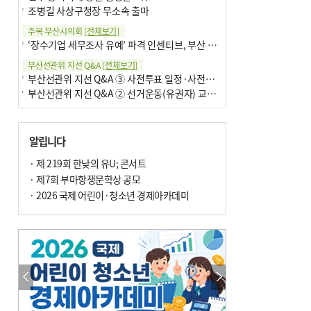
조병길 사상구청장 무소속 출마
주목 부산시의회
[전체보기]
‘장수기업 세무조사 유예’ 파격 인센티브, 부산 유출 막을까
부산선관위 지선 Q&A
[전체보기]
부산선관위 지선 Q&A ③ 사전투표 일정·사전투표함 보관
부산선관위 지선 Q&A ② 선거운동(유권자) 교육감투표용지
알립니다
· 제 219회 한낮의 유U; 콘서트
· 제7회 부마항쟁문학상 공모
· 2026 국제 어린이·청소년 경제아카데미