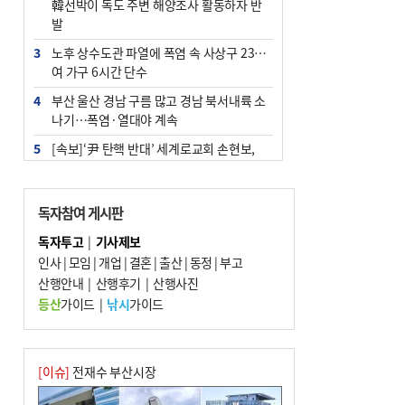
韓선박이 독도 주변 해양조사 활동하자 반
발
3
노후 상수도관 파열에 폭염 속 사상구 2300
여 가구 6시간 단수
4
부산 울산 경남 구름 많고 경남 북서내륙 소
나기…폭염·열대야 계속
5
[속보]‘尹 탄핵 반대’ 세계로교회 손현보,
백악관서 트럼프 접견
6
‘탄약 부족 사태’ 보도에 격노한 트럼프…
독자참여 게시판
군사기밀 유출자 색출 지시
독자투고
|
기사제보
7
부산 주유소 휘발유 평균가 ℓ당 1849원…
인사
|
모임
|
개업
|
결혼
|
출산
|
동정
|
부고
전주보다 3원 ↓
산행안내
|
산행후기
|
산행사진
8
[속보] ‘심판 성접대’ 논란 축구협회 공식 사
등산
가이드
|
낚시
가이드
과…“현재는 부적절 행위 없어”
9
서울 중랑구서 흉기 난동…60대 남성 2명
사망
[이슈]
전재수 부산시장
10
"올해 코스피 사이드카 43회 중 25회는 삼