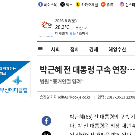
페이스북
엑스
카카오채널
유튜브
인스
사회
정치
경제
해양수산
박근혜 전 대통령 구속 연장…
법원 “증거인멸 염려”
송진영 기자
roll66@kookje.co.kr
| 입력 : 2017-10-13 22:08
박근혜(65) 전 대통령의 구속 
다. 박 전 대통령은 최장 내년 
된 상태에서 재판을 받게 된다.