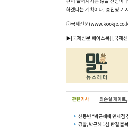
판이 늘어지지는 않을 전망이다.
하겠다는 계획이다. 송진영 기자 rol
ⓒ국제신문(www.kookje.co.
▶
[국제신문 페이스북]
[국제신
관련
기사
최순실 게이트
,
신동빈 “박근혜에 면세점 
검찰, 박근혜 1심 판결 불