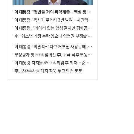
이 대통령 "청년들 거의 취약계층…핵심 정책 재편""
이 대통령 "육사가 쿠데타 3번 벌여…사관학교 통합 신속히 추진"
이 대통령, "메아리 없는 함성 같지만 평화공존책 계속해야"
李 “형소법 개정 논란 있으나 입법권 부정할 만큼은 아냐”(종합)
이 대통령 "의견 다르다고 거부권 사용못해.. 입법권 부정할 상황이라 보기 어려워"
부정평가 첫 50% 넘어선 李, 귀국 직후 부동산·증시 점검(종합)
이 대통령 지지율 45.9% 취임 후 최저…증시 폭락·연임 개헌 논란 영향
李, 보완수사권 폐지 침묵 두고 의견 분분