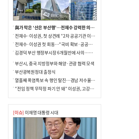
전닉스 ETF 이후 발생"
與가 막은 ‘산은 부산행’…전재수 강력한 의지 표명 없인 공염불
전재수·이성권, 첫 상견례 “2차 공공기관 이전 초당 협력”(종합)
전재수·이성권 첫 회동…“국비 확보·공공기관 이전 협력”
김경덕 부산 행정부시장 6개월만에 사의…후임 인선 촉각
부산시, 중국 지방정부와 해양·관광 협력 모색
부산광복원정대 출정식
열흘째 폭염특보 속 행인 탈진…경남 저수율 평년의 절반
“전임 정책 무작정 파기 안 돼” 이성권, 고강도 ‘전재수 견제’ 예고
[이슈]
이재명 대통령 시대