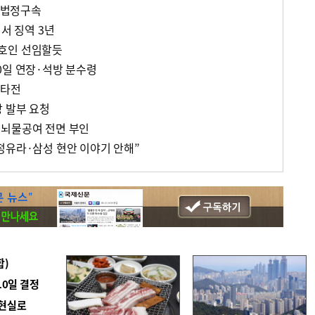
월 법정구속
심서 징역 3년
호인 선임할듯
0일 연장·석방 분수령
난타전
장 발부 요청
…뇌물공여 전면 부인
정유라·삼성 현안 이야기 안해”
합)
10일 결정
 현실로