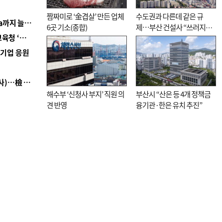
짬짜미로 ‘金겹살’ 만든 업체
수도권과 다른데 같은 규
■ 경남 농정 비전 ‘잘 사는 농촌’…스마트팜 1000㏊까지 늘린다
6곳 기소(종합)
제…부산 건설사 “쓰러지기
■ 교육혁신선도지 공모 코앞인데…구·군 난색에 교육청 ‘쩔쩔’
직전”
역기업 응원
■ 검사 신분 버리고 직급하향(10년 이하 저연차 검사)…檢 중수청행 기피
해수부 ‘신청사 부지’ 직원 의
부산시 “산은 등 4개 정책금
견 반영
융기관·한은 유치 추진”