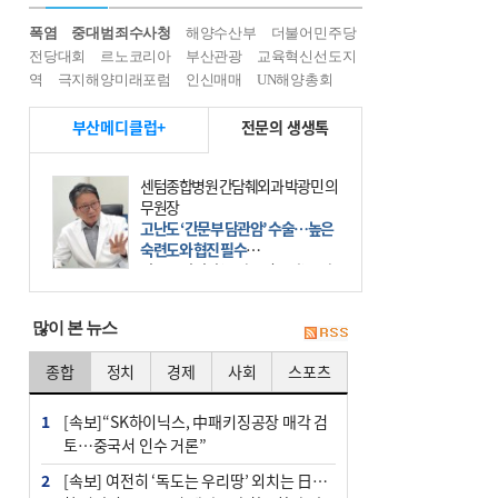
폭염
중대범죄수사청
해양수산부
더불어민주당
전당대회
르노코리아
부산관광
교육혁신선도지
역
극지해양미래포럼
인신매매
UN해양총회
부산메디클럽+
전문의 생생톡
센텀종합병원 간담췌외과 박광민 의
무원장
고난도 ‘간문부 담관암’ 수술…높은
숙련도와 협진 필수
간문부 담관암(클라츠킨 종양)은 좌
우 간에서 나오는, 담관(담즙 배출 경
로)이 합쳐지는 부위인 ‘간문부(肝門
많이 본 뉴스
部)’에 생기는 악성 종양이다. 간동맥
문맥 림프절 담
종합
정치
경제
사회
스포츠
1
[속보]“SK하이닉스, 中패키징공장 매각 검
토…중국서 인수 거론”
2
[속보] 여전히 ‘독도는 우리땅’ 외치는 日…