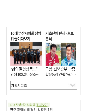
10대 부산시의회 상임
기초단체 판세·후보
위 들여다보기
분석
“삶의 질 향상 목표”…
국힘·진보 승부…“종
민생 100일 비상조치
합운동장 건립” vs “출
면밀 심사
근 공공버스 도입”
6·3 지방선거 브리핑
[전체보기]
민주 광역비례 경선 김정원 1위