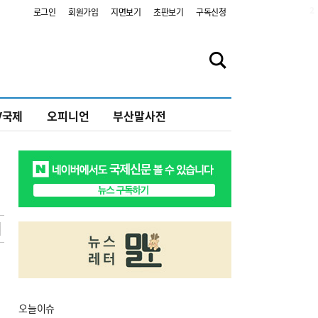
2
로그인
회원가입
지면보기
초판보기
구독신청
V국제
오피니언
부산말사전
오늘
이슈