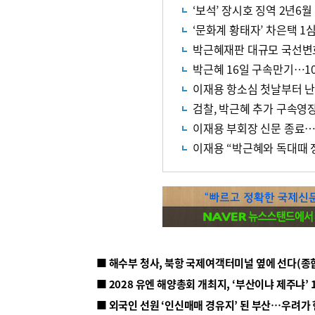
‘보석’ 장시호 징역 2년6
‘문화계 황태자’ 차은택 1
박근혜재판 대규모 국선변
박근혜 16일 구속만기…1
이재용 항소심 첫날부터 
검찰, 박근혜 추가 구속영
이재용 부회장 신문 종료
이재용 “박근혜와 독대때 
■ 해수부 청사, 북항 국제여객터미널 옆에 선다(종
■ 2028 유엔 해양총회 개최지, ‘부산이냐 제주냐’ 
■ 외국인 선원 ‘인신매매 경유지’ 된 부산…우려가