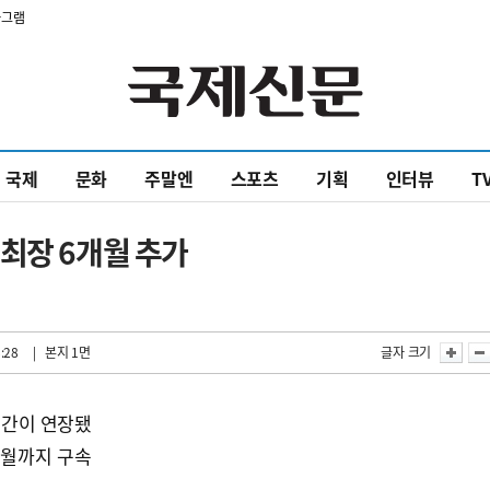
타그램
국제
문화
주말엔
스포츠
기획
인터뷰
T
최장 6개월 추가
:28
| 본지 1면
글자 크기
기간이 연장됐
4월까지 구속