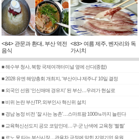
<84> 관문과 환대, 부산 역전
<83> 여름 제주, 벤자리와 독
음식
가시치
■ 해수부 청사, 북항 국제여객터미널 옆에 선다(종합)
■ 2028 유엔 해양총회 개최지, ‘부산이냐 제주냐’ 10일 결정
■ 외국인 선원 ‘인신매매 경유지’ 된 부산…우려가 현실로
■ 비위 논란 부산TP, 외부인사 혁신위 설치
■ 경남 농정 비전 ‘잘 사는 농촌’…스마트팜 1000㏊까지 늘린다
■ 교육혁신선도지 공모 코앞인데…구·군 난색에 교육청 ‘쩔쩔’
■ 르노 못 타는 부산시장…관용차 규정에 막힌 지역기업 응원