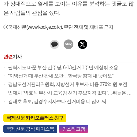
가 상대적으로 열세를 보이는 이유를 분석하는 댓글도 많
은 사람들의 관심을 샀다.
ⓒ국제신문(www.kookje.co.kr), 무단 전재 및 재배포 금지
관련
기사
권력지도 바꾼 부산 민주당, 6·13선거 1주년 예상밖 조용
“지방선거 때 부산 판세 오판…한국당 참패 내 탓이오”
경남도선거관리위원회, 지방선거 후보자 비용 276억 원 보전
법제처 “박효석 부산시 교육감 선거 후보자격 없다”…뒤늦은 결정 후폭풍
김태호 후보, 김경수지사보다 선거비용 더 많이 써
국제신문 카카오플러스 친구
국제신문 공식 페이스북
인스타그램