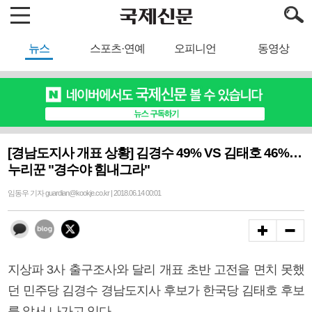
뉴스
스포츠·연예
오피니언
동영상
[경남도지사 개표 상황] 김경수 49% VS 김태호 46%…
누리꾼 "경수야 힘내그라"
임동우 기자 guardian@kookje.co.kr | 2018.06.14 00:01
지상파 3사 출구조사와 달리 개표 초반 고전을 면치 못했
던 민주당 김경수 경남도지사 후보가 한국당 김태호 후보
를 앞서 나가고 있다.