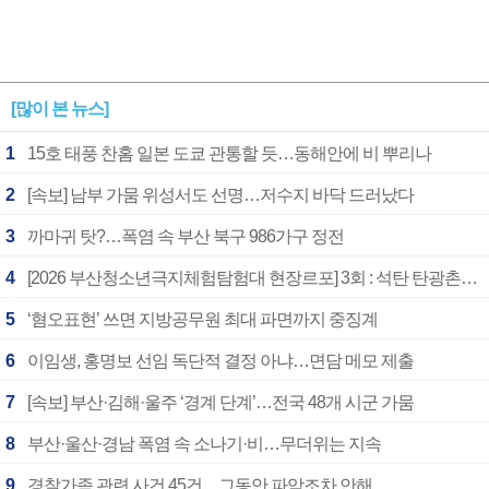
[많이 본 뉴스]
1
15호 태풍 찬홈 일본 도쿄 관통할 듯…동해안에 비 뿌리나
2
[속보] 남부 가뭄 위성서도 선명…저수지 바닥 드러났다
3
까마귀 탓?…폭염 속 부산 북구 986가구 정전
4
[2026 부산청소년극지체험탐험대 현장르포] 3회 : 석탄 탄광촌에서 북극 연구의 중심지로
5
‘혐오표현’ 쓰면 지방공무원 최대 파면까지 중징계
6
이임생, 홍명보 선임 독단적 결정 아냐…면담 메모 제출
7
[속보] 부산·김해·울주 ‘경계 단계’…전국 48개 시군 가뭄
8
부산·울산·경남 폭염 속 소나기·비…무더위는 지속
9
경찰가족 관련 사건 45건…그동안 파악조차 안해