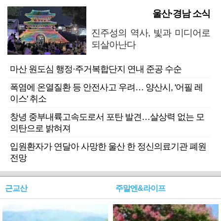
울산·경남 소식
진주성의 역사, 빛과 미디어로
되살아난다
마산 원도심 행정·주거복합단지 연내 준공 수순
폭염에 온열질환 등 안전사고 우려… 양산시, '어필 레
이스' 취소
창녕 중부내륙고속도로서 포탄 발견…살상력 없는 모
의탄으로 밝혀져
입원환자가 연달아 사망한 울산 한 정신의료기관 폐원
전망
근교산
주말엔&라이프