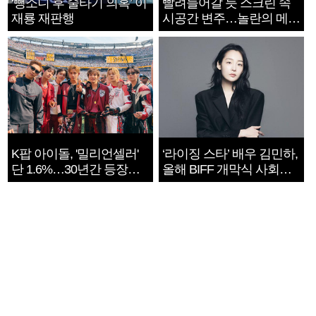
‘뺑소니 후 술타기 의혹’ 이
빨려들어갈 듯 스크린 속
재룡 재판행
시공간 변주…놀란의 메시
지는 ‘전쟁 속죄’
K팝 아이돌, '밀리언셀러'
‘라이징 스타’ 배우 김민하,
단 1.6%…30년간 등장
올해 BIFF 개막식 사회자
1182개팀 전수조사
확정