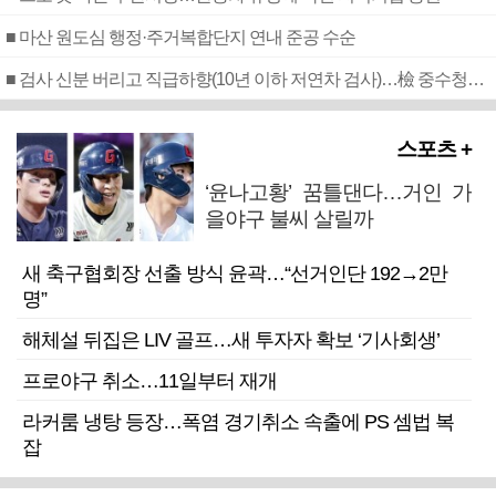
■ 마산 원도심 행정·주거복합단지 연내 준공 수순
■ 검사 신분 버리고 직급하향(10년 이하 저연차 검사)…檢 중수청행 기피
스포츠 +
‘윤나고황’ 꿈틀댄다…거인 가
을야구 불씨 살릴까
새 축구협회장 선출 방식 윤곽…“선거인단 192→2만
명”
해체설 뒤집은 LIV 골프…새 투자자 확보 ‘기사회생’
프로야구 취소…11일부터 재개
라커룸 냉탕 등장…폭염 경기취소 속출에 PS 셈법 복
잡