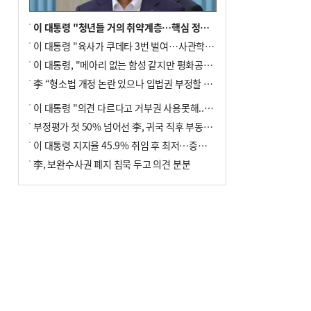
이 대통령 "청년들 거의 취약계층…핵심 정책 재편""
이 대통령 "육사가 쿠데타 3번 벌여…사관학교 통합 신속히 추진"
이 대통령, "메아리 없는 함성 같지만 평화공존책 계속해야"
李 “형소법 개정 논란 있으나 입법권 부정할 만큼은 아냐”(종합)
이 대통령 "의견 다르다고 거부권 사용못해.. 입법권 부정할 상황이라 보기 어려워"
부정평가 첫 50% 넘어선 李, 귀국 직후 부동산·증시 점검(종합)
이 대통령 지지율 45.9% 취임 후 최저…증시 폭락·연임 개헌 논란 영향
李, 보완수사권 폐지 침묵 두고 의견 분분