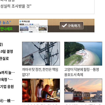
"성실히 조사받을 것"
합)
10일 결정
 현실로
까마귀 탓 정전, 한전은 책임
고양이 덕분에 힐링…통영
■ 경남 농정 비전 ‘잘 사는 농촌’…스마트팜 1000㏊까지 늘린다
없다?
용호도서 축제
■ 교육혁신선도지 공모 코앞인데…구·군 난색에 교육청 ‘쩔쩔’
역기업 응원
■ 검사 신분 버리고 직급하향(10년 이하 저연차 검사)…檢 중수청행 기피