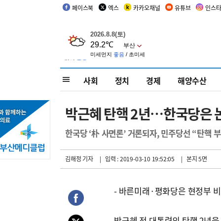
페이스북
엑스
카카오채널
유튜브
인스
사회
정치
경제
해양수산
박근혜 탄핵 2년…한국당은 
한국당 ‘朴 사면론’ 거론되자, 민주당선 “탄핵 
김해정 기자
| 입력 : 2019-03-10 19:52:05
| 본지 5면
- 바른미래·평화당은 현정부 
박근혜 전 대통령의 탄핵 2년을