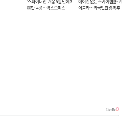
‘스파이더맨’ 개봉 5일 만에 3
에어컨 없는 스카이캡슐·케
00만 돌풍…박스오피스·예
이블카…외국인관광객 추억
매율 동시 1위
대신 고역 될라