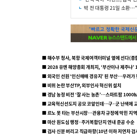
박 전 대통령 21일 소환…
■ 해수부 청사, 북항 국제여객터미널 옆에 선다(종
■ 2028 유엔 해양총회 개최지, ‘부산이냐 제주냐’ 
■ 외국인 선원 ‘인신매매 경유지’ 된 부산…우려가
■ 비위 논란 부산TP, 외부인사 혁신위 설치
■ 르노 못 타는 부산시장…관용차 규정에 막힌 지
■ 마산 원도심 행정·주거복합단지 연내 준공 수순