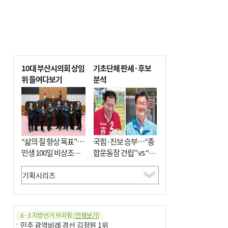
10대 부산시의회 상임
기초단체 판세·후보
위 들여다보기
분석
“삶의 질 향상 목표”…
국힘·진보 승부…“종
민생 100일 비상조치
합운동장 건립” vs “출
면밀 심사
근 공공버스 도입”
6·3 지방선거 브리핑
[전체보기]
민주 광역비례 경선 김정원 1위