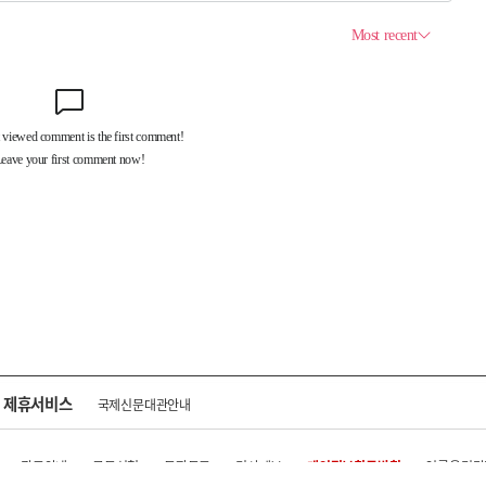
제휴서비스
국제신문대관안내
광고안내
구독신청
독자투고
기사제보
개인정보취급방침
언론윤리강