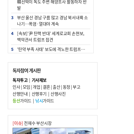
韓선박이 독도 주변 해양조사 활동하자 반
발
3
부산 울산 경남 구름 많고 경남 북서내륙 소
나기…폭염·열대야 계속
4
[속보]‘尹 탄핵 반대’ 세계로교회 손현보,
백악관서 트럼프 접견
5
‘탄약 부족 사태’ 보도에 격노한 트럼프…
군사기밀 유출자 색출 지시
6
부산 주유소 휘발유 평균가 ℓ당 1849원…
독자참여 게시판
전주보다 3원 ↓
독자투고
|
기사제보
7
노후 상수도관 파열에 폭염 속 사상구 2300
인사
|
모임
|
개업
|
결혼
|
출산
|
동정
|
부고
여 가구 6시간 단수
산행안내
|
산행후기
|
산행사진
8
[속보] ‘심판 성접대’ 논란 축구협회 공식 사
등산
가이드
|
낚시
가이드
과…“현재는 부적절 행위 없어”
9
"올해 코스피 사이드카 43회 중 25회는 삼
전닉스 ETF 이후 발생"
[이슈]
전재수 부산시장
10
서울 중랑구서 흉기 난동…60대 남성 2명