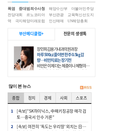
폭염
중대범죄수사청
해양수산부
더불어민주당
전당대회
르노코리아
부산관광
교육혁신선도지
역
극지해양미래포럼
인신매매
UN해양총회
부산메디클럽+
전문의 생생톡
장민희김용기내과의원과장
하루 500㎉ 줄이면 한주 0.5㎏ 감
량…비만치료는 장기전
비만은 이제 더는 체중이나 체형의 문
제가 아니다. 하나의 질병으로 인지
하고 치료와 관리를 해야 한다. 세계
보건기구(WHO)는 이미 1994년 비만
많이 본 뉴스
을 인류의 중요한
종합
정치
경제
사회
스포츠
1
[속보]“SK하이닉스, 中패키징공장 매각 검
토…중국서 인수 거론”
2
[속보] 여전히 ‘독도는 우리땅’ 외치는 日…