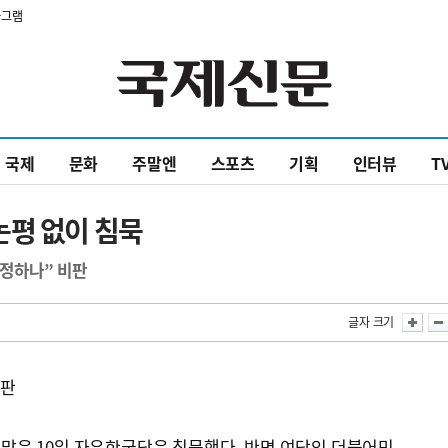
타그램
국제
문화
주말엔
스포츠
기획
인터뷰
T
논평 없이 침묵
부정하나” 비판
글자 크기
비판
 맞은 10일 자유한국당은 침묵했다. 반면 여당인 더불어민