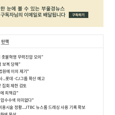
,
탄핵
때 촛불혁명 무력진압 모의”
 보복 당해"
법원에 이의 제기"
사...롯데·CJ그룹 확산 예고
 집회 제한 검토
환에 죄책감"
 압수수색 의미없다"
미용시술 정황...JTBC 뉴스룸 드레싱 사용 기록 확보
전화에 몸살