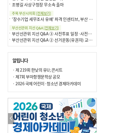
조병길 사상구청장 무소속 출마
주목 부산시의회
[전체보기]
‘장수기업 세무조사 유예’ 파격 인센티브, 부산 유출 막을까
부산선관위 지선 Q&A
[전체보기]
부산선관위 지선 Q&A ③ 사전투표 일정·사전투표함 보관
부산선관위 지선 Q&A ② 선거운동(유권자) 교육감투표용지
알립니다
· 제 219회 한낮의 유U; 콘서트
· 제7회 부마항쟁문학상 공모
· 2026 국제 어린이·청소년 경제아카데미