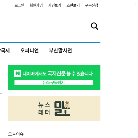
2
로그인
회원가입
지면보기
초판보기
구독신청
V국제
오피니언
부산말사전
오늘
이슈