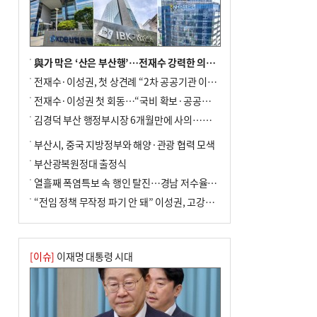
사망
與가 막은 ‘산은 부산행’…전재수 강력한 의지 표명 없인 공염불
전재수·이성권, 첫 상견례 “2차 공공기관 이전 초당 협력”(종합)
전재수·이성권 첫 회동…“국비 확보·공공기관 이전 협력”
김경덕 부산 행정부시장 6개월만에 사의…후임 인선 촉각
부산시, 중국 지방정부와 해양·관광 협력 모색
부산광복원정대 출정식
열흘째 폭염특보 속 행인 탈진…경남 저수율 평년의 절반
“전임 정책 무작정 파기 안 돼” 이성권, 고강도 ‘전재수 견제’ 예고
[이슈]
이재명 대통령 시대