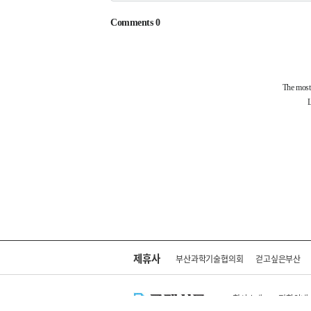
제휴사
부산과학기술협의회
걷고싶은부산
회사소개
전화안내