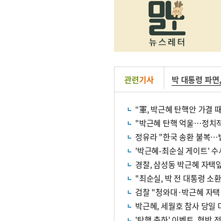
관련
기사
박 대통령 파면
“軍, 박근혜 탄핵안 가결 
"박근혜 탄핵 억울…정치적
정유라 "한국 송환 불복…
'박근혜-최순실 게이트' 수
경찰, 삼성동 박근혜 자택앞
"최순실, 박 전 대통령 소
검찰 "청와대·박근혜 자택
박근혜, 세월호 참사 당일 
'탄핵 축하' 이벤트, 협박 