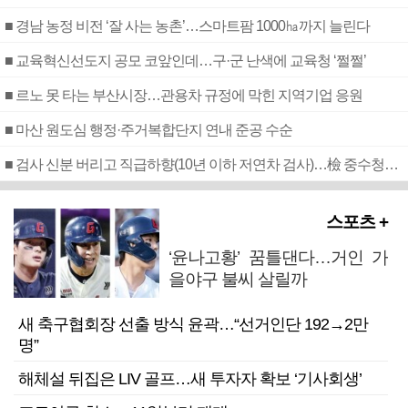
■ 경남 농정 비전 ‘잘 사는 농촌’…스마트팜 1000㏊까지 늘린다
■ 교육혁신선도지 공모 코앞인데…구·군 난색에 교육청 ‘쩔쩔’
■ 르노 못 타는 부산시장…관용차 규정에 막힌 지역기업 응원
■ 마산 원도심 행정·주거복합단지 연내 준공 수순
■ 검사 신분 버리고 직급하향(10년 이하 저연차 검사)…檢 중수청행 기피
스포츠 +
‘윤나고황’ 꿈틀댄다…거인 가
을야구 불씨 살릴까
새 축구협회장 선출 방식 윤곽…“선거인단 192→2만
명”
해체설 뒤집은 LIV 골프…새 투자자 확보 ‘기사회생’