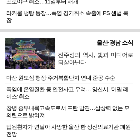
프로야구 취소…11일부터 재개
라커룸 냉탕 등장…폭염 경기취소 속출에 PS 셈법 복
잡
울산·경남 소식
진주성의 역사, 빛과 미디어로
되살아난다
마산 원도심 행정·주거복합단지 연내 준공 수순
폭염에 온열질환 등 안전사고 우려… 양산시, '어필 레
이스' 취소
창녕 중부내륙고속도로서 포탄 발견…살상력 없는 모
의탄으로 밝혀져
입원환자가 연달아 사망한 울산 한 정신의료기관 폐원
전망