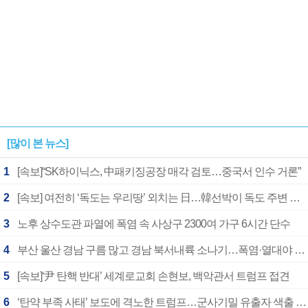
[많이 본 뉴스]
1
[속보]“SK하이닉스, 中패키징공장 매각 검토…중국서 인수 거론”
2
[속보] 여전히 ‘독도는 우리땅’ 외치는 日…韓선박이 독도 주변 해양조사 활동하자 반발
3
노후 상수도관 파열에 폭염 속 사상구 2300여 가구 6시간 단수
4
부산 울산 경남 구름 많고 경남 북서내륙 소나기…폭염·열대야 계속
5
[속보]‘尹 탄핵 반대’ 세계로교회 손현보, 백악관서 트럼프 접견
6
‘탄약 부족 사태’ 보도에 격노한 트럼프…군사기밀 유출자 색출 지시