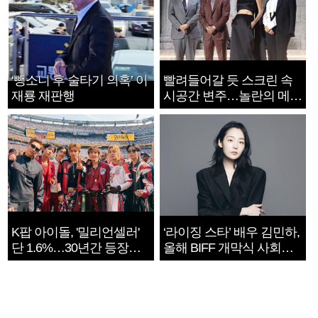
‘뺑소니 후 술타기 의혹’ 이
빨려들어갈 듯 스크린 속
재룡 재판행
시공간 변주…놀란의 메시
지는 ‘전쟁 속죄’
K팝 아이돌, '밀리언셀러'
‘라이징 스타’ 배우 김민하,
단 1.6%…30년간 등장
올해 BIFF 개막식 사회자
1182개팀 전수조사
확정