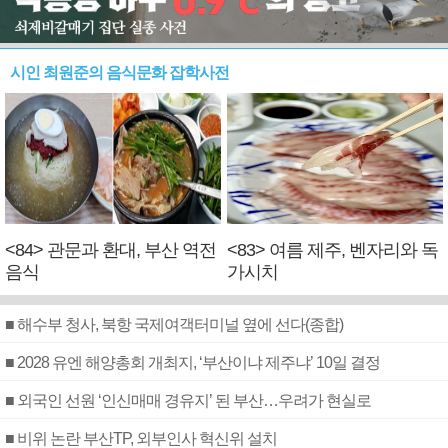
시인 최원준의 음식문화 잡학사전
<84> 관문과 환대, 부산 역전
<83> 여름 제주, 벤자리와 독
음식
가시치
■ 해수부 청사, 북항 국제여객터미널 옆에 선다(종합)
■ 2028 유엔 해양총회 개최지, ‘부산이냐 제주냐’ 10일 결정
■ 외국인 선원 ‘인신매매 경유지’ 된 부산…우려가 현실로
■ 비위 논란 부산TP, 외부인사 혁신위 설치