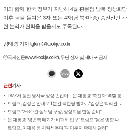
이와 함께 한국 정부가 지난해 4월 판문점 남북 정상회담
이후 공을 들여온 3자 또는 4자(남·북·미·중) 종전선언 관
련 논의가 탄력을 받을지도 주목된다.
김태경 기자 tgkim@kookje.co.kr
ⓒ국제신문(www.kookje.co.kr), 무단 전재 및 재배포 금지
관련
기사
DMZ서 정전 당사국 정상 손잡아…문 대통령 ‘촉진자’ 역할 통했다
트럼프, 김정은 안내로 1분간 북한땅 밟아…“김정은 백악관 초청”
트럼프 “2~3주간 실무팀 구성, 정상회담 협상 준비”
문 대통령 “영변핵 폐기가 비핵화 입구” 트럼프 “옳은 방향 나가길”
트럼프, 이재용 등 치켜세우며 “대미투자 확대해 달라”