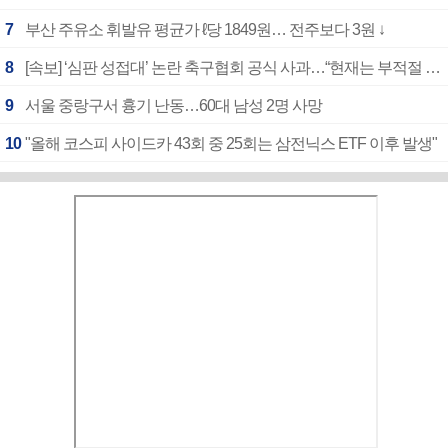
7
부산 주유소 휘발유 평균가 ℓ당 1849원… 전주보다 3원 ↓
8
[속보] ‘심판 성접대’ 논란 축구협회 공식 사과…“현재는 부적절 행위 없어”
9
서울 중랑구서 흉기 난동…60대 남성 2명 사망
10
"올해 코스피 사이드카 43회 중 25회는 삼전닉스 ETF 이후 발생"