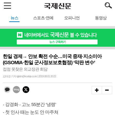
뉴스
스포츠·연예
오피니언
동영상
한일 경제→ 안보 확전 수순…미국 중재·지소미아
(GSOMIA·한일 군사정보보호협정) ‘막판 변수’
접점 못찾은 외교장관 회담
김태경 기자 tgkim@kookje.co.kr | 2019.08.01 20:22
- 강경화 - 고노 55분간 ‘냉랭’
- 첫 인사 때는 눈도 안 마주쳐