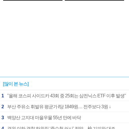
1182개팀 전수조사
확정
[많이 본 뉴스]
1
"올해 코스피 사이드카 43회 중 25회는 삼전닉스 ETF 이후 발생"
2
부산 주유소 휘발유 평균가 ℓ당 1849원… 전주보다 3원 ↓
3
백양산 고지대 마을우물 55년 만에 바닥
4
경위 이하 경찰 하위직 ‘중수청 러시’ 전망…檢 기피와 대조