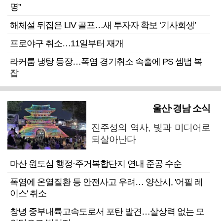
명”
해체설 뒤집은 LIV 골프…새 투자자 확보 ‘기사회생’
프로야구 취소…11일부터 재개
라커룸 냉탕 등장…폭염 경기취소 속출에 PS 셈법 복
잡
울산·경남 소식
진주성의 역사, 빛과 미디어로
되살아난다
마산 원도심 행정·주거복합단지 연내 준공 수순
폭염에 온열질환 등 안전사고 우려… 양산시, '어필 레
이스' 취소
창녕 중부내륙고속도로서 포탄 발견…살상력 없는 모