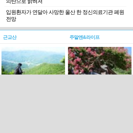
의탄으로 밝혀져
입원환자가 연달아 사망한 울산 한 정신의료기관 폐원
전망
근교산
주말엔&라이프
근교산&그너머…상주·문경
폭염보다 더 뜨거워라…100
청화산~시루봉
일을 붉게 불태울 ‘선비정신’
피었네
PC버전
엑스
페이스북
Copyright ⓒ 2015 All rights reserved by 국제신문