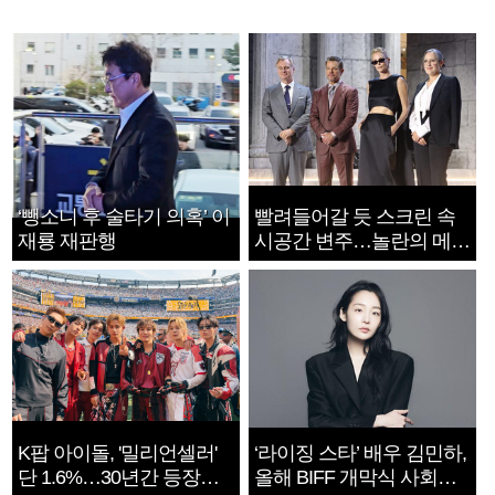
‘뺑소니 후 술타기 의혹’ 이
빨려들어갈 듯 스크린 속
재룡 재판행
시공간 변주…놀란의 메시
지는 ‘전쟁 속죄’
K팝 아이돌, '밀리언셀러'
‘라이징 스타’ 배우 김민하,
단 1.6%…30년간 등장
올해 BIFF 개막식 사회자