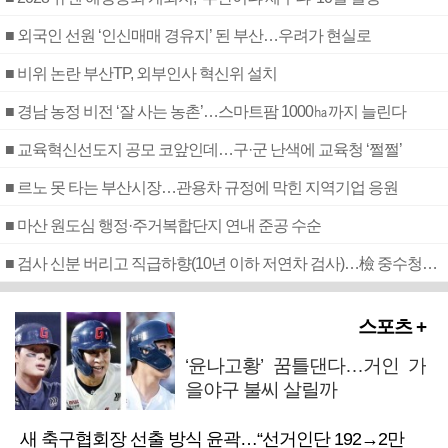
■ 외국인 선원 ‘인신매매 경유지’ 된 부산…우려가 현실로
■ 비위 논란 부산TP, 외부인사 혁신위 설치
■ 경남 농정 비전 ‘잘 사는 농촌’…스마트팜 1000㏊까지 늘린다
■ 교육혁신선도지 공모 코앞인데…구·군 난색에 교육청 ‘쩔쩔’
■ 르노 못 타는 부산시장…관용차 규정에 막힌 지역기업 응원
■ 마산 원도심 행정·주거복합단지 연내 준공 수순
■ 검사 신분 버리고 직급하향(10년 이하 저연차 검사)…檢 중수청행 기피
스포츠 +
‘윤나고황’ 꿈틀댄다…거인 가
을야구 불씨 살릴까
새 축구협회장 선출 방식 윤곽…“선거인단 192→2만