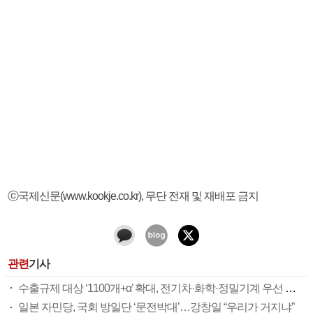
ⓒ국제신문(www.kookje.co.kr), 무단 전재 및 재배포 금지
관련
기사
수출규제 대상 ‘1100개+α’ 확대, 전기차·화학·정밀기계 우선 타깃
일본 자민당, 국회 방일단 ‘문전박대’…강창일 “우리가 거지냐”