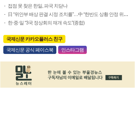
접점 못 찾은 한일, 파국 치닫나
日 “위안부 배상 판결 시정 조치를”…中 “한반도 상황 안정 위해 돕겠다”(종합)
한·중·일 “3국 정상회의 재개 속도”(종합)
국제신문 카카오플러스 친구
국제신문 공식 페이스북
인스타그램