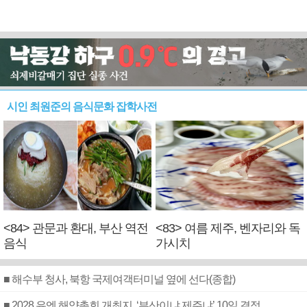
시인 최원준의 음식문화 잡학사전
<84> 관문과 환대, 부산 역전
<83> 여름 제주, 벤자리와 독
음식
가시치
■ 해수부 청사, 북항 국제여객터미널 옆에 선다(종합)
■ 2028 유엔 해양총회 개최지, ‘부산이냐 제주냐’ 10일 결정