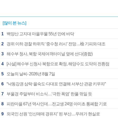
[많이 본 뉴스]
1
백양산 고지대 마을우물 55년 만에 바닥
2
경위 이하 경찰 하위직 ‘중수청 러시’ 전망…檢 기피와 대조
3
해수부 청사, 북항 국제여객터미널 옆에 선다(종합)
4
[사설] 해수부 신청사 북항으로 확정, 해양수도 도약의 전환점
5
오늘의 날씨- 2026년 8월 7일
6
“낙동강권 삼락·을숙도·다대포 연결해 서부산 관광 키우자”
7
부울경 주말부터 비소식…‘극한 폭염’ 한풀 꺾일 듯
8
피란마을 67년 역사인데…전교생 24명 아미초 통폐합 기로
9
외국인 선원 ‘인신매매 경유지’ 된 부산…우려가 현실로