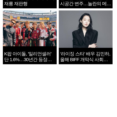
재룡 재판행
시공간 변주…놀란의 메시
지는 ‘전쟁 속죄’
K팝 아이돌, '밀리언셀러'
‘라이징 스타’ 배우 김민하,
단 1.6%…30년간 등장
올해 BIFF 개막식 사회자
1182개팀 전수조사
확정