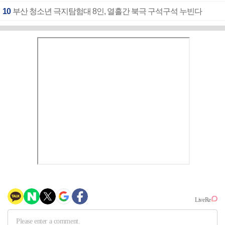
10
부산 청소년 극지탐험대 8인, 열흘간 북극 구석구석 누빈다