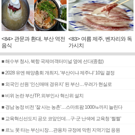
<84> 관문과 환대, 부산 역전
<83> 여름 제주, 벤자리와 독
음식
가시치
■ 해수부 청사, 북항 국제여객터미널 옆에 선다(종합)
■ 2028 유엔 해양총회 개최지, ‘부산이냐 제주냐’ 10일 결정
■ 외국인 선원 ‘인신매매 경유지’ 된 부산…우려가 현실로
■ 비위 논란 부산TP, 외부인사 혁신위 설치
■ 경남 농정 비전 ‘잘 사는 농촌’…스마트팜 1000㏊까지 늘린다
■ 교육혁신선도지 공모 코앞인데…구·군 난색에 교육청 ‘쩔쩔’
■ 르노 못 타는 부산시장…관용차 규정에 막힌 지역기업 응원