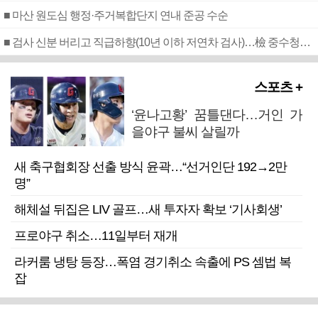
■ 마산 원도심 행정·주거복합단지 연내 준공 수순
■ 검사 신분 버리고 직급하향(10년 이하 저연차 검사)…檢 중수청행 기피
스포츠 +
‘윤나고황’ 꿈틀댄다…거인 가
을야구 불씨 살릴까
새 축구협회장 선출 방식 윤곽…“선거인단 192→2만
명”
해체설 뒤집은 LIV 골프…새 투자자 확보 ‘기사회생’
프로야구 취소…11일부터 재개
라커룸 냉탕 등장…폭염 경기취소 속출에 PS 셈법 복
잡