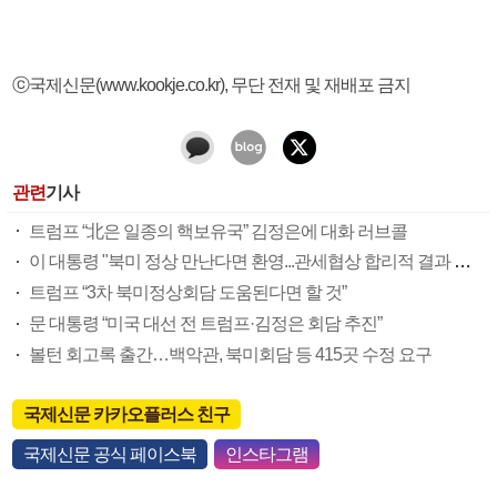
ⓒ국제신문(www.kookje.co.kr), 무단 전재 및 재배포 금지
관련
기사
트럼프 “北은 일종의 핵보유국” 김정은에 대화 러브콜
이 대통령 "북미 정상 만난다면 환영...관세협상 합리적 결과 기대"
트럼프 “3차 북미정상회담 도움된다면 할 것”
문 대통령 “미국 대선 전 트럼프·김정은 회담 추진”
볼턴 회고록 출간…백악관, 북미회담 등 415곳 수정 요구
국제신문 카카오플러스 친구
국제신문 공식 페이스북
인스타그램