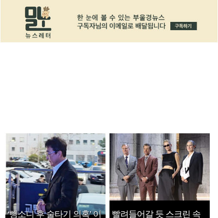
‘뺑소니 후 술타기 의혹’ 이
빨려들어갈 듯 스크린 속