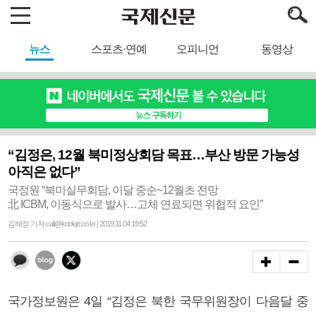
뉴스
스포츠·연예
오피니언
동영상
“김정은, 12월 북미정상회담 목표…부산 방문 가능성
아직은 없다”
국정원 “북미실무회담, 이달 중순~12월초 전망
北 ICBM, 이동식으로 발사…고체 연료되면 위협적 요인”
김해정 기자 call@kookje.co.kr | 2019.11.04 19:52
국가정보원은 4일 “김정은 북한 국무위원장이 다음달 중