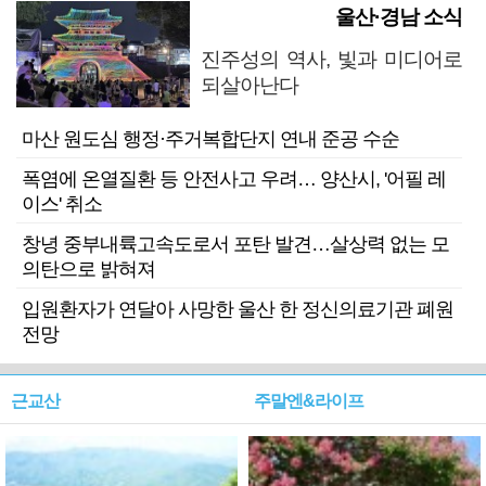
울산·경남 소식
진주성의 역사, 빛과 미디어로
되살아난다
마산 원도심 행정·주거복합단지 연내 준공 수순
폭염에 온열질환 등 안전사고 우려… 양산시, '어필 레
이스' 취소
창녕 중부내륙고속도로서 포탄 발견…살상력 없는 모
의탄으로 밝혀져
입원환자가 연달아 사망한 울산 한 정신의료기관 폐원
전망
근교산
주말엔&라이프