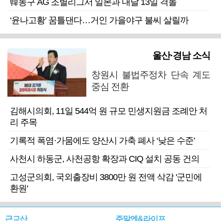
韓농구 AG 조별리그서 일본과 내달 13일 격돌
‘윤나고황’ 꿈틀댄다…거인 가을야구 불씨 살릴까
울산·경남 소식
창원시 불법주정차 단속 계도
중심 전환
김해시의회, 11일 544억 원 규모 민생지원금 조례안 처
리 주목
기록적 폭염·가뭄에도 양산시 가축 폐사 ‘낮은 수준’
사천시 하동군, 사천공항 확장과 CIQ 설치 공동 건의
고성군의회, 국외출장비 3800만 원 전액 삭감 '군민에
환원'
근교산
주말엔&라이프