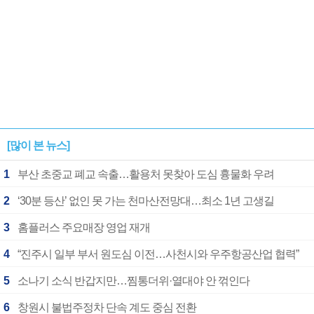
[많이 본 뉴스]
1
부산 초중교 폐교 속출…활용처 못찾아 도심 흉물화 우려
2
‘30분 등산’ 없인 못 가는 천마산전망대…최소 1년 고생길
3
홈플러스 주요매장 영업 재개
4
“진주시 일부 부서 원도심 이전…사천시와 우주항공산업 협력”
5
소나기 소식 반갑지만…찜통더위·열대야 안 꺾인다
6
창원시 불법주정차 단속 계도 중심 전환