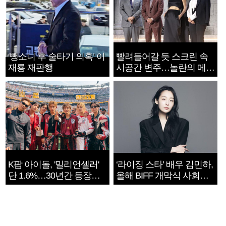
‘뺑소니 후 술타기 의혹’ 이
빨려들어갈 듯 스크린 속
재룡 재판행
시공간 변주…놀란의 메시
지는 ‘전쟁 속죄’
K팝 아이돌, '밀리언셀러'
‘라이징 스타’ 배우 김민하,
단 1.6%…30년간 등장
올해 BIFF 개막식 사회자
1182개팀 전수조사
확정