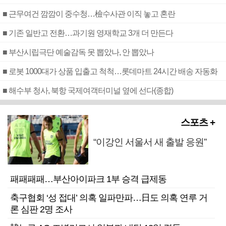
■ 근무여건 깜깜이 중수청…檢수사관 이직 놓고 혼란
■ 기존 일반고 전환…과기원 영재학교 3개 더 만든다
■ 부산시립극단 예술감독 못 뽑았나, 안 뽑았나
■ 로봇 1000대가 상품 입출고 척척…롯데마트 24시간 배송 자동화
■ 해수부 청사, 북항 국제여객터미널 옆에 선다(종합)
스포츠 +
“이강인 서울서 새 출발 응원”
패패패패…부산아이파크 1부 승격 급제동
축구협회 ‘성 접대’ 의혹 일파만파…日도 의혹 연루 거
론 심판 2명 조사