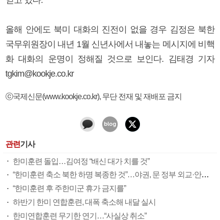
올해 안에도 북미 대화의 진전이 없을 경우 김정은 북한
국무위원장이 내년 1월 신년사에서 내놓는 메시지에 비핵
화 대화의 운명이 정해질 것으로 보인다. 김태경 기자
tgkim@kookje.co.kr
ⓒ국제신문(www.kookje.co.kr), 무단 전재 및 재배포 금지
관련
기사
한미훈련 돌입…김여정 “배신 대가 치를 것”
“한미훈련 축소 북한 하명 복종한 것”…야권, 문 정부 외교·안보 십자포화
“한미훈련 후 주한미군 휴가 금지를”
하반기 한미 연합훈련, 대폭 축소해 내달 실시
한미연합훈련 무기한 연기…“사실상 취소”