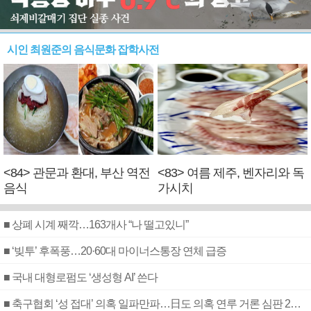
시인 최원준의 음식문화 잡학사전
<84> 관문과 환대, 부산 역전
<83> 여름 제주, 벤자리와 독
음식
가시치
■ 상폐 시계 째깍…163개사 “나 떨고있니”
■ ‘빚투’ 후폭풍…20·60대 마이너스통장 연체 급증
■ 국내 대형로펌도 ‘생성형 AI’ 쓴다
■ 축구협회 ‘성 접대’ 의혹 일파만파…日도 의혹 연루 거론 심판 2명 조사