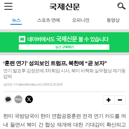
뉴스
스포츠·연예
오피니언
동영상
‘훈련 연기’ 성의보인 트럼프, 북한에 “곧 보자”
연기 발표후 김정은에 3차회담 시사, 북미 비핵화 실무협상 재가동
압박
김태경 기자 tgkim@kookje.co.kr | 2019.11.18 19:26
한미 국방당국이 한미 연합공중훈련 전격 연기 카드를 꺼
내 들면서 북미 간 협상 재개에 대한 기대감이 확산되고