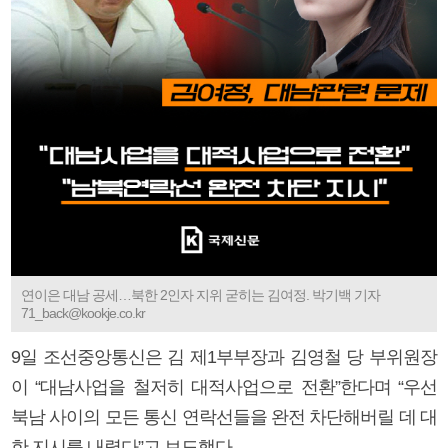
연이은 대남 공세…북한 2인자 지위 굳히는 김여정. 박기백 기자
71_back@kookje.co.kr
9일 조선중앙통신은 김 제1부부장과 김영철 당 부위원장
이 “대남사업을 철저히 대적사업으로 전환”한다며 “우선
북남 사이의 모든 통신 연락선들을 완전 차단해버릴 데 대
한 지시를 내렸다”고 보도했다.