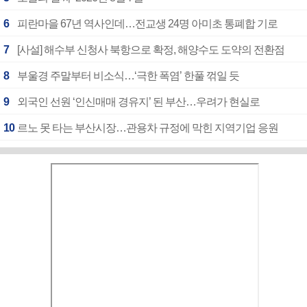
6
피란마을 67년 역사인데…전교생 24명 아미초 통폐합 기로
7
[사설] 해수부 신청사 북항으로 확정, 해양수도 도약의 전환점
8
부울경 주말부터 비소식…‘극한 폭염’ 한풀 꺾일 듯
9
외국인 선원 ‘인신매매 경유지’ 된 부산…우려가 현실로
10
르노 못 타는 부산시장…관용차 규정에 막힌 지역기업 응원