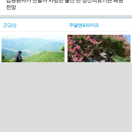
입원환자가 연달아 사망한 울산 한 정신의료기관 폐원
전망
근교산
주말엔&라이프
근교산&그너머…상주·문경
폭염보다 더 뜨거워라…100
청화산~시루봉
일을 붉게 불태울 ‘선비정신’
피었네
PC버전
엑스
페이스북
Copyright ⓒ 2015 All rights reserved by 국제신문