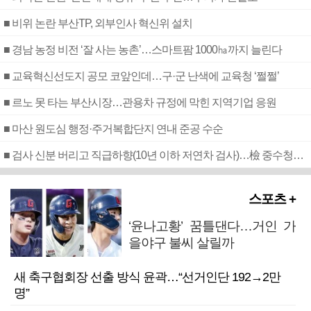
■ 비위 논란 부산TP, 외부인사 혁신위 설치
■ 경남 농정 비전 ‘잘 사는 농촌’…스마트팜 1000㏊까지 늘린다
■ 교육혁신선도지 공모 코앞인데…구·군 난색에 교육청 ‘쩔쩔’
■ 르노 못 타는 부산시장…관용차 규정에 막힌 지역기업 응원
■ 마산 원도심 행정·주거복합단지 연내 준공 수순
■ 검사 신분 버리고 직급하향(10년 이하 저연차 검사)…檢 중수청행 기피
스포츠 +
‘윤나고황’ 꿈틀댄다…거인 가
을야구 불씨 살릴까
새 축구협회장 선출 방식 윤곽…“선거인단 192→2만
명”