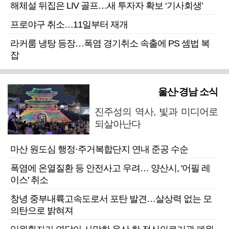
해체설 뒤집은 LIV 골프…새 투자자 확보 ‘기사회생’
프로야구 취소…11일부터 재개
라커룸 냉탕 등장…폭염 경기취소 속출에 PS 셈법 복
잡
울산·경남 소식
진주성의 역사, 빛과 미디어로
되살아난다
마산 원도심 행정·주거복합단지 연내 준공 수순
폭염에 온열질환 등 안전사고 우려… 양산시, '어필 레
이스' 취소
창녕 중부내륙고속도로서 포탄 발견…살상력 없는 모
의탄으로 밝혀져