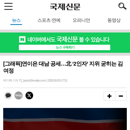
뉴스
스포츠·연예
오피니언
동영상
[그래픽]연이은 대남 공세…北 ‘2인자’ 지위 굳히는 김
여정
박기백 기자 71_back@kookje.co.kr | 2020.06.09 17:51