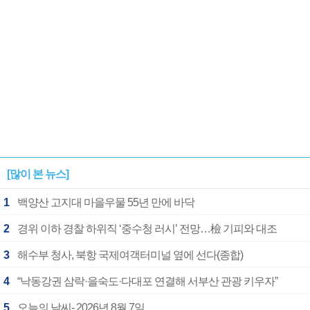
[많이 본 뉴스]
1
백양산 고지대 마을우물 55년 만에 바닥
2
경위 이하 경찰 하위직 ‘중수청 러시’ 전망…檢 기피와 대조
3
해수부 청사, 북항 국제여객터미널 옆에 선다(종합)
4
“낙동강권 삼락·을숙도·다대포 연결해 서부산 관광 키우자”
5
오늘의 날씨- 2026년 8월 7일