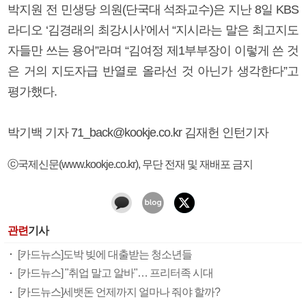
박지원 전 민생당 의원(단국대 석좌교수)은 지난 8일 KBS
라디오 ‘김경래의 최강시사’에서 “지시라는 말은 최고지도
자들만 쓰는 용어”라며 “김여정 제1부부장이 이렇게 쓴 것
은 거의 지도자급 반열로 올라선 것 아닌가 생각한다”고
평가했다.
박기백 기자 71_back@kookje.co.kr 김재헌 인턴기자
ⓒ국제신문(www.kookje.co.kr), 무단 전재 및 재배포 금지
관련
기사
[카드뉴스]도박 빚에 대출받는 청소년들
[카드뉴스] "취업 말고 알바"… 프리터족 시대
[카드뉴스]세뱃돈 언제까지 얼마나 줘야 할까?