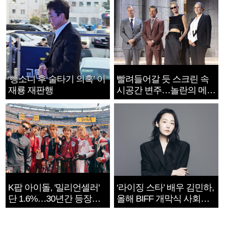
‘뺑소니 후 술타기 의혹’ 이
빨려들어갈 듯 스크린 속
재룡 재판행
시공간 변주…놀란의 메시
지는 ‘전쟁 속죄’
K팝 아이돌, '밀리언셀러'
‘라이징 스타’ 배우 김민하,
단 1.6%…30년간 등장
올해 BIFF 개막식 사회자
1182개팀 전수조사
확정