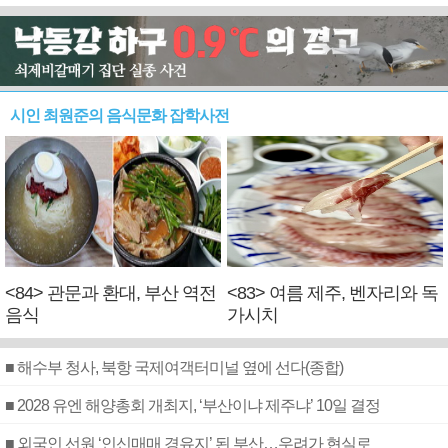
시인 최원준의 음식문화 잡학사전
<84> 관문과 환대, 부산 역전
<83> 여름 제주, 벤자리와 독
음식
가시치
■ 해수부 청사, 북항 국제여객터미널 옆에 선다(종합)
■ 2028 유엔 해양총회 개최지, ‘부산이냐 제주냐’ 10일 결정
■ 외국인 선원 ‘인신매매 경유지’ 된 부산…우려가 현실로