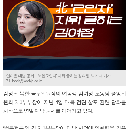
연이은 대남 공세…북한 ‘2인자’ 지위 굳히는 김여정. 박기백 기자
71_back@kookje.co.kr
김정은 북한 국무위원장의 여동생 김여정 노동당 중앙위
원회 제1부부장이 지난 4일 대북 전단 살포 관련 담화를
시작으로 연일 대남 공세를 이어가고 있다.
‘백두혈통’인 김 제1부부장이 대남 사업에 영향력을 키우