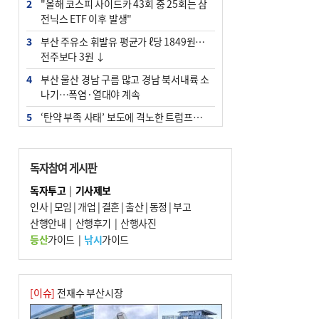
2
"올해 코스피 사이드카 43회 중 25회는 삼
전닉스 ETF 이후 발생"
3
부산 주유소 휘발유 평균가 ℓ당 1849원…
전주보다 3원 ↓
4
부산 울산 경남 구름 많고 경남 북서내륙 소
나기…폭염·열대야 계속
5
‘탄약 부족 사태’ 보도에 격노한 트럼프…
군사기밀 유출자 색출 지시
6
부산 앞바다에 기름 425ℓ 유출한 러시아 화
독자참여 게시판
물선 적발
독자투고
|
기사제보
7
백양산 고지대 마을우물 55년 만에 바닥
인사
|
모임
|
개업
|
결혼
|
출산
|
동정
|
부고
8
경위 이하 경찰 하위직 ‘중수청 러시’ 전
산행안내
|
산행후기
|
산행사진
망…檢 기피와 대조
등산
가이드
|
낚시
가이드
9
해수부 청사, 북항 국제여객터미널 옆에 선
다(종합)
10
피란마을 67년 역사인데…전교생 24명 아
[이슈]
전재수 부산시장
미초 통폐합 기로