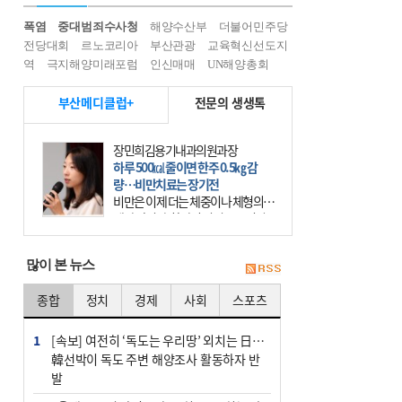
폭염
중대범죄수사청
해양수산부
더불어민주당
전당대회
르노코리아
부산관광
교육혁신선도지
역
극지해양미래포럼
인신매매
UN해양총회
부산메디클럽+
전문의 생생톡
장민희김용기내과의원과장
하루 500㎉ 줄이면 한주 0.5㎏ 감
량…비만치료는 장기전
비만은 이제 더는 체중이나 체형의 문
제가 아니다. 하나의 질병으로 인지
하고 치료와 관리를 해야 한다. 세계
보건기구(WHO)는 이미 1994년 비만
많이 본 뉴스
을 인류의 중요한
종합
정치
경제
사회
스포츠
1
[속보] 여전히 ‘독도는 우리땅’ 외치는 日…
韓선박이 독도 주변 해양조사 활동하자 반
발