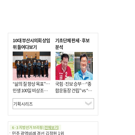
10대 부산시의회 상임
기초단체 판세·후보
위 들여다보기
분석
“삶의 질 향상 목표”…
국힘·진보 승부…“종
민생 100일 비상조치
합운동장 건립” vs “출
면밀 심사
근 공공버스 도입”
6·3 지방선거 브리핑
[전체보기]
민주 광역비례 경선 김정원 1위