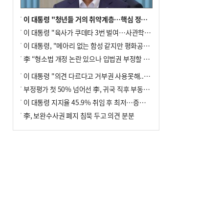
이 대통령 "청년들 거의 취약계층…핵심 정책 재편""
이 대통령 "육사가 쿠데타 3번 벌여…사관학교 통합 신속히 추진"
이 대통령, "메아리 없는 함성 같지만 평화공존책 계속해야"
李 “형소법 개정 논란 있으나 입법권 부정할 만큼은 아냐”(종합)
이 대통령 "의견 다르다고 거부권 사용못해.. 입법권 부정할 상황이라 보기 어려워"
부정평가 첫 50% 넘어선 李, 귀국 직후 부동산·증시 점검(종합)
이 대통령 지지율 45.9% 취임 후 최저…증시 폭락·연임 개헌 논란 영향
李, 보완수사권 폐지 침묵 두고 의견 분분