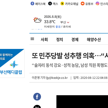
페이스북
엑스
카카오채널
유튜브
인스
사회
정치
경제
해양수산
또 민주당발 성추행 의혹…“
“술자리 동석 강요·성적 농담, 남성 직원 폭행
이준영 기자
ljy@kookje.co.kr
| 입력 : 2020-08-12 22:04:08