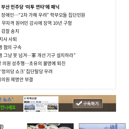
부산 민주당 ‘미투 연타’에 패닉
 장애인…“2차 가해 우려” 학부모들 집단민원
의 무자격 원어민 강사에 징역 10년 구형
 검찰 송치
주지사 사퇴
행 혐의 구속
행 그냥 못 넘겨…軍 개선 기구 설치하라”
영 의원 성추행…초유의 불명예 퇴진
‘정의당 쇼크’ 집단탈당 우려
시의원 제명안 부결
합)