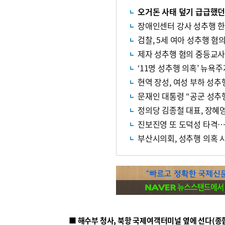
오거돈 사태 덮기 급급했던 
장애인센터 강사 성추행 한
검찰, 5세 여아 성추행 혐
제자 성추행 혐의 중등교사
‘11명 성추행 의혹’ 뉴욕
현역 장성, 여성 부하 성추
문재인 대통령 “공군 성추
정의당 김종철 대표, 장혜
진보진영 또 도덕성 타격…
부산시의회, 성추행 의혹 
■ 해수부 청사, 북항 국제여객터미널 옆에 선다(종