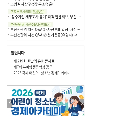
조병길 사상구청장 무소속 출마
주목 부산시의회
[전체보기]
‘장수기업 세무조사 유예’ 파격 인센티브, 부산 유출 막을까
부산선관위 지선 Q&A
[전체보기]
부산선관위 지선 Q&A ③ 사전투표 일정·사전투표함 보관
부산선관위 지선 Q&A ② 선거운동(유권자) 교육감투표용지
알립니다
· 제 219회 한낮의 유U; 콘서트
· 제7회 부마항쟁문학상 공모
· 2026 국제 어린이·청소년 경제아카데미