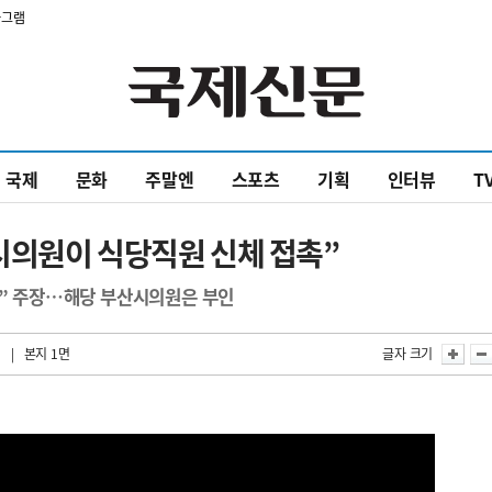
타그램
국제
문화
주말엔
스포츠
기획
인터뷰
T
시의원이 식당직원 신체 접촉”
도” 주장…해당 부산시의원은 부인
| 본지 1면
글자 크기