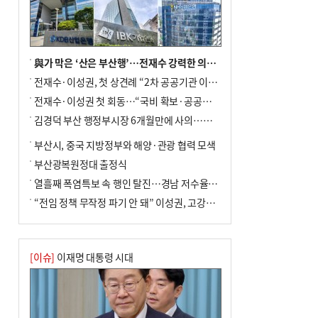
與가 막은 ‘산은 부산행’…전재수 강력한 의지 표명 없인 공염불
전재수·이성권, 첫 상견례 “2차 공공기관 이전 초당 협력”(종합)
전재수·이성권 첫 회동…“국비 확보·공공기관 이전 협력”
김경덕 부산 행정부시장 6개월만에 사의…후임 인선 촉각
부산시, 중국 지방정부와 해양·관광 협력 모색
부산광복원정대 출정식
열흘째 폭염특보 속 행인 탈진…경남 저수율 평년의 절반
“전임 정책 무작정 파기 안 돼” 이성권, 고강도 ‘전재수 견제’ 예고
[이슈]
이재명 대통령 시대