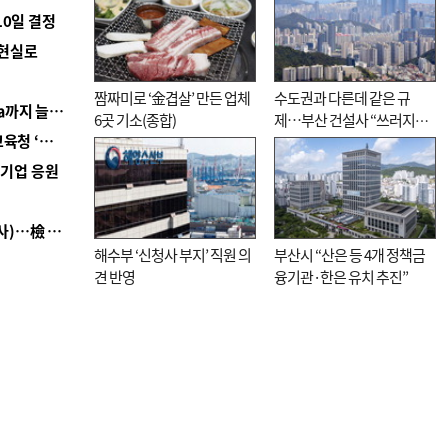
10일 결정
 현실로
짬짜미로 ‘金겹살’ 만든 업체
수도권과 다른데 같은 규
■ 경남 농정 비전 ‘잘 사는 농촌’…스마트팜 1000㏊까지 늘린다
6곳 기소(종합)
제…부산 건설사 “쓰러지기
■ 교육혁신선도지 공모 코앞인데…구·군 난색에 교육청 ‘쩔쩔’
직전”
역기업 응원
■ 검사 신분 버리고 직급하향(10년 이하 저연차 검사)…檢 중수청행 기피
해수부 ‘신청사 부지’ 직원 의
부산시 “산은 등 4개 정책금
견 반영
융기관·한은 유치 추진”