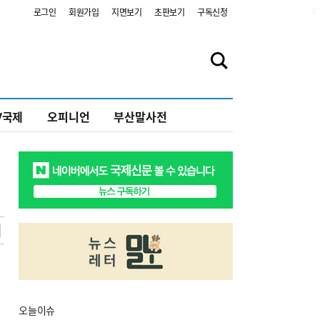
2
로그인
회원가입
지면보기
초판보기
구독신청
V국제
오피니언
부산말사전
오늘
이슈