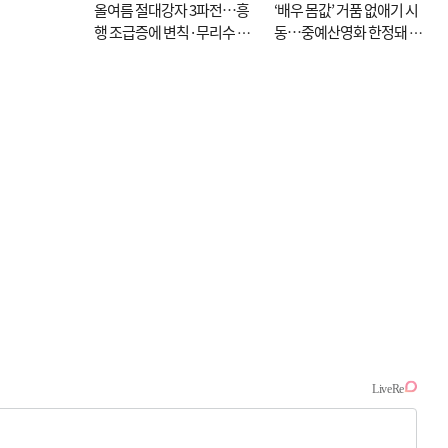
올여름 절대강자 3파전…흥
‘배우 몸값’ 거품 없애기 시
행 조급증에 변칙·무리수 마
동…중예산영화 한정돼 실
케팅도
효성 의문도