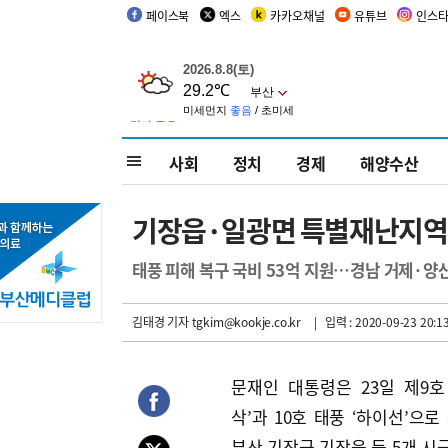
페이스북
엑스
카카오채널
유튜브
인스
사회
정치
경제
해양수산
기장읍·일광면 특별재난지역
태풍 피해 복구 국비 53억 지원…경남 거제·양
김태경 기자
tgkim@kookje.co.kr
| 입력 : 2020-09-23 20:1
문재인 대통령은 23일 제9호
삭’과 10호 태풍 ‘하이선’으로
부산 기장군 기장읍 등 5개 시군