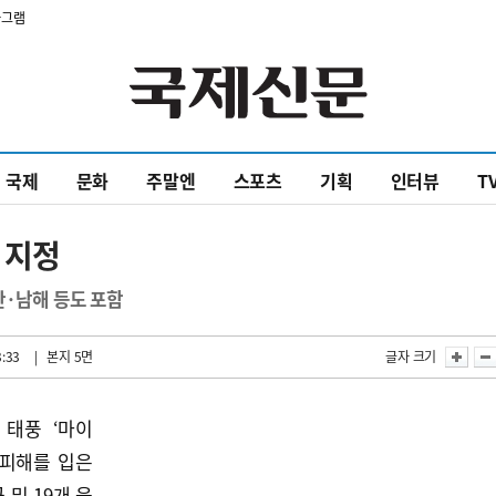
타그램
국제
문화
주말엔
스포츠
기획
인터뷰
T
 지정
산·남해 등도 포함
3:33
| 본지 5면
글자 크기
 태풍 ‘마이
 피해를 입은
 및 19개 읍