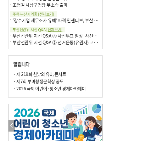
조병길 사상구청장 무소속 출마
주목 부산시의회
[전체보기]
‘장수기업 세무조사 유예’ 파격 인센티브, 부산 유출 막을까
부산선관위 지선 Q&A
[전체보기]
부산선관위 지선 Q&A ③ 사전투표 일정·사전투표함 보관
부산선관위 지선 Q&A ② 선거운동(유권자) 교육감투표용지
알립니다
· 제 219회 한낮의 유U; 콘서트
· 제7회 부마항쟁문학상 공모
· 2026 국제 어린이·청소년 경제아카데미