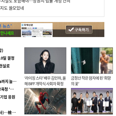
유시설도 포함해야…창원시 법률 개정 건의
단지도 쓸모있네
합)
10일 결정
 현실로
‘라이징 스타’ 배우 김민하, 올
금정산 작은 암자에 핀 ‘희망
■ 경남 농정 비전 ‘잘 사는 농촌’…스마트팜 1000㏊까지 늘린다
해 BIFF 개막식 사회자 확정
의 꽃’
■ 교육혁신선도지 공모 코앞인데…구·군 난색에 교육청 ‘쩔쩔’
역기업 응원
■ 검사 신분 버리고 직급하향(10년 이하 저연차 검사)…檢 중수청행 기피