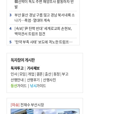
韓선박이 독도 주변 해양조사 활동하자 반
발
3
부산 울산 경남 구름 많고 경남 북서내륙 소
나기…폭염·열대야 계속
4
[속보]‘尹 탄핵 반대’ 세계로교회 손현보,
백악관서 트럼프 접견
5
‘탄약 부족 사태’ 보도에 격노한 트럼프…
군사기밀 유출자 색출 지시
6
부산 주유소 휘발유 평균가 ℓ당 1849원…
독자참여 게시판
전주보다 3원 ↓
독자투고
|
기사제보
7
노후 상수도관 파열에 폭염 속 사상구 2300
인사
|
모임
|
개업
|
결혼
|
출산
|
동정
|
부고
여 가구 6시간 단수
산행안내
|
산행후기
|
산행사진
8
[속보] ‘심판 성접대’ 논란 축구협회 공식 사
등산
가이드
|
낚시
가이드
과…“현재는 부적절 행위 없어”
9
"올해 코스피 사이드카 43회 중 25회는 삼
전닉스 ETF 이후 발생"
[이슈]
전재수 부산시장
10
서울 중랑구서 흉기 난동…60대 남성 2명