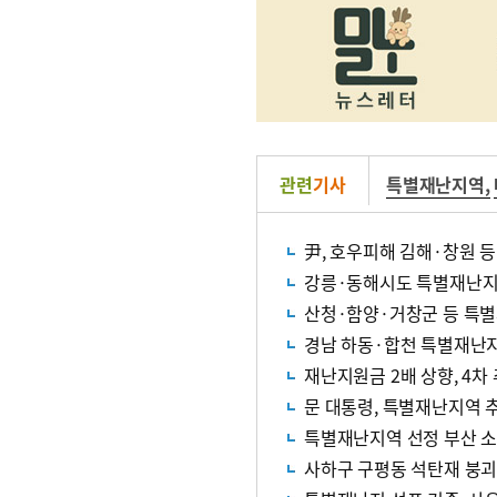
관련
기사
특별재난지역
,
尹, 호우피해 김해·창원 
강릉·동해시도 특별재난지
산청·함양·거창군 등 특
경남 하동·합천 특별재난
재난지원금 2배 상향, 4차
문 대통령, 특별재난지역 
특별재난지역 선정 부산 소
사하구 구평동 석탄재 붕괴