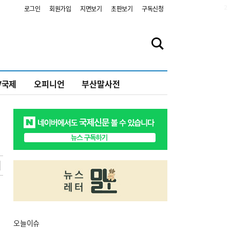
2
로그인
회원가입
지면보기
초판보기
구독신청
V국제
오피니언
부산말사전
오늘
이슈