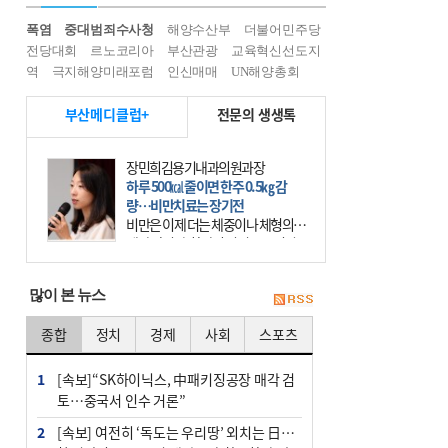
폭염
중대범죄수사청
해양수산부
더불어민주당
전당대회
르노코리아
부산관광
교육혁신선도지
역
극지해양미래포럼
인신매매
UN해양총회
부산메디클럽+
전문의 생생톡
장민희김용기내과의원과장
하루 500㎉ 줄이면 한주 0.5㎏ 감
량…비만치료는 장기전
비만은 이제 더는 체중이나 체형의 문
제가 아니다. 하나의 질병으로 인지
하고 치료와 관리를 해야 한다. 세계
보건기구(WHO)는 이미 1994년 비만
많이 본 뉴스
을 인류의 중요한
종합
정치
경제
사회
스포츠
1
[속보]“SK하이닉스, 中패키징공장 매각 검
토…중국서 인수 거론”
2
[속보] 여전히 ‘독도는 우리땅’ 외치는 日…