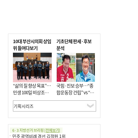
10대 부산시의회 상임
기초단체 판세·후보
위 들여다보기
분석
“삶의 질 향상 목표”…
국힘·진보 승부…“종
민생 100일 비상조치
합운동장 건립” vs “출
면밀 심사
근 공공버스 도입”
6·3 지방선거 브리핑
[전체보기]
민주 광역비례 경선 김정원 1위