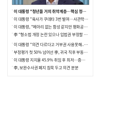
이 대통령 "청년들 거의 취약계층…핵심 정책 재편""
이 대통령 "육사가 쿠데타 3번 벌여…사관학교 통합 신속히 추진"
이 대통령, "메아리 없는 함성 같지만 평화공존책 계속해야"
李 “형소법 개정 논란 있으나 입법권 부정할 만큼은 아냐”(종합)
이 대통령 "의견 다르다고 거부권 사용못해.. 입법권 부정할 상황이라 보기 어려워"
부정평가 첫 50% 넘어선 李, 귀국 직후 부동산·증시 점검(종합)
이 대통령 지지율 45.9% 취임 후 최저…증시 폭락·연임 개헌 논란 영향
李, 보완수사권 폐지 침묵 두고 의견 분분