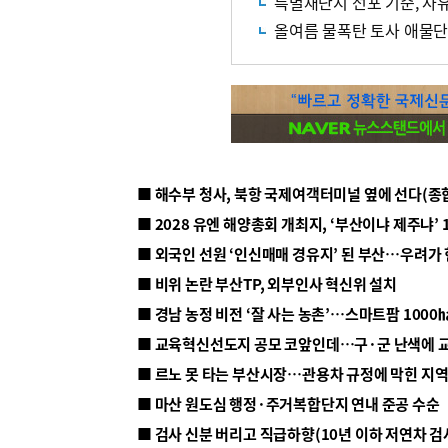
특별재난지 선포 기준, 사
올여름 물폭탄 토사 애물
■ 해수부 청사, 북항 국제여객터미널 옆에 선다(종
■ 2028 유엔 해양총회 개최지, ‘부산이냐 제주냐’ 
■ 외국인 선원 ‘인신매매 경유지’ 된 부산…우려가
■ 비위 논란 부산TP, 외부인사 혁신위 설치
■ 르노 못 타는 부산시장…관용차 규정에 막힌 지
■ 마산 원도심 행정·주거복합단지 연내 준공 수순