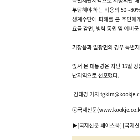
특별재난지역으로 지정되면 해
부담해야 하는 비용의 50∼80
생계수단에 피해를 본 주민에
요금 감면, 병력 동원 및 예비군
기장읍과 일광면의 경우 특별재
앞서 문 대통령은 지난 15일 
난지역으로 선포했다.
김태경 기자 tgkim@kookje.co
ⓒ국제신문(www.kookje.co.
▶
[국제신문 페이스북]
[국제신