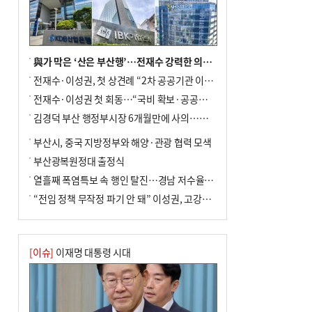
사망
與가 막은 ‘산은 부산행’…전재수 강력한 의지 표명 없인 공염불
전재수·이성권, 첫 상견례 “2차 공공기관 이전 초당 협력”(종합)
전재수·이성권 첫 회동…“국비 확보·공공기관 이전 협력”
김경덕 부산 행정부시장 6개월만에 사의…후임 인선 촉각
부산시, 중국 지방정부와 해양·관광 협력 모색
부산광복원정대 출정식
열흘째 폭염특보 속 행인 탈진…경남 저수율 평년의 절반
“전임 정책 무작정 파기 안 돼” 이성권, 고강도 ‘전재수 견제’ 예고
[이슈]
이재명 대통령 시대