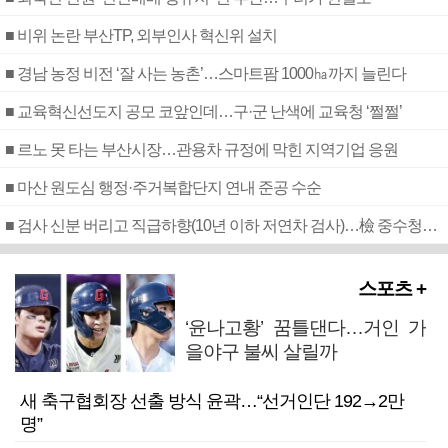
■ 비위 논란 부산TP, 외부인사 혁신위 설치
■ 경남 농정 비전 ‘잘 사는 농촌’…스마트팜 1000㏊까지 늘린다
■ 교육혁신선도지 공모 코앞인데…구·군 난색에 교육청 ‘쩔쩔’
■ 르노 못 타는 부산시장…관용차 규정에 막힌 지역기업 응원
■ 마산 원도심 행정·주거복합단지 연내 준공 수순
■ 검사 신분 버리고 직급하향(10년 이하 저연차 검사)…檢 중수청행 기피
스포츠 +
‘윤나고황’ 꿈틀댄다…거인 가
을야구 불씨 살릴까
새 축구협회장 선출 방식 윤곽…“선거인단 192→2만
명”