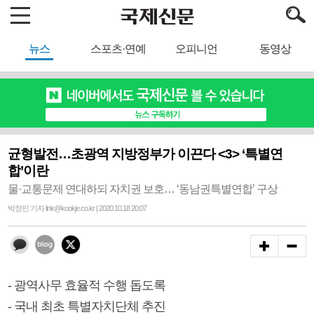
뉴스
스포츠·연예
오피니언
동영상
균형발전…초광역 지방정부가 이끈다 <3> ‘특별연
합’이란
물·교통문제 연대하되 자치권 보호… ‘동남권특별연합’ 구상
박정민 기자 link@kookje.co.kr | 2020.10.18 20:07
- 광역사무 효율적 수행 돕도록
- 국내 최초 특별자치단체 추진