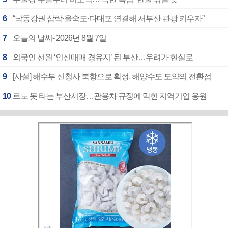
6
“낙동강권 삼락·을숙도·다대포 연결해 서부산 관광 키우자”
7
오늘의 날씨- 2026년 8월 7일
8
외국인 선원 ‘인신매매 경유지’ 된 부산…우려가 현실로
9
[사설] 해수부 신청사 북항으로 확정, 해양수도 도약의 전환점
10
르노 못 타는 부산시장…관용차 규정에 막힌 지역기업 응원