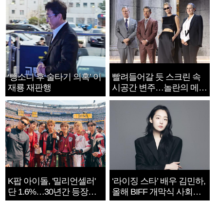
‘뺑소니 후 술타기 의혹’ 이
빨려들어갈 듯 스크린 속
재룡 재판행
시공간 변주…놀란의 메시
지는 ‘전쟁 속죄’
K팝 아이돌, '밀리언셀러'
‘라이징 스타’ 배우 김민하,
단 1.6%…30년간 등장
올해 BIFF 개막식 사회자
1182개팀 전수조사
확정