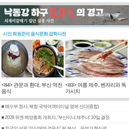
시인 최원준의 음식문화 잡학사전
<84> 관문과 환대, 부산 역전
<83> 여름 제주, 벤자리와 독
음식
가시치
■ 해수부 청사, 북항 국제여객터미널 옆에 선다(종합)
■ 2028 유엔 해양총회 개최지, ‘부산이냐 제주냐’ 10일 결정
■ 외국인 선원 ‘인신매매 경유지’ 된 부산…우려가 현실로