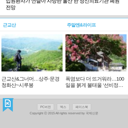
입원환자가 연달아 사망한 울산 한 정신의료기관 폐원
전망
근교산
주말엔&라이프
근교산&그너머…상주·문경
폭염보다 더 뜨거워라…100
청화산~시루봉
일을 붉게 불태울 ‘선비정신’
피었네
PC버전
엑스
페이스북
Copyright ⓒ 2015 All rights reserved by 국제신문