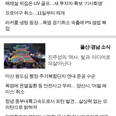
해체설 뒤집은 LIV 골프…새 투자자 확보 ‘기사회생’
프로야구 취소…11일부터 재개
라커룸 냉탕 등장…폭염 경기취소 속출에 PS 셈법 복
잡
울산·경남 소식
진주성의 역사, 빛과 미디어로
되살아난다
마산 원도심 행정·주거복합단지 연내 준공 수순
폭염에 온열질환 등 안전사고 우려… 양산시, '어필 레
이스' 취소
창녕 중부내륙고속도로서 포탄 발견…살상력 없는 모
의탄으로 밝혀져