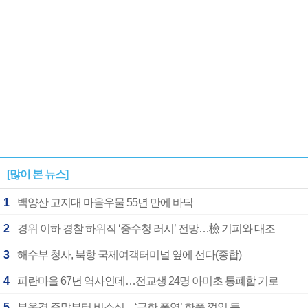
[많이 본 뉴스]
1
백양산 고지대 마을우물 55년 만에 바닥
2
경위 이하 경찰 하위직 ‘중수청 러시’ 전망…檢 기피와 대조
3
해수부 청사, 북항 국제여객터미널 옆에 선다(종합)
4
피란마을 67년 역사인데…전교생 24명 아미초 통폐합 기로
5
부울경 주말부터 비소식…‘극한 폭염’ 한풀 꺾일 듯