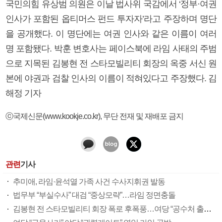
국민의힘 유상범 의원은 이날 법사위 국감에서 ‘정부·여권
인사가 포함된 옵티머스 펀드 투자자’라고 주장하며 명단
을 공개했다. 이 명단에는 여권 인사와 같은 이름이 여러
명 포함됐다. 박훈 변호사는 페이스북에 라임 사태의 주범
으로 지목된 김봉현 전 스타모빌리티 회장의 옥중 서신 원
본에 야권과 검찰 인사의 이름이 적혀있다고 주장했다. 김
해정 기자
ⓒ국제신문(www.kookje.co.kr), 무단 전재 및 재배포 금지
관련
기사
추미애, 라임·윤석열 가족 사건 수사지휘권 발동
법무부 “부실수사” 대검 “중상모략”…라임 정면충돌
김봉현 전 스타모빌리티 회장 폭로 후폭풍…여당 “공수처 출범을” 야당 “특검 도입하자”