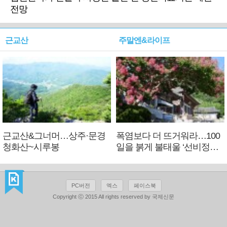
전망
근교산
주말엔&라이프
근교산&그너머…상주·문경
폭염보다 더 뜨거워라…100
청화산~시루봉
일을 붉게 불태울 ‘선비정신’
피었네
PC버전
엑스
페이스북
Copyright ⓒ 2015 All rights reserved by 국제신문