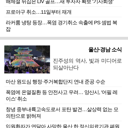
해체설 뒤집은 LIV 골프…새 투자자 확보 ‘기사회생’
프로야구 취소…11일부터 재개
라커룸 냉탕 등장…폭염 경기취소 속출에 PS 셈법 복
잡
울산·경남 소식
진주성의 역사, 빛과 미디어로
되살아난다
마산 원도심 행정·주거복합단지 연내 준공 수순
폭염에 온열질환 등 안전사고 우려… 양산시, '어필 레
이스' 취소
창녕 중부내륙고속도로서 포탄 발견…살상력 없는 모
의탄으로 밝혀져
입원환자가 연달아 사망한 울산 한 정신의료기관 폐원