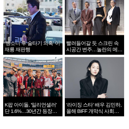
‘뺑소니 후 술타기 의혹’ 이
빨려들어갈 듯 스크린 속
재룡 재판행
시공간 변주…놀란의 메시
지는 ‘전쟁 속죄’
K팝 아이돌, '밀리언셀러'
‘라이징 스타’ 배우 김민하,
단 1.6%…30년간 등장
올해 BIFF 개막식 사회자
1182개팀 전수조사
확정