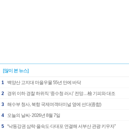
[많이 본 뉴스]
1
백양산 고지대 마을우물 55년 만에 바닥
2
경위 이하 경찰 하위직 ‘중수청 러시’ 전망…檢 기피와 대조
3
해수부 청사, 북항 국제여객터미널 옆에 선다(종합)
4
오늘의 날씨- 2026년 8월 7일
5
“낙동강권 삼락·을숙도·다대포 연결해 서부산 관광 키우자”