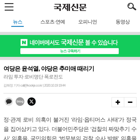
뉴스
스포츠·연예
오피니언
동영상
여당은 윤석열, 야당은 추미애 때리기
라임 투자·로비명단 폭로전도
김해정 기자 call@kookje.co.kr | 2020.10.19 19:44
정·관계 로비 의혹이 불거진 ‘라임·옵티머스 사태’가 정국
을 집어삼키고 있다. 더불어민주당은 ‘검찰의 짜맞추기 수
사’ 의혹을, 국민의힘은 ‘법무부의 검찰 수사 방해’ 의혹을