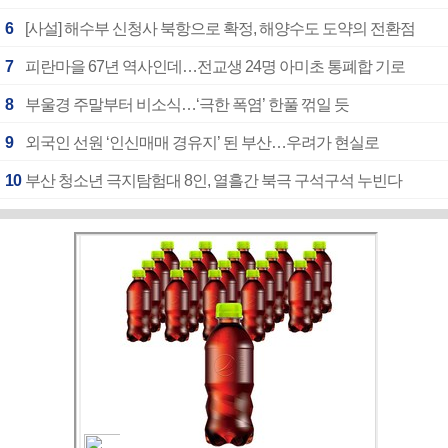
6
[사설] 해수부 신청사 북항으로 확정, 해양수도 도약의 전환점
7
피란마을 67년 역사인데…전교생 24명 아미초 통폐합 기로
8
부울경 주말부터 비소식…‘극한 폭염’ 한풀 꺾일 듯
9
외국인 선원 ‘인신매매 경유지’ 된 부산…우려가 현실로
10
부산 청소년 극지탐험대 8인, 열흘간 북극 구석구석 누빈다