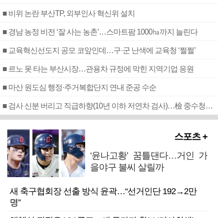
■ 비위 논란 부산TP, 외부인사 혁신위 설치
■ 경남 농정 비전 ‘잘 사는 농촌’…스마트팜 1000㏊까지 늘린다
■ 교육혁신선도지 공모 코앞인데…구·군 난색에 교육청 ‘쩔쩔’
■ 르노 못 타는 부산시장…관용차 규정에 막힌 지역기업 응원
■ 마산 원도심 행정·주거복합단지 연내 준공 수순
■ 검사 신분 버리고 직급하향(10년 이하 저연차 검사)…檢 중수청행 기피
스포츠 +
‘윤나고황’ 꿈틀댄다…거인 가
을야구 불씨 살릴까
새 축구협회장 선출 방식 윤곽…“선거인단 192→2만
명”