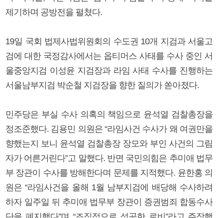
제기하며 공방전을 펼쳤다.
19일 국회 법제사법위원회의 수도권 10개 지검과 서울고
검에 대한 국정감사에서는 옵티머스 사태를 수사 중인 서
울중앙지검 이성윤 지검장과 라임 사태 수사를 진행하는
서울남부지검 박순철 지검장을 향한 질의가 쏟아졌다.
민주당은 부실 수사 의혹의 책임으로 윤석열 검찰총장을
정조준했다. 김용민 의원은 “라임사건 수사가 왜 여권만을
향했는지 보니 윤석열 검찰총장 장모와 부인 사건의 그림
자가 어른거린다”고 말했다. 반면 국민의힘은 추미애 법무
부 장관이 수사를 방해한다며 문제를 지적했다. 윤한홍 의
원은 “라임사건을 올해 1월 남부지검에 배당해 수사하려
하자 일주일 뒤 추미애 법무부 장관이 증권범죄 합동수사
단을 폐지했다”며 “조직적으로 성공한 로비”라고 주장했