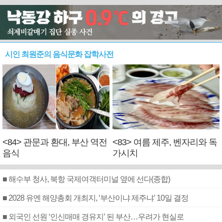
시인 최원준의 음식문화 잡학사전
<84> 관문과 환대, 부산 역전
<83> 여름 제주, 벤자리와 독
음식
가시치
■ 해수부 청사, 북항 국제여객터미널 옆에 선다(종합)
■ 2028 유엔 해양총회 개최지, ‘부산이냐 제주냐’ 10일 결정
■ 외국인 선원 ‘인신매매 경유지’ 된 부산…우려가 현실로