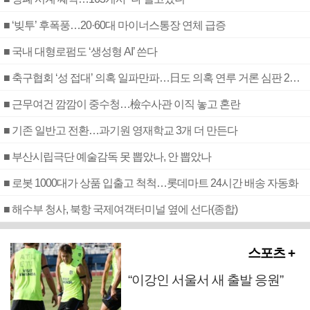
■ ‘빚투’ 후폭풍…20·60대 마이너스통장 연체 급증
■ 국내 대형로펌도 ‘생성형 AI’ 쓴다
■ 축구협회 ‘성 접대’ 의혹 일파만파…日도 의혹 연루 거론 심판 2명 조사
■ 근무여건 깜깜이 중수청…檢수사관 이직 놓고 혼란
■ 기존 일반고 전환…과기원 영재학교 3개 더 만든다
■ 부산시립극단 예술감독 못 뽑았나, 안 뽑았나
■ 로봇 1000대가 상품 입출고 척척…롯데마트 24시간 배송 자동화
■ 해수부 청사, 북항 국제여객터미널 옆에 선다(종합)
스포츠 +
“이강인 서울서 새 출발 응원”