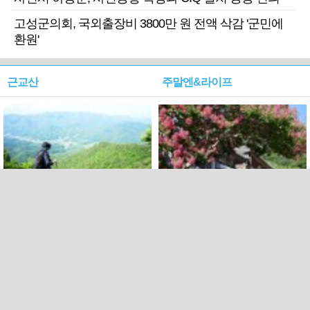
고성군의회, 국외출장비 3800만 원 전액 삭감 '군민에
환원'
근교산
주말엔&라이프
근교산&그너머…상주·문경
폭염보다 더 뜨거워라…100
청화산~시루봉
일을 붉게 불태울 ‘선비정신’
피었네
PC버전
엑스
페이스북
Copyright ⓒ 2015 All rights reserved by 국제신문