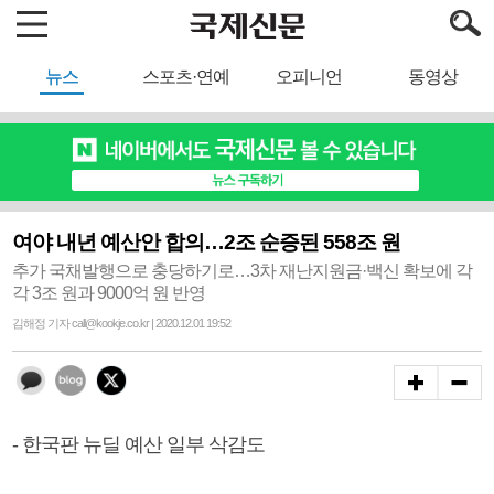
뉴스
스포츠·연예
오피니언
동영상
여야 내년 예산안 합의…2조 순증된 558조 원
추가 국채발행으로 충당하기로…3차 재난지원금·백신 확보에 각
각 3조 원과 9000억 원 반영
김해정 기자 call@kookje.co.kr | 2020.12.01 19:52
- 한국판 뉴딜 예산 일부 삭감도