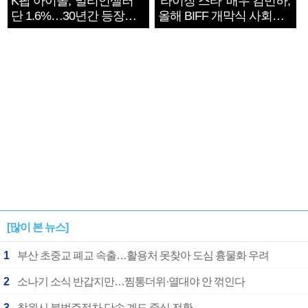
K팝 아이돌, '밀리언셀러'
‘라이징 스타’ 배우 김민하,
단 1.6%…30년간 등장
올해 BIFF 개막식 사회자
1182개팀 전수조사
확정
[많이 본 뉴스]
1
부산 초중교 폐교 속출…활용처 못찾아 도심 흉물화 우려
2
소나기 소식 반갑지만…찜통더위·열대야 안 꺾인다
3
창원시 불법주정차 단속 계도 중심 전환