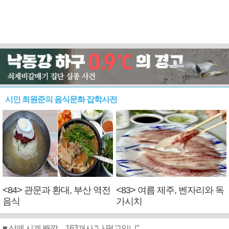
시인 최원준의 음식문화 잡학사전
<84> 관문과 환대, 부산 역전
<83> 여름 제주, 벤자리와 독
음식
가시치
■ 상폐 시계 째깍…163개사 “나 떨고있니”