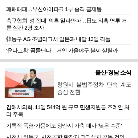
패패패패…부산아이파크 1부 승격 급제동
축구협회 ‘성 접대’ 의혹 일파만파…日도 의혹 연루 거
론 심판 2명 조사
韓농구 AG 조별리그서 일본과 내달 13일 격돌
‘윤나고황’ 꿈틀댄다…거인 가을야구 불씨 살릴까
울산·경남 소식
창원시 불법주정차 단속 계도
중심 전환
김해시의회, 11일 544억 원 규모 민생지원금 조례안 처
리 주목
기록적 폭염·가뭄에도 양산시 가축 폐사 ‘낮은 수준’
사천시 하동군, 사천공항 확장과 CIQ 설치 공동 건의