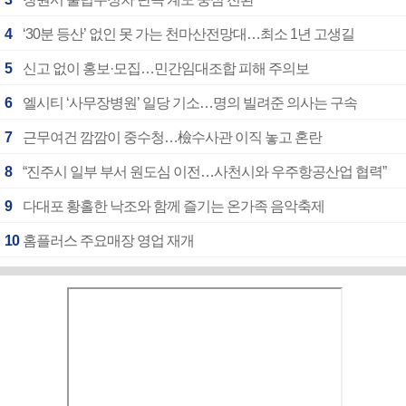
4
‘30분 등산’ 없인 못 가는 천마산전망대…최소 1년 고생길
5
신고 없이 홍보·모집…민간임대조합 피해 주의보
6
엘시티 ‘사무장병원’ 일당 기소…명의 빌려준 의사는 구속
7
근무여건 깜깜이 중수청…檢수사관 이직 놓고 혼란
8
“진주시 일부 부서 원도심 이전…사천시와 우주항공산업 협력”
9
다대포 황홀한 낙조와 함께 즐기는 온가족 음악축제
10
홈플러스 주요매장 영업 재개