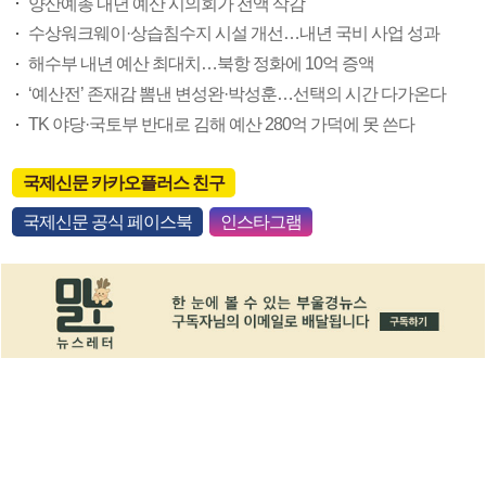
양산예총 내년 예산 시의회가 전액 삭감
수상워크웨이·상습침수지 시설 개선…내년 국비 사업 성과
해수부 내년 예산 최대치…북항 정화에 10억 증액
‘예산전’ 존재감 뽐낸 변성완·박성훈…선택의 시간 다가온다
TK 야당·국토부 반대로 김해 예산 280억 가덕에 못 쓴다
국제신문 카카오플러스 친구
국제신문 공식 페이스북
인스타그램