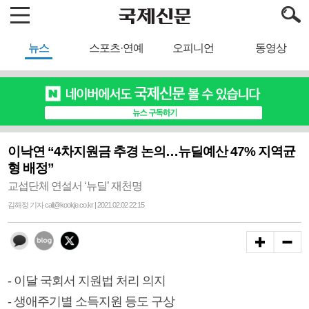
뉴스
스포츠·연예
오피니언
동영상
이낙연 “4차지원금 추경 논의…뉴딜예산 47% 지역균
형 배정”
교섭단체 연설서 ‘뉴딜’ 재천명
김해정 기자 call@kookje.co.kr | 2021.02.02 22:15
- 이달 국회서 지원법 처리 의지
- 생애주기별 소득지원 등도 구상