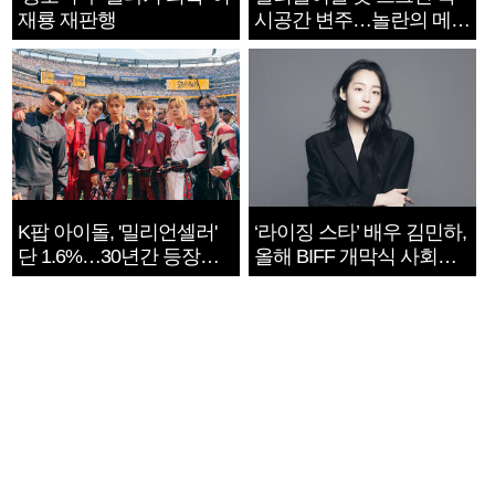
재룡 재판행
시공간 변주…놀란의 메시
지는 ‘전쟁 속죄’
K팝 아이돌, '밀리언셀러'
‘라이징 스타’ 배우 김민하,
단 1.6%…30년간 등장
올해 BIFF 개막식 사회자
1182개팀 전수조사
확정