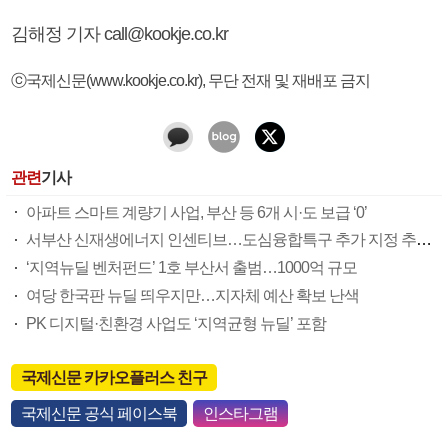
김해정 기자 call@kookje.co.kr
ⓒ국제신문(www.kookje.co.kr), 무단 전재 및 재배포 금지
관련
기사
아파트 스마트 계량기 사업, 부산 등 6개 시·도 보급 ‘0’
서부산 신재생에너지 인센티브…도심융합특구 추가 지정 추진도
‘지역뉴딜 벤처펀드’ 1호 부산서 출범…1000억 규모
여당 한국판 뉴딜 띄우지만…지자체 예산 확보 난색
PK 디지털·친환경 사업도 ‘지역균형 뉴딜’ 포함
국제신문 카카오플러스 친구
국제신문 공식 페이스북
인스타그램