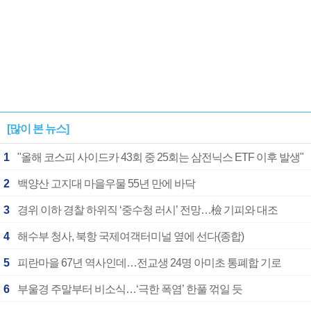
[많이 본 뉴스]
1
"올해 코스피 사이드카 43회 중 25회는 삼전닉스 ETF 이후 발생"
2
백양산 고지대 마을우물 55년 만에 바닥
3
경위 이하 경찰 하위직 ‘중수청 러시’ 전망…檢 기피와 대조
4
해수부 청사, 북항 국제여객터미널 옆에 선다(종합)
5
피란마을 67년 역사인데…전교생 24명 아미초 통폐합 기로
6
부울경 주말부터 비소식…‘극한 폭염’ 한풀 꺾일 듯