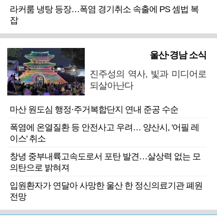
라커룸 냉탕 등장…폭염 경기취소 속출에 PS 셈법 복
잡
울산·경남 소식
진주성의 역사, 빛과 미디어로
되살아난다
마산 원도심 행정·주거복합단지 연내 준공 수순
폭염에 온열질환 등 안전사고 우려… 양산시, '어필 레
이스' 취소
창녕 중부내륙고속도로서 포탄 발견…살상력 없는 모
의탄으로 밝혀져
입원환자가 연달아 사망한 울산 한 정신의료기관 폐원
전망