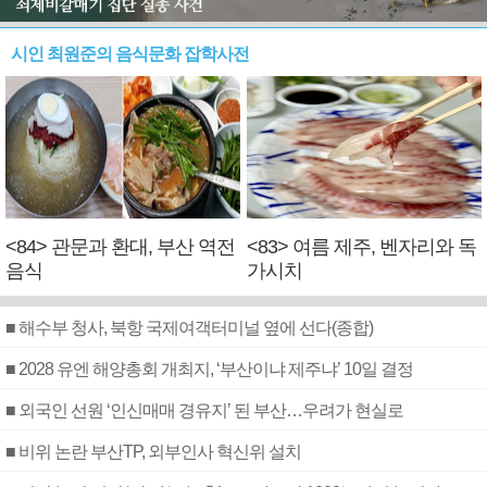
시인 최원준의 음식문화 잡학사전
<84> 관문과 환대, 부산 역전
<83> 여름 제주, 벤자리와 독
음식
가시치
■ 해수부 청사, 북항 국제여객터미널 옆에 선다(종합)
■ 2028 유엔 해양총회 개최지, ‘부산이냐 제주냐’ 10일 결정
■ 외국인 선원 ‘인신매매 경유지’ 된 부산…우려가 현실로
■ 비위 논란 부산TP, 외부인사 혁신위 설치