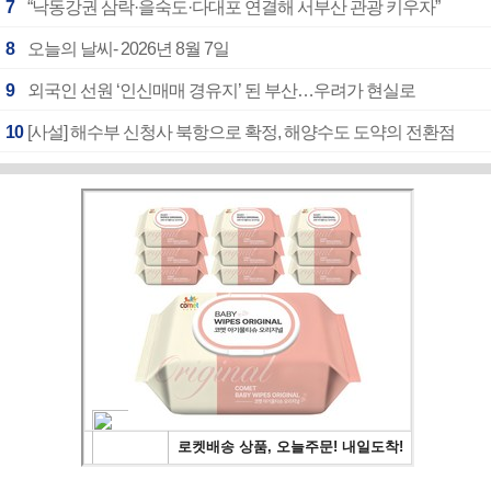
7
“낙동강권 삼락·을숙도·다대포 연결해 서부산 관광 키우자”
8
오늘의 날씨- 2026년 8월 7일
9
외국인 선원 ‘인신매매 경유지’ 된 부산…우려가 현실로
10
[사설] 해수부 신청사 북항으로 확정, 해양수도 도약의 전환점