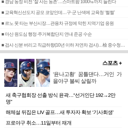
■ 경남 농정 비전 ‘잘 사는 농촌’…스마트팜 1000㏊까지 늘린다
■ 교육혁신선도지 공모 코앞인데…구·군 난색에 교육청 ‘쩔쩔’
■ 르노 못 타는 부산시장…관용차 규정에 막힌 지역기업 응원
■ 마산 원도심 행정·주거복합단지 연내 준공 수순
■ 검사 신분 버리고 직급하향(10년 이하 저연차 검사)…檢 중수청행 기피
스포츠 +
‘윤나고황’ 꿈틀댄다…거인 가
을야구 불씨 살릴까
새 축구협회장 선출 방식 윤곽…“선거인단 192→2만
명”
해체설 뒤집은 LIV 골프…새 투자자 확보 ‘기사회생’
프로야구 취소…11일부터 재개