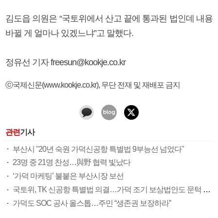
김도읍 의원은 “국토위에서 산고 끝에 통과된 법인데 내용
바뀔 게 얼마나 있겠느냐”고 말했다.
정유선 기자 freesun@kookje.co.kr
ⓒ국제신문(www.kookje.co.kr), 무단 전재 및 재배포 금지
관련
기사
부산시 "20년 숙원 가덕신공항 특별법 9부능선 넘었다"
23명 중 21명 찬성…與野 협력 빛났다
‘가덕 마케팅’ 불붙은 부산시장 보선
국토위, TK 신공항 특별법 의결…가덕 조기 보상법안도 문턱 넘어
가덕도 SOC 공사 올스톱…주민 “생존권 보장하라”