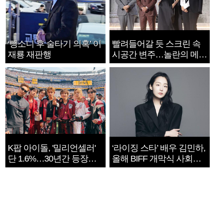
‘뺑소니 후 술타기 의혹’ 이
빨려들어갈 듯 스크린 속
재룡 재판행
시공간 변주…놀란의 메시
지는 ‘전쟁 속죄’
K팝 아이돌, '밀리언셀러'
‘라이징 스타’ 배우 김민하,
단 1.6%…30년간 등장
올해 BIFF 개막식 사회자
1182개팀 전수조사
확정