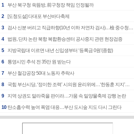
1
부산 북구청 쑥뜸방, 前구청장 책임 인정될까
2
[도청도설] 다대포 부산바다축제
3
검사 신분 버리고 직급하향(10년 이하 저연차 검사)…檢 중수청행 기피
4
법원, 단차 논란 북항 복합환승센터 공사중지 관련 현장검증
5
지방국립대 이르면 내년 신입생부터 ‘등록금 0원’(종합)
6
통영시민 추석 전 35만 원 받는다
7
부산 철강공장 50대 노동자 추락사
8
국힘 부산시당, ‘정이한 조력’ 시의원 윤리위에…‘한동훈 지지’도 신고접수
9
지역 상권도 말라죽을 판이라…가뭄 속 밀양물축제 강행 논란
10
탄소흡수력 높여 폭염 대응…부산 도시숲 지도 다시 그린다