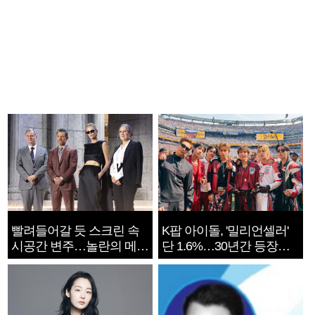
빨려들어갈 듯 스크린 속
K팝 아이돌, '밀리언셀러'
시공간 변주…놀란의 메시
단 1.6%…30년간 등장
지는 ‘전쟁 속죄’
1182개팀 전수조사