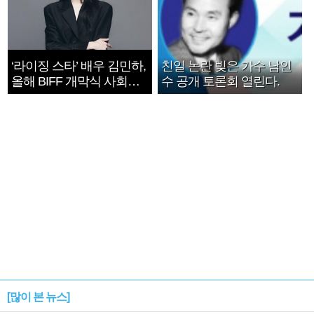
‘라이징 스타’ 배우 김민하,
친일 논란 빚은 가수 남인
올해 BIFF 개막식 사회자
수 공개 토론회 열린다.
확정
[많이 본 뉴스]