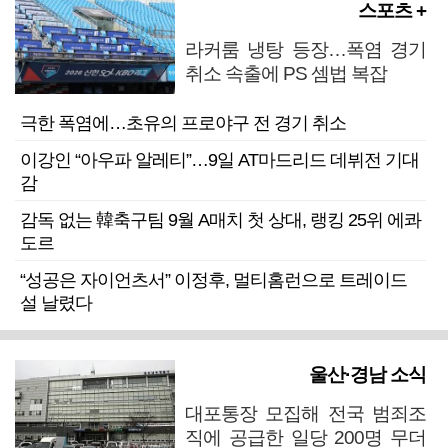
스포츠 +
라커룸 냉탕 등장…폭염 경기
취소 속출에 PS 셈법 복잡
극한 폭염에…초유의 프로야구 전 경기 취소
이강인 “아우파 알레티”…9일 AT마드리드 데뷔전 기대
감
감독 없는 韓축구팀 9월 A매치 첫 상대, 랭킹 25위 에콰
도르
“성공은 자이언츠서” 이정후, 멀티홈런으로 트레이드
설 날렸다
울산·경남 소식
대포통장 모집해 전국 범죄조
직에 공급한 일당 200명 무더