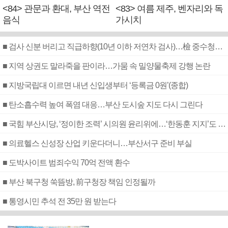
<84> 관문과 환대, 부산 역전
<83> 여름 제주, 벤자리와 독
음식
가시치
■ 검사 신분 버리고 직급하향(10년 이하 저연차 검사)…檢 중수청행 기피
■ 지역 상권도 말라죽을 판이라…가뭄 속 밀양물축제 강행 논란
■ 지방국립대 이르면 내년 신입생부터 ‘등록금 0원’(종합)
■ 탄소흡수력 높여 폭염 대응…부산 도시숲 지도 다시 그린다
■ 국힘 부산시당, ‘정이한 조력’ 시의원 윤리위에…‘한동훈 지지’도 신고접수
■ 의료헬스 신성장 산업 키운다더니…부산서구 준비 부실
■ 도박사이트 범죄수익 70억 전액 환수
■ 부산 북구청 쑥뜸방, 前구청장 책임 인정될까
■ 통영시민 추석 전 35만 원 받는다