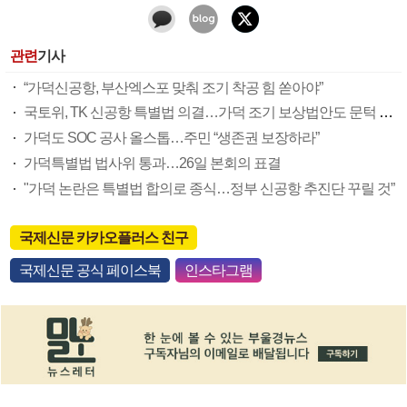
관련
기사
“가덕신공항, 부산엑스포 맞춰 조기 착공 힘 쏟아야”
국토위, TK 신공항 특별법 의결…가덕 조기 보상법안도 문턱 넘어
가덕도 SOC 공사 올스톱…주민 “생존권 보장하라”
가덕특별법 법사위 통과…26일 본회의 표결
"가덕 논란은 특별법 합의로 종식…정부 신공항 추진단 꾸릴 것”
국제신문 카카오플러스 친구
국제신문 공식 페이스북
인스타그램