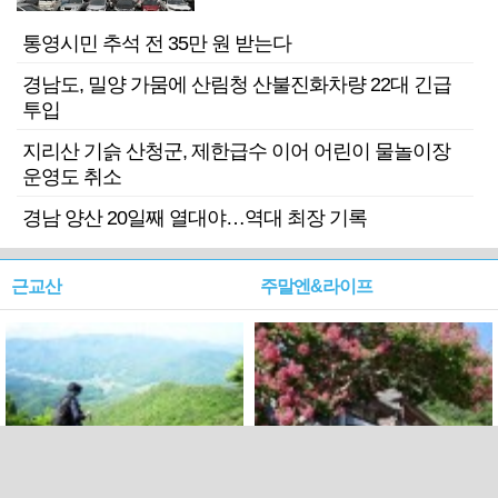
기 검거
통영시민 추석 전 35만 원 받는다
경남도, 밀양 가뭄에 산림청 산불진화차량 22대 긴급
투입
지리산 기슭 산청군, 제한급수 이어 어린이 물놀이장
운영도 취소
경남 양산 20일째 열대야…역대 최장 기록
근교산
주말엔&라이프
근교산&그너머…상주·문경
폭염보다 더 뜨거워라…100