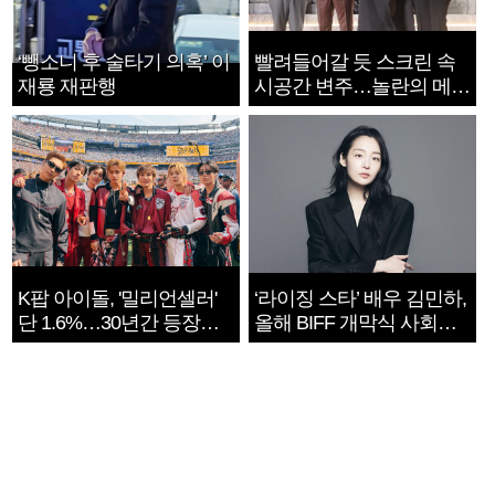
‘뺑소니 후 술타기 의혹’ 이
빨려들어갈 듯 스크린 속
재룡 재판행
시공간 변주…놀란의 메시
지는 ‘전쟁 속죄’
K팝 아이돌, '밀리언셀러'
‘라이징 스타’ 배우 김민하,
단 1.6%…30년간 등장
올해 BIFF 개막식 사회자
1182개팀 전수조사
확정