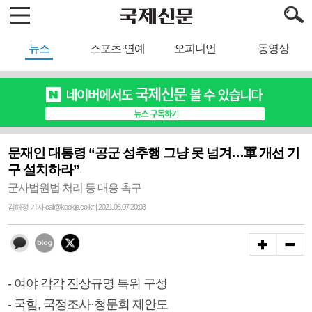
뉴스
스포츠·연예
오피니언
동영상
문재인 대통령 “공군 성추행 그냥 못 넘겨…軍 개선 기
구 설치하라”
군사법원법 처리 등 대응 촉구
김해정 기자 call@kookje.co.kr | 2021.06.07 20:03
- 여야 각각 진상규명 특위 구성
- 국힘, 국정조사·청문회 제안도