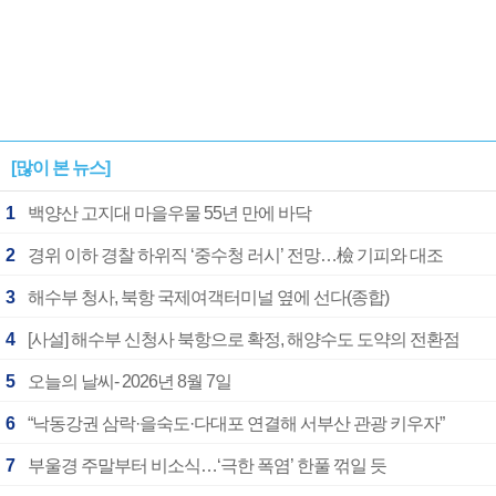
[많이 본 뉴스]
1
백양산 고지대 마을우물 55년 만에 바닥
2
경위 이하 경찰 하위직 ‘중수청 러시’ 전망…檢 기피와 대조
3
해수부 청사, 북항 국제여객터미널 옆에 선다(종합)
4
[사설] 해수부 신청사 북항으로 확정, 해양수도 도약의 전환점
5
오늘의 날씨- 2026년 8월 7일
6
“낙동강권 삼락·을숙도·다대포 연결해 서부산 관광 키우자”
7
부울경 주말부터 비소식…‘극한 폭염’ 한풀 꺾일 듯