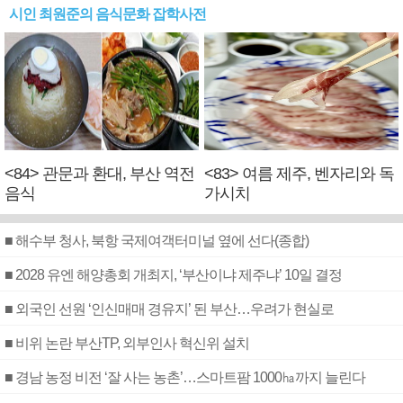
시인 최원준의 음식문화 잡학사전
<84> 관문과 환대, 부산 역전
<83> 여름 제주, 벤자리와 독
음식
가시치
■ 해수부 청사, 북항 국제여객터미널 옆에 선다(종합)
■ 2028 유엔 해양총회 개최지, ‘부산이냐 제주냐’ 10일 결정
■ 외국인 선원 ‘인신매매 경유지’ 된 부산…우려가 현실로
■ 비위 논란 부산TP, 외부인사 혁신위 설치
■ 경남 농정 비전 ‘잘 사는 농촌’…스마트팜 1000㏊까지 늘린다