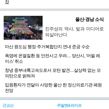
잡
울산·경남 소식
진주성의 역사, 빛과 미디어로
되살아난다
마산 원도심 행정·주거복합단지 연내 준공 수순
폭염에 온열질환 등 안전사고 우려… 양산시, '어필 레
이스' 취소
창녕 중부내륙고속도로서 포탄 발견…살상력 없는 모
의탄으로 밝혀져
입원환자가 연달아 사망한 울산 한 정신의료기관 폐원
전망
근교산
주말엔&라이프