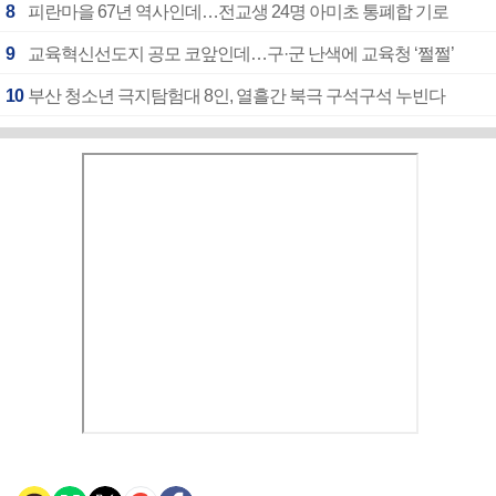
8
피란마을 67년 역사인데…전교생 24명 아미초 통폐합 기로
9
교육혁신선도지 공모 코앞인데…구·군 난색에 교육청 ‘쩔쩔’
10
부산 청소년 극지탐험대 8인, 열흘간 북극 구석구석 누빈다