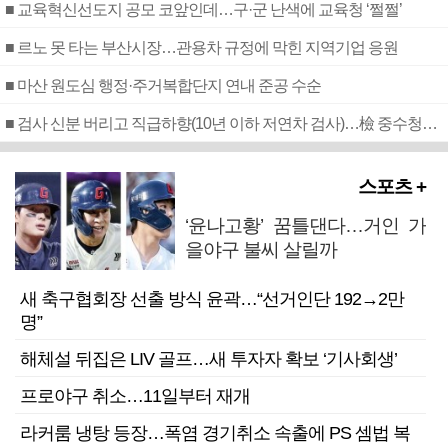
■ 교육혁신선도지 공모 코앞인데…구·군 난색에 교육청 ‘쩔쩔’
■ 르노 못 타는 부산시장…관용차 규정에 막힌 지역기업 응원
■ 마산 원도심 행정·주거복합단지 연내 준공 수순
■ 검사 신분 버리고 직급하향(10년 이하 저연차 검사)…檢 중수청행 기피
스포츠 +
‘윤나고황’ 꿈틀댄다…거인 가
을야구 불씨 살릴까
새 축구협회장 선출 방식 윤곽…“선거인단 192→2만
명”
해체설 뒤집은 LIV 골프…새 투자자 확보 ‘기사회생’
프로야구 취소…11일부터 재개
라커룸 냉탕 등장…폭염 경기취소 속출에 PS 셈법 복