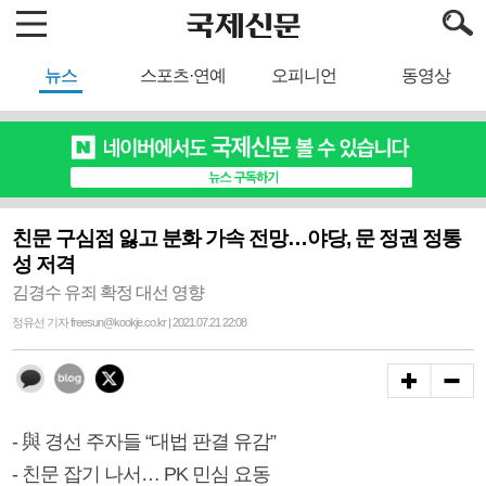
뉴스
스포츠·연예
오피니언
동영상
친문 구심점 잃고 분화 가속 전망…야당, 문 정권 정통
성 저격
김경수 유죄 확정 대선 영향
정유선 기자 freesun@kookje.co.kr | 2021.07.21 22:08
- 與 경선 주자들 “대법 판결 유감”
- 친문 잡기 나서… PK 민심 요동