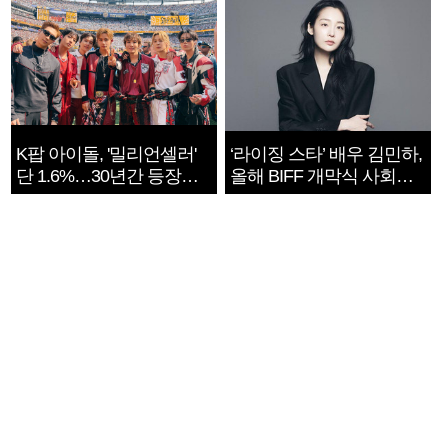
K팝 아이돌, '밀리언셀러'
‘라이징 스타’ 배우 김민하,
단 1.6%…30년간 등장
올해 BIFF 개막식 사회자
1182개팀 전수조사
확정