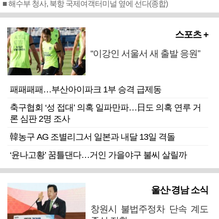
■ 해수부 청사, 북항 국제여객터미널 옆에 선다(종합)
스포츠 +
“이강인 서울서 새 출발 응원”
패패패패…부산아이파크 1부 승격 급제동
축구협회 ‘성 접대’ 의혹 일파만파…日도 의혹 연루 거
론 심판 2명 조사
韓농구 AG 조별리그서 일본과 내달 13일 격돌
‘윤나고황’ 꿈틀댄다…거인 가을야구 불씨 살릴까
울산·경남 소식
창원시 불법주정차 단속 계도