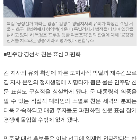
특검 “공정선거 하라는 경종”- 김경수 경남지사의 유죄가 확정된 21일 서
울 서초구 대법원에서 허익범(가운데) 특별검사가 법정을 나서며 입장을
밝히고 있다. 허 특검은 ‘드루킹 댓글 여론조작’ 혐의 판결에 대해 “공정한
선거를 치르라는 경종”이라고 평가했다. 연합뉴스
■민주당 경선서 친문 표심 파편화
김 지사의 유죄 확정에 따른 도지사직 박탈과 재수감으로
김 지사 본인의 정치생명에 치명타가 됨은 물론 민주당 친
문 표심도 구심점을 상실하게 됐다. 문 대통령의 의중을
알 수 있는 직접적 대리인의 소멸로 친문 세력의 분화는
더욱 가속화되고 대권 주자들도 파편화된 친문 표심 잡기
경쟁에 돌입할 수밖에 없게 됐다.
민주당 대선 후보들은 이날 선고에 일제히 안타깝다는 반