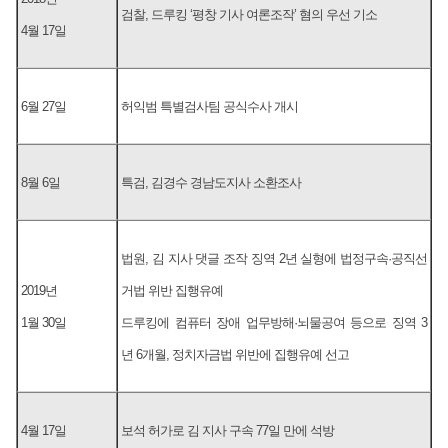
검찰, 드루킹 ‘평창 기사 여론조작’ 혐의 우선 기소
4월 17일
6월 27일
허익범 특별검사팀 공식수사 개시
8월 6일
특검, 김경수 경남도지사 소환조사
법원, 김 지사 댓글 조작 징역 2년 실형에 법정구속·공직선
2019년
거법 위반 집행유예
1월 30일
드루킹에 컴퓨터 장애 업무방해·뇌물공여 등으로 징역 3
년 6개월, 정치자금법 위반에 집행유예 선고
4월 17일
보석 허가로 김 지사 구속 77일 만에 석방