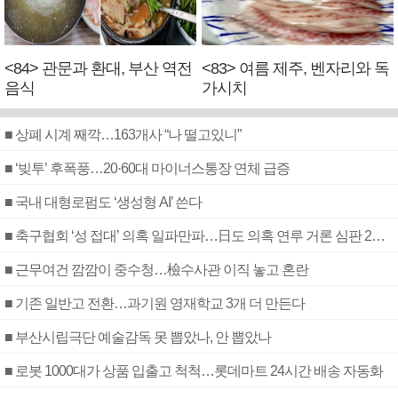
<84> 관문과 환대, 부산 역전
<83> 여름 제주, 벤자리와 독
음식
가시치
■ 상폐 시계 째깍…163개사 “나 떨고있니”
■ ‘빚투’ 후폭풍…20·60대 마이너스통장 연체 급증
■ 국내 대형로펌도 ‘생성형 AI’ 쓴다
■ 축구협회 ‘성 접대’ 의혹 일파만파…日도 의혹 연루 거론 심판 2명 조사
■ 근무여건 깜깜이 중수청…檢수사관 이직 놓고 혼란
■ 기존 일반고 전환…과기원 영재학교 3개 더 만든다
■ 부산시립극단 예술감독 못 뽑았나, 안 뽑았나
■ 로봇 1000대가 상품 입출고 척척…롯데마트 24시간 배송 자동화