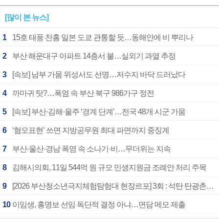
[많이 본 뉴스]
1
15호 태풍 찬홈 일본 도쿄 관통할 듯…동해안에 비 뿌리나
2
부산 해운대구 아파트 14층서 불…실외기 과열 추정
3
[속보] 남부 가뭄 위성서도 선명…저수지 바닥 드러났다
4
까마귀 탓?…폭염 속 부산 북구 986가구 정전
5
[속보] 부산·김해·울주 ‘경계 단계’…전국 48개 시군 가뭄
6
‘혐오표현’ 쓰면 지방공무원 최대 파면까지 중징계
7
부산·울산·경남 폭염 속 소나기·비…무더위는 지속
8
김해시의회, 11일 544억 원 규모 민생지원금 조례안 처리 주목
9
[2026 부산청소년극지체험탐험대 현장르포] 3회 : 석탄 탄광촌에서 북극 연구의 중심지로
10
이임생, 홍명보 선임 독단적 결정 아냐…면담 메모 제출