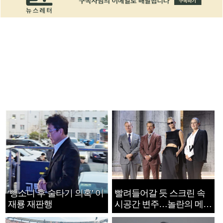
‘뺑소니 후 술타기 의혹’ 이
빨려들어갈 듯 스크린 속
재룡 재판행
시공간 변주…놀란의 메시
지는 ‘전쟁 속죄’