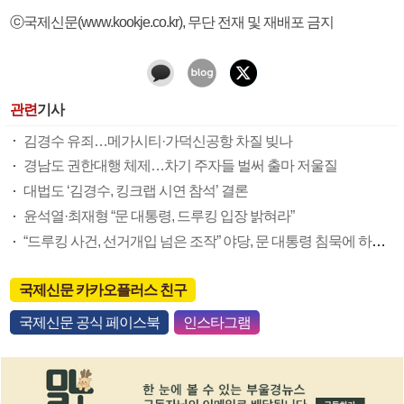
ⓒ국제신문(www.kookje.co.kr), 무단 전재 및 재배포 금지
관련
기사
김경수 유죄…메가시티·가덕신공항 차질 빚나
경남도 권한대행 체제…차기 주자들 벌써 출마 저울질
대법도 ‘김경수, 킹크랩 시연 참석’ 결론
윤석열·최재형 “문 대통령, 드루킹 입장 밝혀라”
“드루킹 사건, 선거개입 넘은 조작” 야당, 문 대통령 침묵에 하야까지 거론 맹폭
국제신문 카카오플러스 친구
국제신문 공식 페이스북
인스타그램