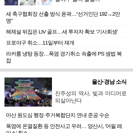
새 축구협회장 선출 방식 윤곽…“선거인단 192→2만
명”
해체설 뒤집은 LIV 골프…새 투자자 확보 ‘기사회생’
프로야구 취소…11일부터 재개
라커룸 냉탕 등장…폭염 경기취소 속출에 PS 셈법 복
잡
울산·경남 소식
진주성의 역사, 빛과 미디어로
되살아난다
마산 원도심 행정·주거복합단지 연내 준공 수순
폭염에 온열질환 등 안전사고 우려… 양산시, '어필 레