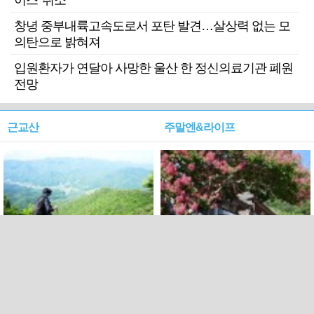
이스' 취소
창녕 중부내륙고속도로서 포탄 발견…살상력 없는 모
의탄으로 밝혀져
입원환자가 연달아 사망한 울산 한 정신의료기관 폐원
전망
근교산
주말엔&라이프
근교산&그너머…상주·문경
폭염보다 더 뜨거워라…100
청화산~시루봉
일을 붉게 불태울 ‘선비정신’
피었네