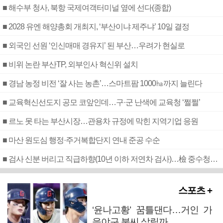
■ 해수부 청사, 북항 국제여객터미널 옆에 선다(종합)
■ 2028 유엔 해양총회 개최지, ‘부산이냐 제주냐’ 10일 결정
■ 외국인 선원 ‘인신매매 경유지’ 된 부산…우려가 현실로
■ 비위 논란 부산TP, 외부인사 혁신위 설치
■ 경남 농정 비전 ‘잘 사는 농촌’…스마트팜 1000㏊까지 늘린다
■ 교육혁신선도지 공모 코앞인데…구·군 난색에 교육청 ‘쩔쩔’
■ 르노 못 타는 부산시장…관용차 규정에 막힌 지역기업 응원
■ 마산 원도심 행정·주거복합단지 연내 준공 수순
■ 검사 신분 버리고 직급하향(10년 이하 저연차 검사)…檢 중수청행 기피
스포츠 +
‘윤나고황’ 꿈틀댄다…거인 가
을야구 불씨 살릴까