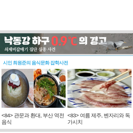
시인 최원준의 음식문화 잡학사전
<84> 관문과 환대, 부산 역전
<83> 여름 제주, 벤자리와 독
음식
가시치