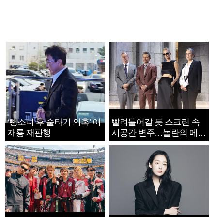
‘뺑소니 후 술타기 의혹’ 이
빨려들어갈 듯 스크린 속
재룡 재판행
시공간 변주…놀란의 메시
지는 ‘전쟁 속죄’