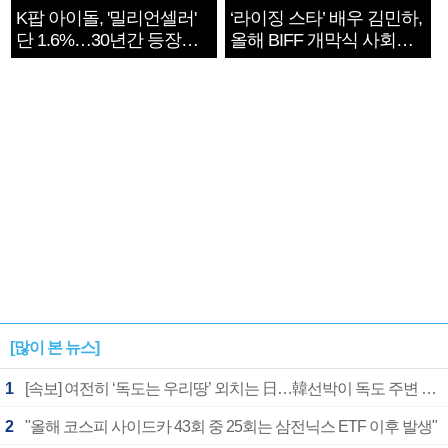
K팝 아이돌, '밀리언셀러'
‘라이징 스타’ 배우 김민하,
단 1.6%…30년간 등장
올해 BIFF 개막식 사회자
1182개팀 전수조사
확정
[많이 본 뉴스]
1
[속보] 여전히 ‘독도는 우리땅’ 외치는 日…韓선박이 독도 주변 해양조사 활동하자 반발
2
"올해 코스피 사이드카 43회 중 25회는 삼전닉스 ETF 이후 발생"