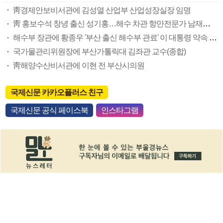
靑경제안보비서관에 김성열 산업부 산업성장실장 임명
靑 홍보수석 창녕 출신 성기홍…해수 차관 항만전문가 남재헌(종합)
해수부 장관에 황종우 '부산 출신 해수부 관료' 이 대통령 약속 지켰다
국가물관리위원장에 부산가톨릭대 김좌관 교수(종합)
靑해양수산비서관에 이현 전 부산시의원
국제신문 카카오플러스 친구
국제신문 공식 페이스북
인스타그램