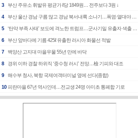
3
부산 주유소 휘발유 평균가 ℓ당 1849원… 전주보다 3원 ↓
4
부산 울산 경남 구름 많고 경남 북서내륙 소나기…폭염·열대야 계속
5
‘탄약 부족 사태’ 보도에 격노한 트럼프…군사기밀 유출자 색출 지시
6
부산 앞바다에 기름 425ℓ 유출한 러시아 화물선 적발
7
백양산 고지대 마을우물 55년 만에 바닥
8
경위 이하 경찰 하위직 ‘중수청 러시’ 전망…檢 기피와 대조
9
해수부 청사, 북항 국제여객터미널 옆에 선다(종합)
10
피란마을 67년 역사인데…전교생 24명 아미초 통폐합 기로