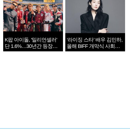
K팝 아이돌, '밀리언셀러'
‘라이징 스타’ 배우 김민하,
단 1.6%…30년간 등장
올해 BIFF 개막식 사회자
1182개팀 전수조사
확정