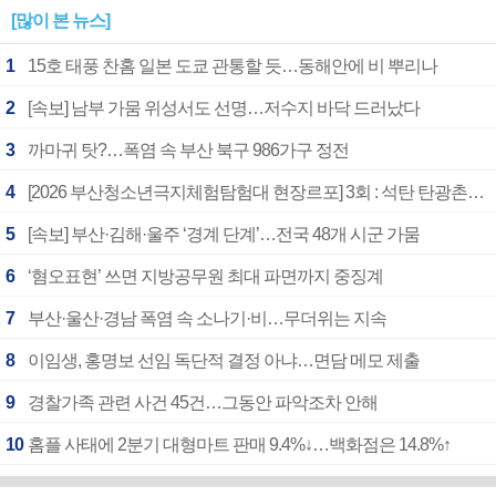
[많이 본 뉴스]
1
15호 태풍 찬홈 일본 도쿄 관통할 듯…동해안에 비 뿌리나
2
[속보] 남부 가뭄 위성서도 선명…저수지 바닥 드러났다
3
까마귀 탓?…폭염 속 부산 북구 986가구 정전
4
[2026 부산청소년극지체험탐험대 현장르포] 3회 : 석탄 탄광촌에서 북극 연구의 중심지로
5
[속보] 부산·김해·울주 ‘경계 단계’…전국 48개 시군 가뭄
6
‘혐오표현’ 쓰면 지방공무원 최대 파면까지 중징계
7
부산·울산·경남 폭염 속 소나기·비…무더위는 지속
8
이임생, 홍명보 선임 독단적 결정 아냐…면담 메모 제출
9
경찰가족 관련 사건 45건…그동안 파악조차 안해
10
홈플 사태에 2분기 대형마트 판매 9.4%↓…백화점은 14.8%↑