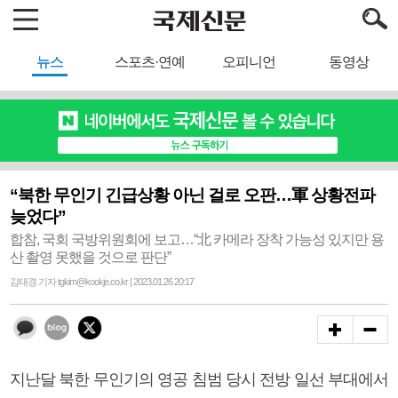
뉴스
스포츠·연예
오피니언
동영상
“북한 무인기 긴급상황 아닌 걸로 오판…軍 상황전파
늦었다”
합참, 국회 국방위원회에 보고…“北 카메라 장착 가능성 있지만 용
산 촬영 못했을 것으로 판단”
김태경 기자 tgkim@kookje.co.kr | 2023.01.26 20:17
지난달 북한 무인기의 영공 침범 당시 전방 일선 부대에서