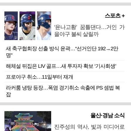
스포츠 +
‘윤나고황’ 꿈틀댄다…거인 가
을야구 불씨 살릴까
새 축구협회장 선출 방식 윤곽…“선거인단 192→2만
명”
해체설 뒤집은 LIV 골프…새 투자자 확보 ‘기사회생’
프로야구 취소…11일부터 재개
라커룸 냉탕 등장…폭염 경기취소 속출에 PS 셈법 복
잡
울산·경남 소식
진주성의 역사, 빛과 미디어로