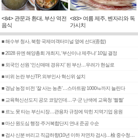
<84> 관문과 환대, 부산 역전
<83> 여름 제주, 벤자리와 독
음식
가시치
■ 해수부 청사, 북항 국제여객터미널 옆에 선다(종합)
■ 2028 유엔 해양총회 개최지, ‘부산이냐 제주냐’ 10일 결정
■ 외국인 선원 ‘인신매매 경유지’ 된 부산…우려가 현실로
■ 비위 논란 부산TP, 외부인사 혁신위 설치
■ 경남 농정 비전 ‘잘 사는 농촌’…스마트팜 1000㏊까지 늘린다
■ 교육혁신선도지 공모 코앞인데…구·군 난색에 교육청 ‘쩔쩔’
■ 르노 못 타는 부산시장…관용차 규정에 막힌 지역기업 응원
■ 마산 원도심 행정·주거복합단지 연내 준공 수순
■ 검사 신분 버리고 직급하향(10년 이하 저연차 검사)…檢 중수청행 기피