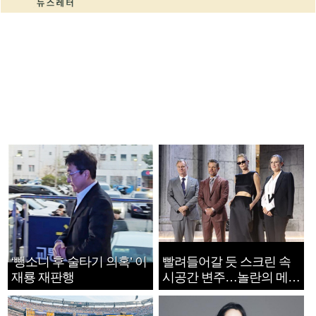
‘뺑소니 후 술타기 의혹’ 이
빨려들어갈 듯 스크린 속
재룡 재판행
시공간 변주…놀란의 메시
지는 ‘전쟁 속죄’