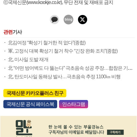
ⓒ국제신문(www.kookje.co.kr), 무단 전재 및 재배포 금지
관련
기사
北김여정 “확성기 철거한 적 없다”(종합)
軍, 고정식 대북 확성기 철거 착수 “긴장 완화 조치”(종합)
北, 미사일 도발 재개
北 “어떤 방어벽도 다 뚫는다” 극초음속 성공 주장…합참은 기만에 무게
北, 탄도미사일 동해상 발사…극초음속 추정 1100㎞ 비행
국제신문 카카오플러스 친구
국제신문 공식 페이스북
인스타그램