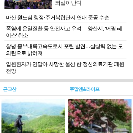
되살아난다
마산 원도심 행정·주거복합단지 연내 준공 수순
폭염에 온열질환 등 안전사고 우려… 양산시, '어필 레
이스' 취소
창녕 중부내륙고속도로서 포탄 발견…살상력 없는 모
의탄으로 밝혀져
입원환자가 연달아 사망한 울산 한 정신의료기관 폐원
전망
근교산
주말엔&라이프