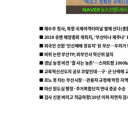
■ 해수부 청사, 북항 국제여객터미널 옆에 선다(종
■ 2028 유엔 해양총회 개최지, ‘부산이냐 제주냐’ 
■ 외국인 선원 ‘인신매매 경유지’ 된 부산…우려가
■ 비위 논란 부산TP, 외부인사 혁신위 설치
■ 르노 못 타는 부산시장…관용차 규정에 막힌 지
■ 마산 원도심 행정·주거복합단지 연내 준공 수순