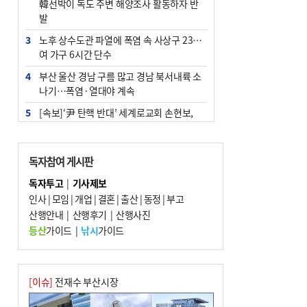
韓선박이 독도 주변 해양조사 활동하자 반
발
3
노후 상수도관 파열에 폭염 속 사상구 2300
여 가구 6시간 단수
4
부산 울산 경남 구름 많고 경남 북서내륙 소
나기…폭염·열대야 계속
5
[속보]‘尹 탄핵 반대’ 세계로교회 손현보,
백악관서 트럼프 접견
6
‘탄약 부족 사태’ 보도에 격노한 트럼프…
독자참여 게시판
군사기밀 유출자 색출 지시
독자투고
|
기사제보
7
부산 주유소 휘발유 평균가 ℓ당 1849원…
인사
|
모임
|
개업
|
결혼
|
출산
|
동정
|
부고
전주보다 3원 ↓
산행안내
|
산행후기
|
산행사진
8
[속보] ‘심판 성접대’ 논란 축구협회 공식 사
등산
가이드
|
낚시
가이드
과…“현재는 부적절 행위 없어”
9
서울 중랑구서 흉기 난동…60대 남성 2명
사망
[이슈]
전재수 부산시장
10
"올해 코스피 사이드카 43회 중 25회는 삼