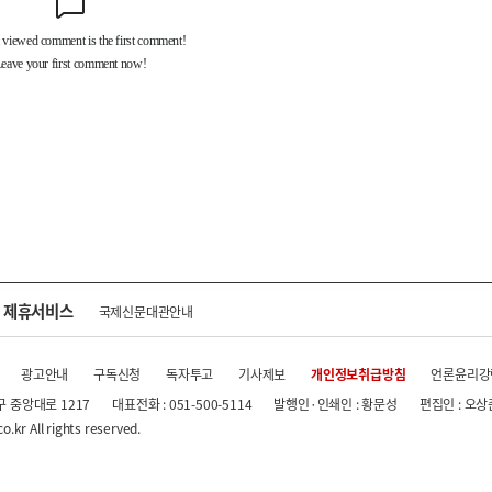
제휴서비스
국제신문대관안내
광고안내
구독신청
독자투고
기사제보
개인정보취급방침
언론윤리강
구 중앙대로 1217
대표전화 : 051-500-5114
발행인·인쇄인 : 황문성
편집인 : 오상
.kr All rights reserved.