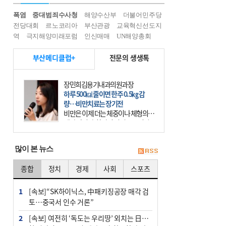
폭염
중대범죄수사청
해양수산부
더불어민주당
전당대회
르노코리아
부산관광
교육혁신선도지
역
극지해양미래포럼
인신매매
UN해양총회
부산메디클럽+
전문의 생생톡
장민희김용기내과의원과장
하루 500㎉ 줄이면 한주 0.5㎏ 감
량…비만치료는 장기전
비만은 이제 더는 체중이나 체형의 문
제가 아니다. 하나의 질병으로 인지
하고 치료와 관리를 해야 한다. 세계
보건기구(WHO)는 이미 1994년 비만
많이 본 뉴스
을 인류의 중요한
종합
정치
경제
사회
스포츠
1
[속보]“SK하이닉스, 中패키징공장 매각 검
토…중국서 인수 거론”
2
[속보] 여전히 ‘독도는 우리땅’ 외치는 日…