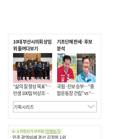
10대 부산시의회 상임
기초단체 판세·후보
위 들여다보기
분석
“삶의 질 향상 목표”…
국힘·진보 승부…“종
민생 100일 비상조치
합운동장 건립” vs “출
면밀 심사
근 공공버스 도입”
6·3 지방선거 브리핑
[전체보기]
민주 광역비례 경선 김정원 1위