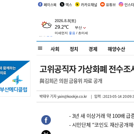
페이스북
엑스
카카오채널
유튜브
인스
사회
정치
경제
해양수산
고위공직자 가상화폐 전수조사
與김희곤 의원 금융위 자료 공개
박태우 기자
yain@kookje.co.kr
| 입력 : 2023-05-14 20:09:
- 3년 새 이상거래 약 100배 급
- 시민단체 “코인도 재산공개해