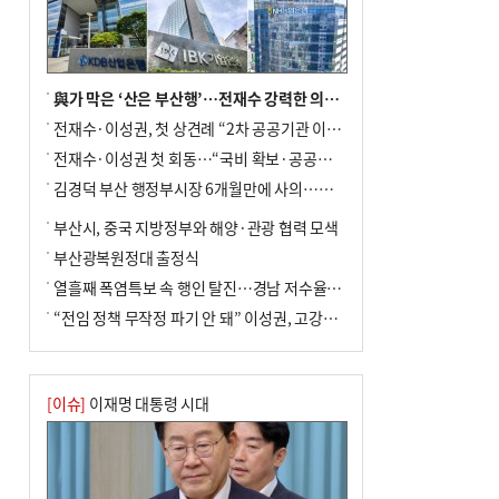
전닉스 ETF 이후 발생"
與가 막은 ‘산은 부산행’…전재수 강력한 의지 표명 없인 공염불
전재수·이성권, 첫 상견례 “2차 공공기관 이전 초당 협력”(종합)
전재수·이성권 첫 회동…“국비 확보·공공기관 이전 협력”
김경덕 부산 행정부시장 6개월만에 사의…후임 인선 촉각
부산시, 중국 지방정부와 해양·관광 협력 모색
부산광복원정대 출정식
열흘째 폭염특보 속 행인 탈진…경남 저수율 평년의 절반
“전임 정책 무작정 파기 안 돼” 이성권, 고강도 ‘전재수 견제’ 예고
[이슈]
이재명 대통령 시대