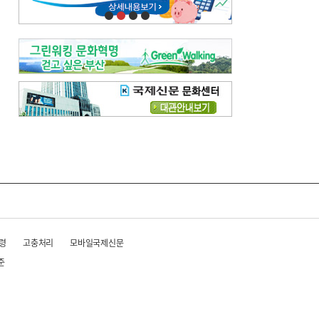
령
고충처리
모바일국제신문
준