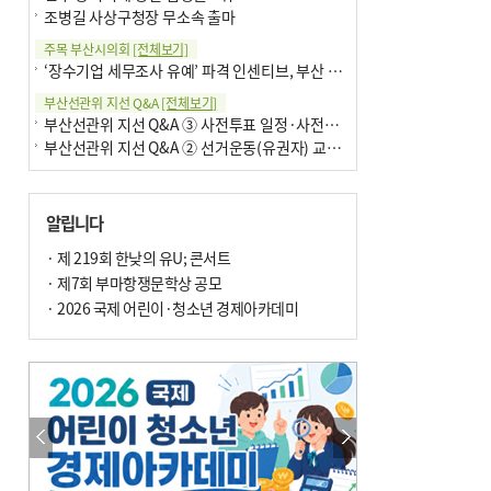
조병길 사상구청장 무소속 출마
주목 부산시의회
[전체보기]
‘장수기업 세무조사 유예’ 파격 인센티브, 부산 유출 막을까
부산선관위 지선 Q&A
[전체보기]
부산선관위 지선 Q&A ③ 사전투표 일정·사전투표함 보관
부산선관위 지선 Q&A ② 선거운동(유권자) 교육감투표용지
알립니다
· 제 219회 한낮의 유U; 콘서트
· 제7회 부마항쟁문학상 공모
· 2026 국제 어린이·청소년 경제아카데미