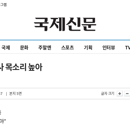
타그램
국제
문화
주말엔
스포츠
기획
인터뷰
T
 목소리 높아
37
| 본지 5면
글자 크기
증
야”