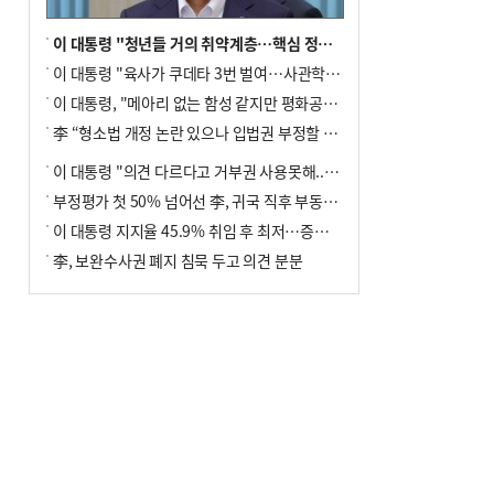
이 대통령 "청년들 거의 취약계층…핵심 정책 재편""
이 대통령 "육사가 쿠데타 3번 벌여…사관학교 통합 신속히 추진"
이 대통령, "메아리 없는 함성 같지만 평화공존책 계속해야"
李 “형소법 개정 논란 있으나 입법권 부정할 만큼은 아냐”(종합)
이 대통령 "의견 다르다고 거부권 사용못해.. 입법권 부정할 상황이라 보기 어려워"
부정평가 첫 50% 넘어선 李, 귀국 직후 부동산·증시 점검(종합)
이 대통령 지지율 45.9% 취임 후 최저…증시 폭락·연임 개헌 논란 영향
李, 보완수사권 폐지 침묵 두고 의견 분분