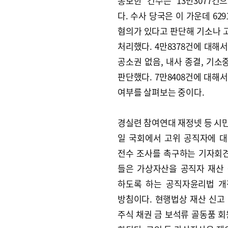
통보한 건수는 13만3077건
다. 수사 당국은 이 가운데 62
혐의가 있다고 판단해 기소나 
처리했다. 4만8378건에 대해
공소권 없음, 내사 종결, 기소
판단했다. 7만8408건에 대해
여부를 살펴보는 중이다.
경실련 참여연대 재정넷 등 시민
일 국회에서 고위 공직자에 
전수 조사를 촉구하는 기자회견
들은 가상자산을 공직자 재산
하도록 하는 공직자윤리법 개
방침이다. 현행법상 재산 신고
주식 채권 금 보석류 골동품 회