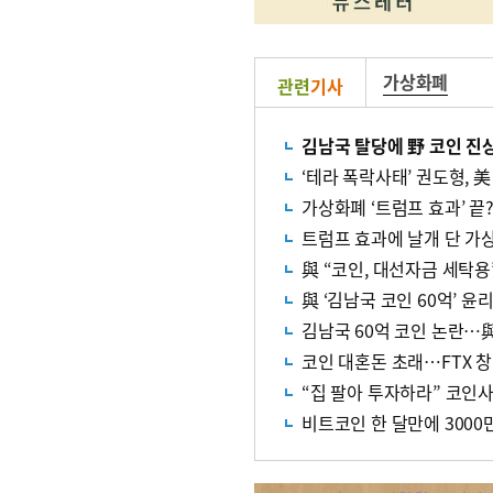
가상화폐
관련
기사
김남국 탈당에 野 코인 진
‘테라 폭락사태’ 권도형, 
가상화폐 ‘트럼프 효과’ 끝
트럼프 효과에 날개 단 가
與 “코인, 대선자금 세탁
與 ‘김남국 코인 60억’ 
김남국 60억 코인 논란…與
코인 대혼돈 초래…FTX 
“집 팔아 투자하라” 코인사
비트코인 한 달만에 3000