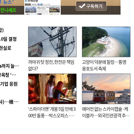
합)
10일 결정
 현실로
까마귀 탓 정전, 한전은 책임
고양이 덕분에 힐링…통영
■ 경남 농정 비전 ‘잘 사는 농촌’…스마트팜 1000㏊까지 늘린다
없다?
용호도서 축제
■ 교육혁신선도지 공모 코앞인데…구·군 난색에 교육청 ‘쩔쩔’
역기업 응원
■ 검사 신분 버리고 직급하향(10년 이하 저연차 검사)…檢 중수청행 기피
‘스파이더맨’ 개봉 5일 만에 3
에어컨 없는 스카이캡슐·케
00만 돌풍…박스오피스·예
이블카…외국인관광객 추억
매율 동시 1위
대신 고역 될라