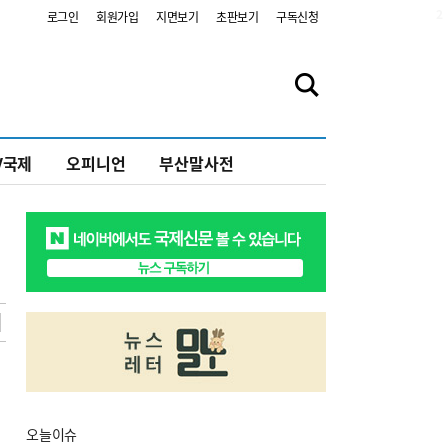
2
로그인
회원가입
지면보기
초판보기
구독신청
V국제
오피니언
부산말사전
오늘
이슈