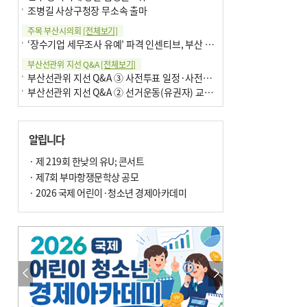
조병길 사상구청장 무소속 출마
주목 부산시의회
[전체보기]
‘장수기업 세무조사 유예’ 파격 인센티브, 부산 유출 막을까
부산선관위 지선 Q&A
[전체보기]
부산선관위 지선 Q&A ③ 사전투표 일정·사전투표함 보관
부산선관위 지선 Q&A ② 선거운동(유권자) 교육감투표용지
알립니다
· 제 219회 한낮의 유U; 콘서트
· 제7회 부마항쟁문학상 공모
· 2026 국제 어린이·청소년 경제아카데미