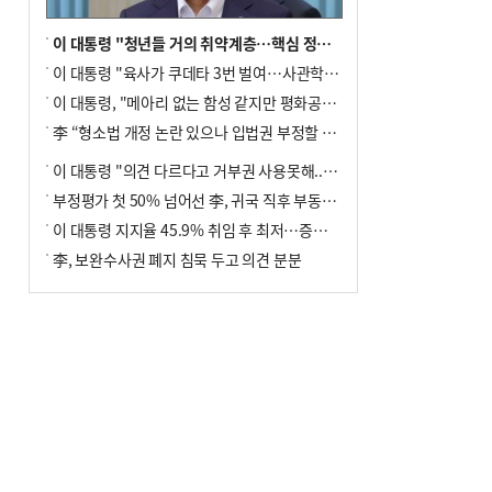
이 대통령 "청년들 거의 취약계층…핵심 정책 재편""
이 대통령 "육사가 쿠데타 3번 벌여…사관학교 통합 신속히 추진"
이 대통령, "메아리 없는 함성 같지만 평화공존책 계속해야"
李 “형소법 개정 논란 있으나 입법권 부정할 만큼은 아냐”(종합)
이 대통령 "의견 다르다고 거부권 사용못해.. 입법권 부정할 상황이라 보기 어려워"
부정평가 첫 50% 넘어선 李, 귀국 직후 부동산·증시 점검(종합)
이 대통령 지지율 45.9% 취임 후 최저…증시 폭락·연임 개헌 논란 영향
李, 보완수사권 폐지 침묵 두고 의견 분분