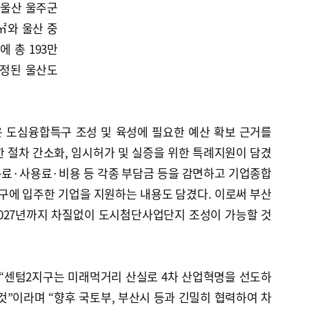
 울산 울주군
㎡와 울산 중
 총 193만
지정된 울산도
 도심융합특구 조성 및 육성에 필요한 예산 확보 근거를
 절차 간소화, 임시허가 및 실증을 위한 특례지원이 담겼
점용료·사용료·비용 등 각종 부담금 등을 감면하고 기업종합
에 입주한 기업을 지원하는 내용도 담겼다. 이로써 부산
027년까지 차질없이 도시첨단사업단지 조성이 가능할 것
 “센텀2지구는 미래먹거리 산실로 4차 산업혁명을 선도하
것”이라며 “향후 국토부, 부산시 등과 긴밀히 협력하여 차