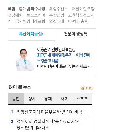
폭염
중대범죄수사청
해양수산부
더불어민주당
전당대회
르노코리아
부산관광
교육혁신선도지
역
극지해양미래포럼
인신매매
UN해양총회
부산메디클럽+
전문의 생생톡
이승준 거인병원 대표원장
회전근개 재파열 잦은 편…어깨 진피
보강술 고려를
어깨병변은 어깨를 이루는 인체 조직
에 발생하는 손상을 말한다. 여기에
는 오십견과 회전근개 증후군, 어깨
의 석회성 힘줄염 등이 있다. 국민건
많이 본 뉴스
강보험에 의하면 어깨병변
종합
정치
경제
사회
스포츠
1
백양산 고지대 마을우물 55년 만에 바닥
2
경위 이하 경찰 하위직 ‘중수청 러시’ 전
망…檢 기피와 대조