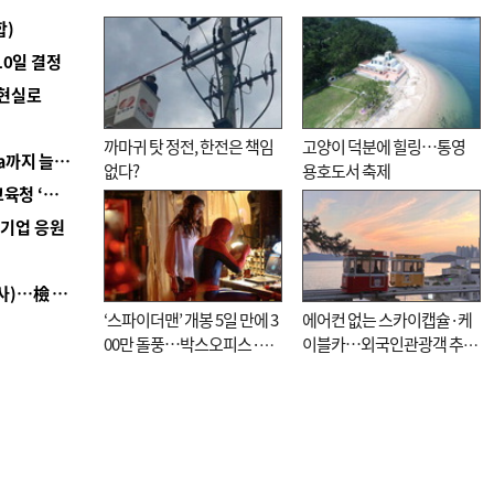
합)
10일 결정
 현실로
까마귀 탓 정전, 한전은 책임
고양이 덕분에 힐링…통영
■ 경남 농정 비전 ‘잘 사는 농촌’…스마트팜 1000㏊까지 늘린다
없다?
용호도서 축제
■ 교육혁신선도지 공모 코앞인데…구·군 난색에 교육청 ‘쩔쩔’
역기업 응원
■ 검사 신분 버리고 직급하향(10년 이하 저연차 검사)…檢 중수청행 기피
‘스파이더맨’ 개봉 5일 만에 3
에어컨 없는 스카이캡슐·케
00만 돌풍…박스오피스·예
이블카…외국인관광객 추억
매율 동시 1위
대신 고역 될라