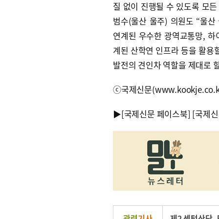
질 없이 진행될 수 있도록 모든
범수(울산 울주) 의원도 “울산
연계된 우수한 광역교통망, 하이
계된 산학연 인프라 등을 활용
발전의 견인차 역할을 제대로 할
ⓒ국제신문(www.kookje.co.
▶
[국제신문 페이스북]
[국제신
관련
기사
제2 센텀산단
,