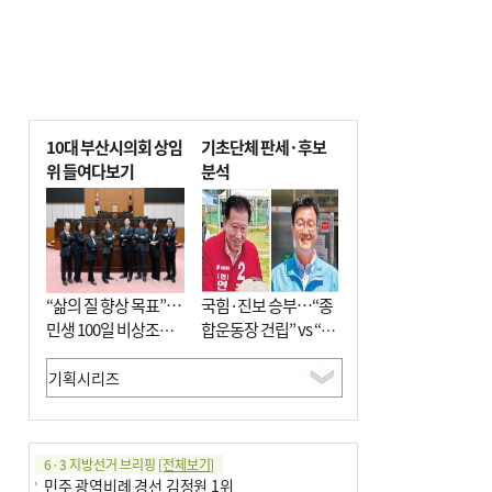
10대 부산시의회 상임
기초단체 판세·후보
위 들여다보기
분석
“삶의 질 향상 목표”…
국힘·진보 승부…“종
민생 100일 비상조치
합운동장 건립” vs “출
면밀 심사
근 공공버스 도입”
6·3 지방선거 브리핑
[전체보기]
민주 광역비례 경선 김정원 1위