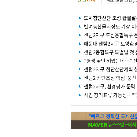
도시첨단산단 조성 급물살
반여농산물시장도 기장 이
센텀2지구 도심융합특구 
해운대 센텀2지구 토양환
센텀2융합특구 특별법 첫 
“평생 꽃만 키웠는데…” 
센텀2지구 첨단산단계획 
센텀2 산단조성 핵심 ‘풍산
센텀2지구, 환경평가 문턱
사업 장기표류 가능성…“부