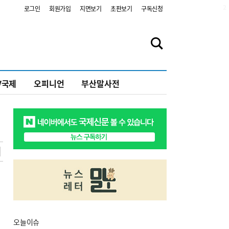
2
로그인
회원가입
지면보기
초판보기
구독신청
V국제
오피니언
부산말사전
오늘
이슈