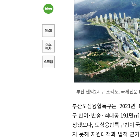
부산 센텀2지구 조감도. 국제신문 D
부산도심융합특구는 2021년 
구 반여·반송·석대동 191만㎡
정됐으나, 도심융합특구법이 
지 못해 지원대책과 법적 근