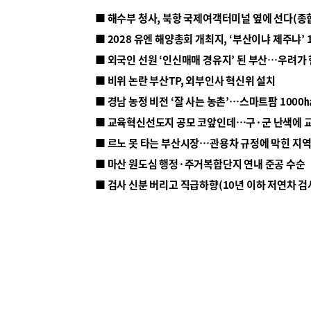
■ 해수부 청사, 북항 국제여객터미널 옆에 선다(종
■ 2028 유엔 해양총회 개최지, ‘부산이냐 제주냐’ 
■ 외국인 선원 ‘인신매매 경유지’ 된 부산…우려가
■ 비위 논란 부산TP, 외부인사 혁신위 설치
■ 르노 못 타는 부산시장…관용차 규정에 막힌 지
■ 마산 원도심 행정·주거복합단지 연내 준공 수순