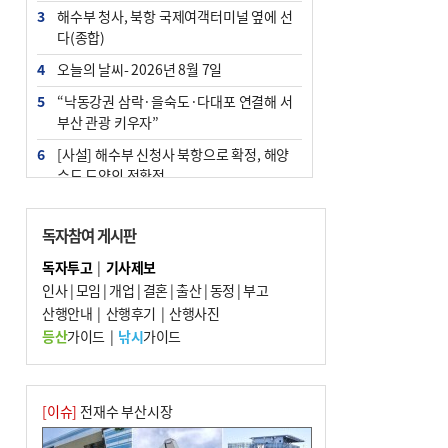
3
해수부 청사, 북항 국제여객터미널 옆에 선
다(종합)
4
오늘의 날씨- 2026년 8월 7일
5
“낙동강권 삼락·을숙도·다대포 연결해 서
부산 관광 키우자”
6
[사설] 해수부 신청사 북항으로 확정, 해양
수도 도약의 전환점
7
피란마을 67년 역사인데…전교생 24명 아
미초 통폐합 기로
독자참여 게시판
8
부울경 주말부터 비소식…‘극한 폭염’ 한풀
독자투고
|
기사제보
꺾일 듯
인사
|
모임
|
개업
|
결혼
|
출산
|
동정
|
부고
9
산행안내
외국인 선원 ‘인신매매 경유지’ 된 부산…
|
산행후기
|
산행사진
우려가 현실로
등산
가이드
|
낚시
가이드
10
부산 청소년 극지탐험대 8인, 열흘간 북극
구석구석 누빈다
[이슈]
전재수 부산시장