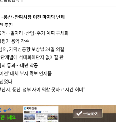
…풍산·반여시장 이전 마지막 난제
전 추진
용역…일자리·산업·주거 계획 구체화
경평가 용역 착수
심의, 가덕신공항 보상법 24일 의결
산단개발에 석대화훼단지 없어질 판
심의 통과…내년 착공
이전’ 대체 부지 확보 언제쯤
 넘었다
산시, 풍산-정부 사이 역할 못하고 시간 허비”