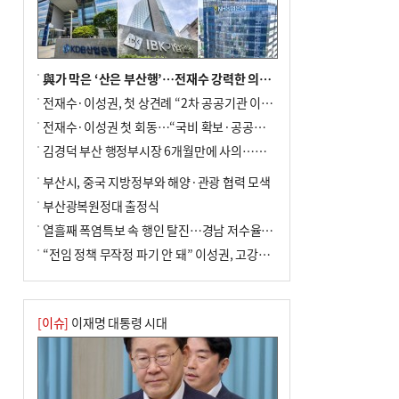
與가 막은 ‘산은 부산행’…전재수 강력한 의지 표명 없인 공염불
전재수·이성권, 첫 상견례 “2차 공공기관 이전 초당 협력”(종합)
전재수·이성권 첫 회동…“국비 확보·공공기관 이전 협력”
김경덕 부산 행정부시장 6개월만에 사의…후임 인선 촉각
부산시, 중국 지방정부와 해양·관광 협력 모색
부산광복원정대 출정식
열흘째 폭염특보 속 행인 탈진…경남 저수율 평년의 절반
“전임 정책 무작정 파기 안 돼” 이성권, 고강도 ‘전재수 견제’ 예고
[이슈]
이재명 대통령 시대