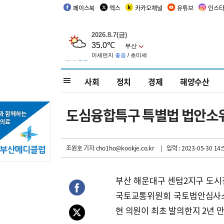
페이스북
엑스
카카오채널
유튜브
인스
사회
정치
경제
해양수산
도심융합특구 특별법 법안소위 
조원호 기자
cho1ho@kookje.co.kr
| 입력 : 2023-05-30 14:
부산 해운대구 센텀2지구 도시
국토교통위원회 국토법안심사소위
현 의원이 최초 발의한지 2년 