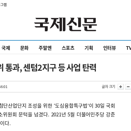
타그램
국제
문화
주말엔
스포츠
기획
인터뷰
T
통과, 센텀2지구 등 사업 탄력
56:01
글자 크기
첨단산업단지 조성을 위한 ‘도심융합특구법’이 30일 국회
원회 문턱을 넘겼다. 2021년 5월 더불어민주당 강준
만이다.