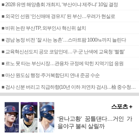
■ 2028 유엔 해양총회 개최지, ‘부산이냐 제주냐’ 10일 결정
■ 외국인 선원 ‘인신매매 경유지’ 된 부산…우려가 현실로
■ 비위 논란 부산TP, 외부인사 혁신위 설치
■ 경남 농정 비전 ‘잘 사는 농촌’…스마트팜 1000㏊까지 늘린다
■ 교육혁신선도지 공모 코앞인데…구·군 난색에 교육청 ‘쩔쩔’
■ 르노 못 타는 부산시장…관용차 규정에 막힌 지역기업 응원
■ 마산 원도심 행정·주거복합단지 연내 준공 수순
■ 검사 신분 버리고 직급하향(10년 이하 저연차 검사)…檢 중수청행 기피
스포츠 +
‘윤나고황’ 꿈틀댄다…거인 가
을야구 불씨 살릴까