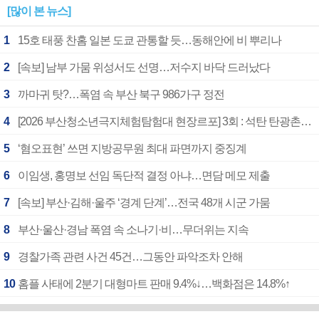
[많이 본 뉴스]
1
15호 태풍 찬홈 일본 도쿄 관통할 듯…동해안에 비 뿌리나
2
[속보] 남부 가뭄 위성서도 선명…저수지 바닥 드러났다
3
까마귀 탓?…폭염 속 부산 북구 986가구 정전
4
[2026 부산청소년극지체험탐험대 현장르포] 3회 : 석탄 탄광촌에서 북극 연구의 중심지로
5
‘혐오표현’ 쓰면 지방공무원 최대 파면까지 중징계
6
이임생, 홍명보 선임 독단적 결정 아냐…면담 메모 제출
7
[속보] 부산·김해·울주 ‘경계 단계’…전국 48개 시군 가뭄
8
부산·울산·경남 폭염 속 소나기·비…무더위는 지속
9
경찰가족 관련 사건 45건…그동안 파악조차 안해
10
홈플 사태에 2분기 대형마트 판매 9.4%↓…백화점은 14.8%↑