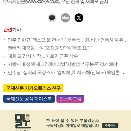
ⓒ국제신문(www.kookje.co.kr), 무단 전재 및 재배포 금지
관련
기사
민주 김한규 “엑스포 물 건너가” 후폭풍…與, 비난 맹폭하며 유치전 행보 ‘차별화’
잼버리 대충돌…여 “文정권 탓” 야 “국조 요구”
대회 끝 감사 시작…이르면 금주 착수
지방시대 정책 재고? 잼버리발 '지방정부 무능론' 경계해야
민주당 "잼버리 국정조사" 압박에 與' 지자체(전북도) 책임론' 맞불
국제신문 카카오플러스 친구
국제신문 공식 페이스북
인스타그램