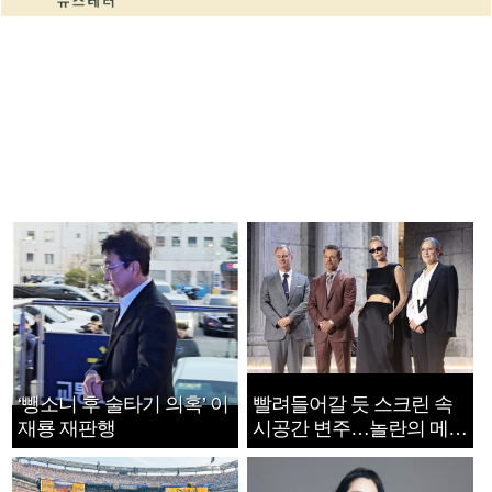
‘뺑소니 후 술타기 의혹’ 이
빨려들어갈 듯 스크린 속
재룡 재판행
시공간 변주…놀란의 메시
지는 ‘전쟁 속죄’