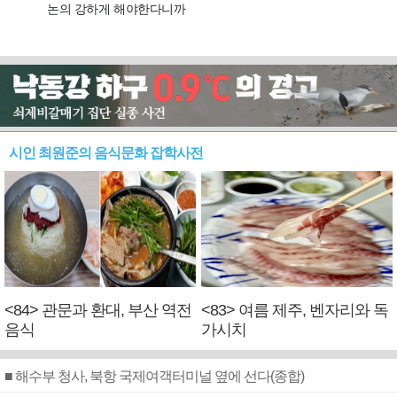
시인 최원준의 음식문화 잡학사전
<84> 관문과 환대, 부산 역전
<83> 여름 제주, 벤자리와 독
음식
가시치
■ 해수부 청사, 북항 국제여객터미널 옆에 선다(종합)