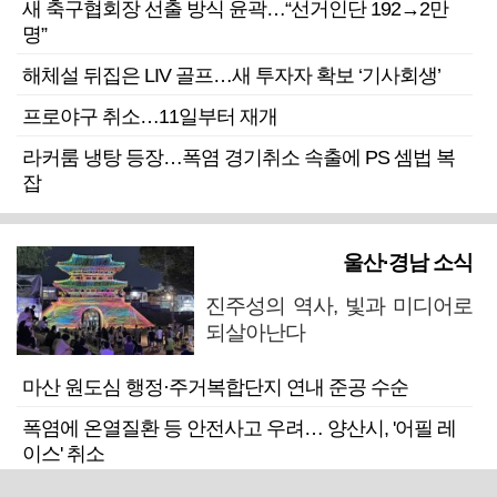
새 축구협회장 선출 방식 윤곽…“선거인단 192→2만
명”
해체설 뒤집은 LIV 골프…새 투자자 확보 ‘기사회생’
프로야구 취소…11일부터 재개
라커룸 냉탕 등장…폭염 경기취소 속출에 PS 셈법 복
잡
울산·경남 소식
진주성의 역사, 빛과 미디어로
되살아난다
마산 원도심 행정·주거복합단지 연내 준공 수순
폭염에 온열질환 등 안전사고 우려… 양산시, '어필 레
이스' 취소
창녕 중부내륙고속도로서 포탄 발견…살상력 없는 모