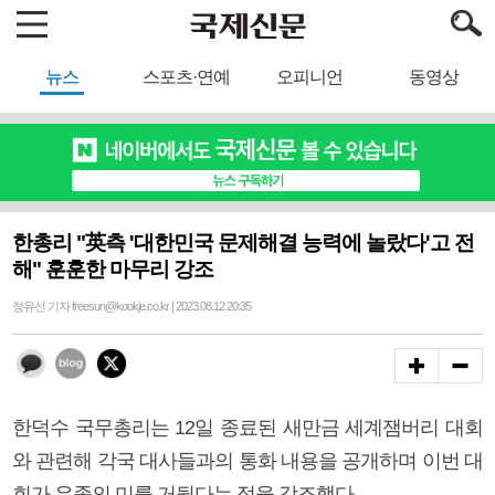
뉴스
스포츠·연예
오피니언
동영상
한총리 "英측 '대한민국 문제해결 능력에 놀랐다'고 전
해" 훈훈한 마무리 강조
정유선 기자 freesun@kookje.co.kr | 2023.08.12 20:35
한덕수 국무총리는 12일 종료된 새만금 세계잼버리 대회
와 관련해 각국 대사들과의 통화 내용을 공개하며 이번 대
회가 유종의 미를 거뒀다는 점을 강조했다.