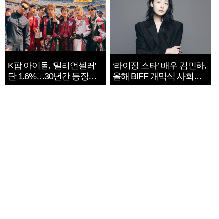
K팝 아이돌, '밀리언셀러'
‘라이징 스타’ 배우 김민하,
단 1.6%…30년간 등장
올해 BIFF 개막식 사회자
1182개팀 전수조사
확정