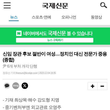
뉴스
스포츠·연예
오피니언
동영상
신임 장관 후보 절반이 여성…정치인 대신 전문가 중용
(종합)
尹 6개 부처 개각 단행
정유선 기자 freesun@kookje.co.kr | 2023.12.04 19:35
- 기재 최상목·해수 강도형 지명
- 중기벤처부엔 외교관료 오영주