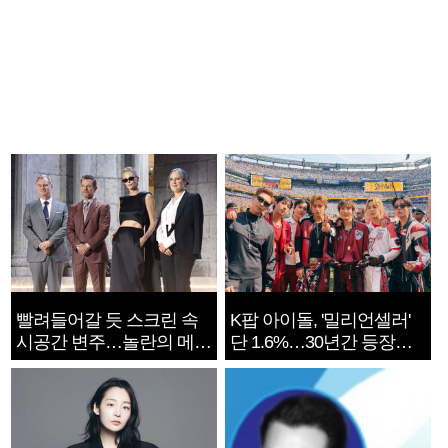
빨려들어갈 듯 스크린 속
K팝 아이돌, '밀리언셀러'
시공간 변주…놀란의 메시
단 1.6%…30년간 등장
지는 ‘전쟁 속죄’
1182개팀 전수조사