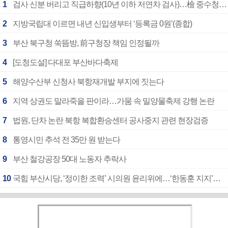
1
검사 신분 버리고 직급하향(10년 이하 저연차 검사)…檢 중수청행 기피
2
지방국립대 이르면 내년 신입생부터 ‘등록금 0원’(종합)
3
부산 북구청 쑥뜸방, 前구청장 책임 인정될까
4
[도청도설] 다대포 부산바다축제
5
해양수산부 신청사 북항재개발 부지에 짓는다
6
지역 상권도 말라죽을 판이라…가뭄 속 밀양물축제 강행 논란
7
법원, 단차 논란 북항 복합환승센터 공사중지 관련 현장검증
8
통영시민 추석 전 35만 원 받는다
9
부산 철강공장 50대 노동자 추락사
10
국힘 부산시당, ‘정이한 조력’ 시의원 윤리위에…‘한동훈 지지’도 신고접수