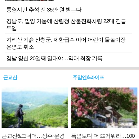
기 검거
통영시민 추석 전 35만 원 받는다
경남도, 밀양 가뭄에 산림청 산불진화차량 22대 긴급
투입
지리산 기슭 산청군, 제한급수 이어 어린이 물놀이장
운영도 취소
경남 양산 20일째 열대야…역대 최장 기록
근교산
주말엔&라이프
근교산&그너머…상주·문경
폭염보다 더 뜨거워라…100