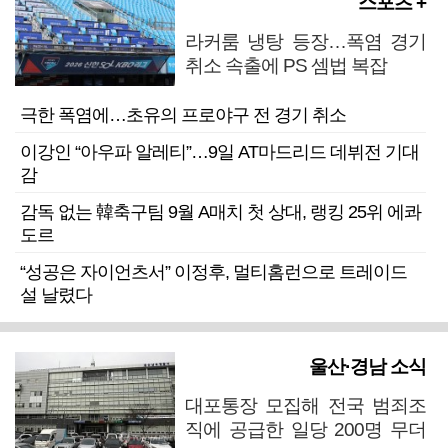
스포츠 +
라커룸 냉탕 등장…폭염 경기
취소 속출에 PS 셈법 복잡
극한 폭염에…초유의 프로야구 전 경기 취소
이강인 “아우파 알레티”…9일 AT마드리드 데뷔전 기대
감
감독 없는 韓축구팀 9월 A매치 첫 상대, 랭킹 25위 에콰
도르
“성공은 자이언츠서” 이정후, 멀티홈런으로 트레이드
설 날렸다
울산·경남 소식
대포통장 모집해 전국 범죄조
직에 공급한 일당 200명 무더