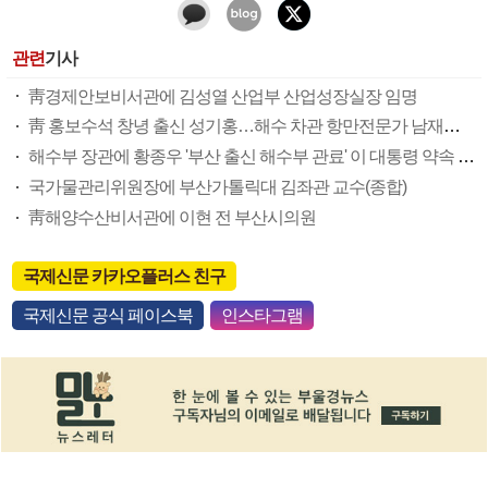
관련
기사
靑경제안보비서관에 김성열 산업부 산업성장실장 임명
靑 홍보수석 창녕 출신 성기홍…해수 차관 항만전문가 남재헌(종합)
해수부 장관에 황종우 '부산 출신 해수부 관료' 이 대통령 약속 지켰다
국가물관리위원장에 부산가톨릭대 김좌관 교수(종합)
靑해양수산비서관에 이현 전 부산시의원
국제신문 카카오플러스 친구
국제신문 공식 페이스북
인스타그램