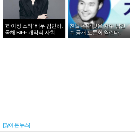
‘라이징 스타’ 배우 김민하,
친일 논란 빚은 가수 남인
올해 BIFF 개막식 사회자
수 공개 토론회 열린다.
확정
[많이 본 뉴스]