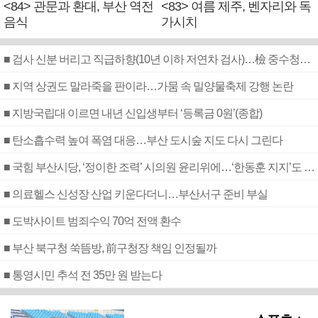
<84> 관문과 환대, 부산 역전
<83> 여름 제주, 벤자리와 독
음식
가시치
■ 검사 신분 버리고 직급하향(10년 이하 저연차 검사)…檢 중수청행 기피
■ 지역 상권도 말라죽을 판이라…가뭄 속 밀양물축제 강행 논란
■ 지방국립대 이르면 내년 신입생부터 ‘등록금 0원’(종합)
■ 탄소흡수력 높여 폭염 대응…부산 도시숲 지도 다시 그린다
■ 국힘 부산시당, ‘정이한 조력’ 시의원 윤리위에…‘한동훈 지지’도 신고접수
■ 의료헬스 신성장 산업 키운다더니…부산서구 준비 부실
■ 도박사이트 범죄수익 70억 전액 환수
■ 부산 북구청 쑥뜸방, 前구청장 책임 인정될까
■ 통영시민 추석 전 35만 원 받는다