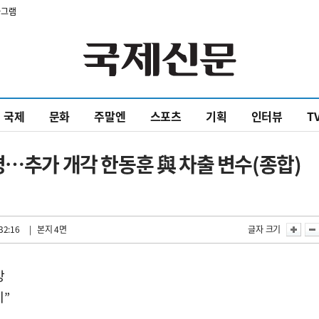
타그램
국제
문화
주말엔
스포츠
기획
인터뷰
T
명…추가 개각 한동훈 與 차출 변수(종합)
32:16
| 본지 4면
글자 크기
망
기”