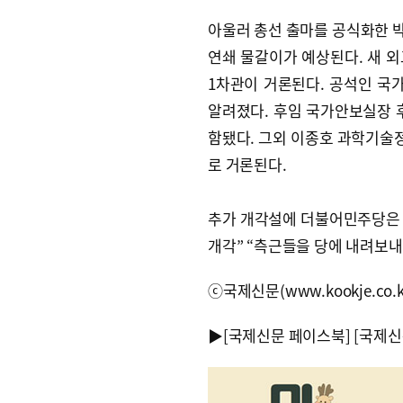
아울러 총선 출마를 공식화한 
연쇄 물갈이가 예상된다. 새 
1차관이 거론된다. 공석인 
알려졌다. 후임 국가안보실장 
함됐다. 그외 이종호 과학기술
로 거론된다.
추가 개각설에 더불어민주당은 이
개각” “측근들을 당에 내려보
ⓒ국제신문(www.kookje.co.
▶
[국제신문 페이스북]
[국제신