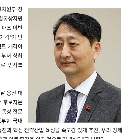
상자원부 장
산업통상자원
 애초 이번
 개각’이 단
인트 개각이
 부처 상황
시로 인사를
날 용산 대
안 후보자는
제통상 전문
풍부한 국내
진과 핵심 전략산업 육성을 속도감 있게 추진, 우리 경제