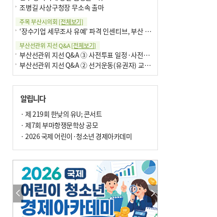
조병길 사상구청장 무소속 출마
주목 부산시의회
[전체보기]
‘장수기업 세무조사 유예’ 파격 인센티브, 부산 유출 막을까
부산선관위 지선 Q&A
[전체보기]
부산선관위 지선 Q&A ③ 사전투표 일정·사전투표함 보관
부산선관위 지선 Q&A ② 선거운동(유권자) 교육감투표용지
알립니다
· 제 219회 한낮의 유U; 콘서트
· 제7회 부마항쟁문학상 공모
· 2026 국제 어린이·청소년 경제아카데미