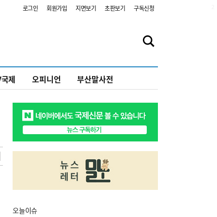
2
로그인
회원가입
지면보기
초판보기
구독신청
V국제
오피니언
부산말사전
오늘
이슈