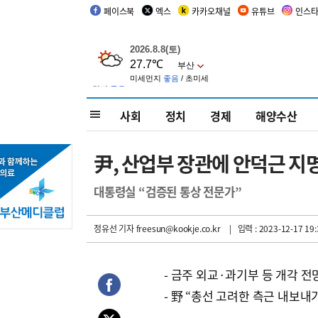
페이스북
엑스
카카오채널
유튜브
인스
사회
정치
경제
해양수산
尹, 산업부 장관에 안덕근 지
대통령실 “검증된 통상 전문가”
정유선 기자
freesun@kookje.co.kr
| 입력 : 2023-12-17 19:
- 금주 외교·과기부 등 개각 전
- 野 “총선 고려한 측근 내보내