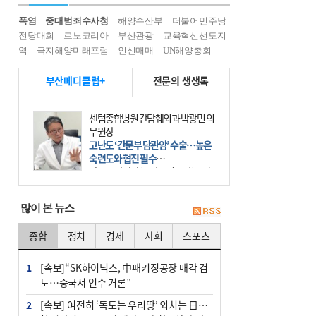
폭염
중대범죄수사청
해양수산부
더불어민주당
전당대회
르노코리아
부산관광
교육혁신선도지
역
극지해양미래포럼
인신매매
UN해양총회
부산메디클럽+
전문의 생생톡
센텀종합병원 간담췌외과 박광민 의
무원장
고난도 ‘간문부 담관암’ 수술…높은
숙련도와 협진 필수
간문부 담관암(클라츠킨 종양)은 좌
우 간에서 나오는, 담관(담즙 배출 경
로)이 합쳐지는 부위인 ‘간문부(肝門
많이 본 뉴스
部)’에 생기는 악성 종양이다. 간동맥
문맥 림프절 담
종합
정치
경제
사회
스포츠
1
[속보]“SK하이닉스, 中패키징공장 매각 검
토…중국서 인수 거론”
2
[속보] 여전히 ‘독도는 우리땅’ 외치는 日…