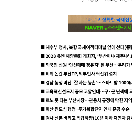
■ 해수부 청사, 북항 국제여객터미널 옆에 선다(종
■ 2028 유엔 해양총회 개최지, ‘부산이냐 제주냐’ 
■ 외국인 선원 ‘인신매매 경유지’ 된 부산…우려가
■ 비위 논란 부산TP, 외부인사 혁신위 설치
■ 르노 못 타는 부산시장…관용차 규정에 막힌 지
■ 마산 원도심 행정·주거복합단지 연내 준공 수순