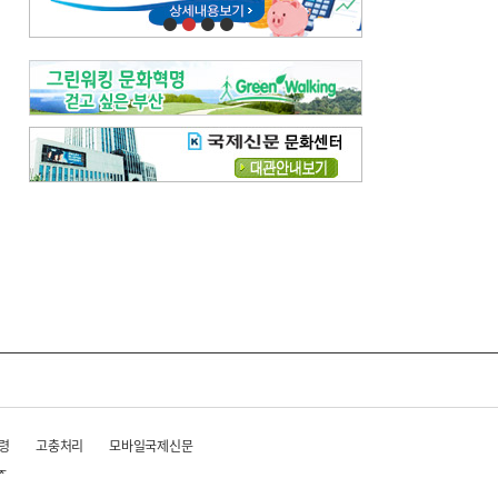
령
고충처리
모바일국제신문
준