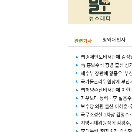
청와대 인사
관련
기사
靑경제안보비서관에 김성열
靑 홍보수석 창녕 출신 성
해수부 장관에 황종우 '부산
국가물관리위원장에 부산가
靑해양수산비서관에 이현 
좌우보다 능력…李 실용주의
보수당 의원 출신 이혜훈·
국무조정실 1차장 김영수·
지방시대위원장에 김경수, 
李대통령 ‘헌재소장 김상환’