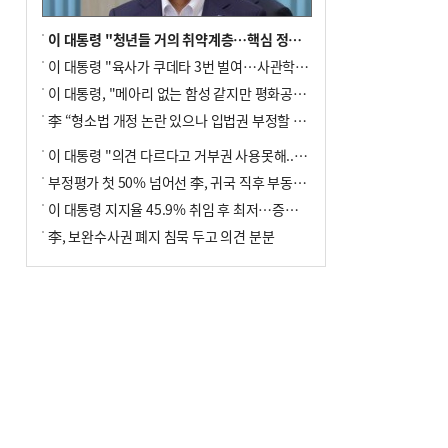
이 대통령 "청년들 거의 취약계층…핵심 정책 재편""
이 대통령 "육사가 쿠데타 3번 벌여…사관학교 통합 신속히 추진"
이 대통령, "메아리 없는 함성 같지만 평화공존책 계속해야"
李 “형소법 개정 논란 있으나 입법권 부정할 만큼은 아냐”(종합)
이 대통령 "의견 다르다고 거부권 사용못해.. 입법권 부정할 상황이라 보기 어려워"
부정평가 첫 50% 넘어선 李, 귀국 직후 부동산·증시 점검(종합)
이 대통령 지지율 45.9% 취임 후 최저…증시 폭락·연임 개헌 논란 영향
李, 보완수사권 폐지 침묵 두고 의견 분분