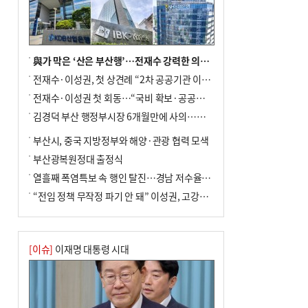
사망
與가 막은 ‘산은 부산행’…전재수 강력한 의지 표명 없인 공염불
전재수·이성권, 첫 상견례 “2차 공공기관 이전 초당 협력”(종합)
전재수·이성권 첫 회동…“국비 확보·공공기관 이전 협력”
김경덕 부산 행정부시장 6개월만에 사의…후임 인선 촉각
부산시, 중국 지방정부와 해양·관광 협력 모색
부산광복원정대 출정식
열흘째 폭염특보 속 행인 탈진…경남 저수율 평년의 절반
“전임 정책 무작정 파기 안 돼” 이성권, 고강도 ‘전재수 견제’ 예고
[이슈]
이재명 대통령 시대