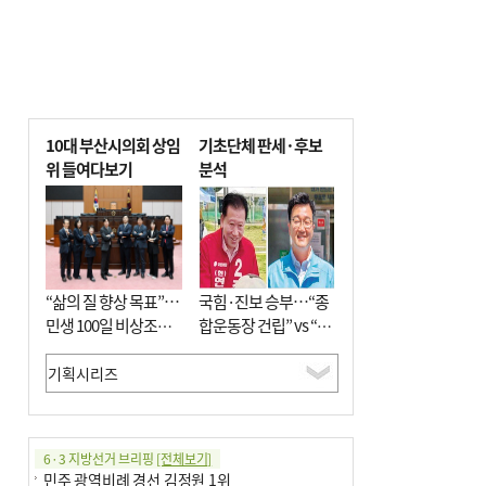
10대 부산시의회 상임
기초단체 판세·후보
위 들여다보기
분석
“삶의 질 향상 목표”…
국힘·진보 승부…“종
민생 100일 비상조치
합운동장 건립” vs “출
면밀 심사
근 공공버스 도입”
6·3 지방선거 브리핑
[전체보기]
민주 광역비례 경선 김정원 1위