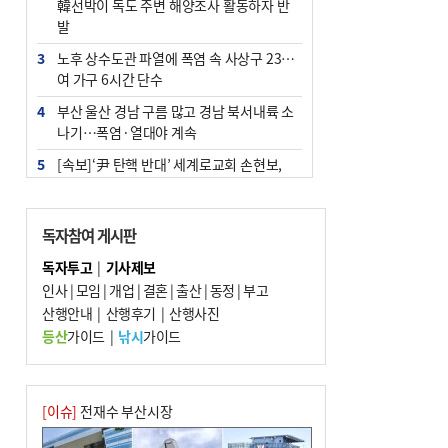
韓선박이 독도 주변 해양조사 활동하자 반
발
3
노후 상수도관 파열에 폭염 속 사상구 2300
여 가구 6시간 단수
4
부산 울산 경남 구름 많고 경남 북서내륙 소
나기…폭염·열대야 계속
5
[속보]‘尹 탄핵 반대’ 세계로교회 손현보,
백악관서 트럼프 접견
6
‘탄약 부족 사태’ 보도에 격노한 트럼프…
독자참여 게시판
군사기밀 유출자 색출 지시
독자투고
|
기사제보
7
부산 주유소 휘발유 평균가 ℓ당 1849원…
인사
|
모임
|
개업
|
결혼
|
출산
|
동정
|
부고
전주보다 3원 ↓
산행안내
|
산행후기
|
산행사진
8
[속보] ‘심판 성접대’ 논란 축구협회 공식 사
등산
가이드
|
낚시
가이드
과…“현재는 부적절 행위 없어”
9
1236회 로또 1등 11명…당첨금 각 24억4
000만 원
[이슈]
전재수 부산시장
10
서울 중랑구서 흉기 난동…60대 남성 2명