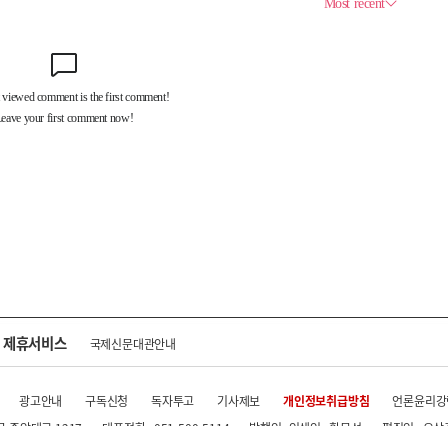
제휴서비스
국제신문대관안내
광고안내
구독신청
독자투고
기사제보
개인정보취급방침
언론윤리강
구 중앙대로 1217
대표전화 : 051-500-5114
발행인·인쇄인 : 황문성
편집인 : 오상