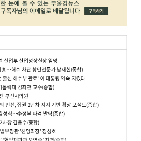
 산업부 산업성장실장 임명
기홍…해수 차관 항만전문가 남재헌(종합)
 출신 해수부 관료' 이 대통령 약속 지켰다
톨릭대 김좌관 교수(종합)
전 부산시의원
 인선, 집권 2년차 지지 기반 확장 포석도(종합)
김성식…李정부 파격 발탁(종합)
2차장 김용수(종합)
법무장관 '친명좌장' 정성호
 ‘헌법재판관 오영준’ 지명(종합)