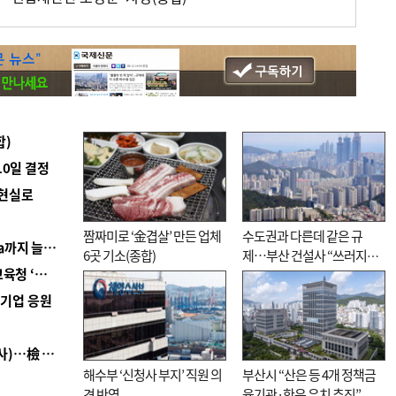
합)
10일 결정
 현실로
짬짜미로 ‘金겹살’ 만든 업체
수도권과 다른데 같은 규
■ 경남 농정 비전 ‘잘 사는 농촌’…스마트팜 1000㏊까지 늘린다
6곳 기소(종합)
제…부산 건설사 “쓰러지기
■ 교육혁신선도지 공모 코앞인데…구·군 난색에 교육청 ‘쩔쩔’
직전”
역기업 응원
■ 검사 신분 버리고 직급하향(10년 이하 저연차 검사)…檢 중수청행 기피
해수부 ‘신청사 부지’ 직원 의
부산시 “산은 등 4개 정책금
견 반영
융기관·한은 유치 추진”