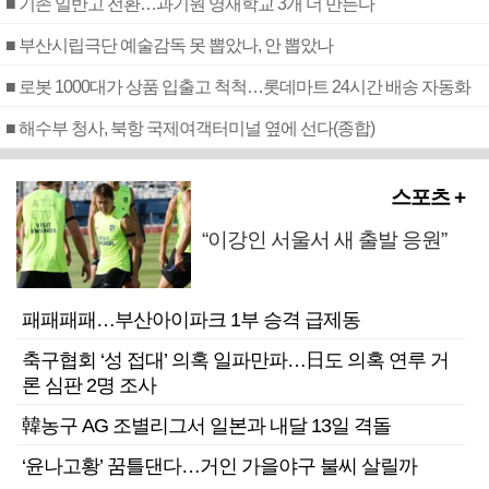
■ 기존 일반고 전환…과기원 영재학교 3개 더 만든다
■ 부산시립극단 예술감독 못 뽑았나, 안 뽑았나
■ 로봇 1000대가 상품 입출고 척척…롯데마트 24시간 배송 자동화
■ 해수부 청사, 북항 국제여객터미널 옆에 선다(종합)
스포츠 +
“이강인 서울서 새 출발 응원”
패패패패…부산아이파크 1부 승격 급제동
축구협회 ‘성 접대’ 의혹 일파만파…日도 의혹 연루 거
론 심판 2명 조사
韓농구 AG 조별리그서 일본과 내달 13일 격돌
‘윤나고황’ 꿈틀댄다…거인 가을야구 불씨 살릴까