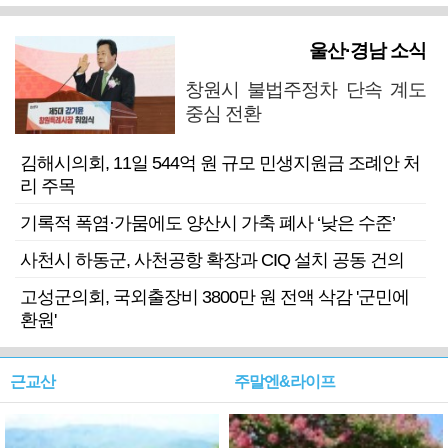
울산·경남 소식
창원시 불법주정차 단속 계도
중심 전환
김해시의회, 11일 544억 원 규모 민생지원금 조례안 처
리 주목
기록적 폭염·가뭄에도 양산시 가축 폐사 ‘낮은 수준’
사천시 하동군, 사천공항 확장과 CIQ 설치 공동 건의
고성군의회, 국외출장비 3800만 원 전액 삭감 '군민에
환원'
근교산
주말엔&라이프