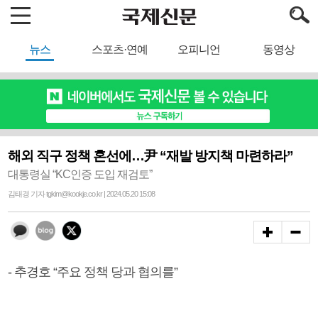
뉴스
스포츠·연예
오피니언
동영상
해외 직구 정책 혼선에…尹 “재발 방지책 마련하라”
대통령실 “KC인증 도입 재검토”
김태경 기자 tgkim@kookje.co.kr | 2024.05.20 15:08
- 추경호 “주요 정책 당과 협의를”