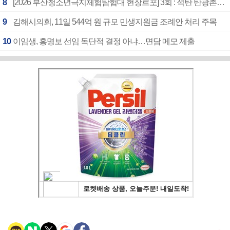
8
[2026 부산청소년극지체험탐험대 현장르포] 3회 : 석탄 탄광촌에서 북극 연구의 중심지로
9
김해시의회, 11일 544억 원 규모 민생지원금 조례안 처리 주목
10
이임생, 홍명보 선임 독단적 결정 아냐…면담 메모 제출