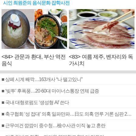
시인 최원준의 음식문화 잡학사전
<84> 관문과 환대, 부산 역전
<83> 여름 제주, 벤자리와 독
음식
가시치
■ 상폐 시계 째깍…163개사 “나 떨고있니”
■ ‘빚투’ 후폭풍…20·60대 마이너스통장 연체 급증
■ 국내 대형로펌도 ‘생성형 AI’ 쓴다
■ 축구협회 ‘성 접대’ 의혹 일파만파…日도 의혹 연루 거론 심판 2명 조사
■ 근무여건 깜깜이 중수청…檢수사관 이직 놓고 혼란